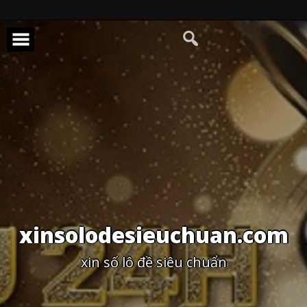
Skip
to
content
xinsolodesieuchuan.com
xin số lô đề siêu chuẩn