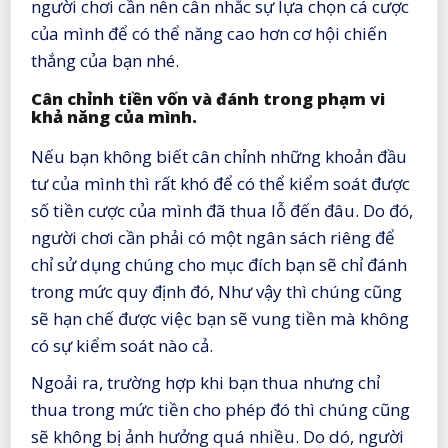
người chơi cần nên cân nhắc sự lựa chọn cá cược
của mình để có thể năng cao hơn cơ hội chiến
thắng của bạn nhé.
Cân chỉnh tiền vốn và đánh trong phạm vi
khả năng của mình.
Nếu bạn không biết cân chỉnh những khoản đầu
tư của mình thì rất khó để có thể kiểm soát được
số tiền cược của mình đã thua lỗ đến đâu. Do đó,
người chơi cần phải có một ngân sách riêng để
chỉ sử dụng chúng cho mục đích bạn sẽ chỉ đánh
trong mức quy định đó, Như vậy thì chúng cũng
sẽ hạn chế được việc bạn sẽ vung tiền mà không
có sự kiểm soát nào cả.
Ngoải ra, trường hợp khi bạn thua nhưng chỉ
thua trong mức tiền cho phép đó thì chúng cũng
sẽ không bị ảnh hưởng quá nhiều. Do dó, người