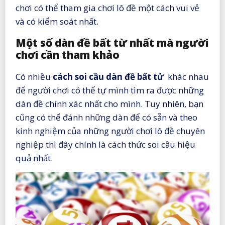
chơi có thể tham gia chơi lô đề một cách vui vẻ
và có kiểm soát nhất.
Một số dàn đề bất từ nhất mà người
chơi cần tham khảo
Có nhiều
cách soi cầu dàn đề bất tử
khác nhau
để người chơi có thể tự mình tìm ra được những
dàn đề chính xác nhất cho mình. Tuy nhiên, bạn
cũng có thể đánh những dàn để có sẵn và theo
kinh nghiệm của những người chơi lô đề chuyên
nghiệp thì đây chính là cách thức soi cầu hiệu
quả nhất.