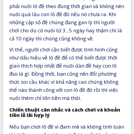
phải nuôi lô đề theo đúng thời gian và không nên
nuôi quá lâu con lô đề đó nếu nó chưa ra. Khi
những cặp số đề chúng đang gan lỳ thì người
chơi cho dù có nuôi từ 3 , 5 ngày hay thậm chí là
cả 10 ngày thì chúng cũng không về.
Vì thế, người chơi cần biết được tình hình cũng
như dấu hiệu về lô đề để có thể biết được thời
gian thích hợp nhất để nuôi dàn đề hay con lô
đso là gì. Đồng thời, bạn cũng nên đổi phương
thức soi cầu khác vì khả năng cao chúng không
thể nào thành công với con lô đề đó rồi thì việc
nuôi thêm chỉ tốn tiền mà thôi.
Chiến thuật cân nhắc và cách chơi và khoản
tiền lỗ lãi hợp lý
Nếu bạn chơi lô đề vì đam mê và không tính toán