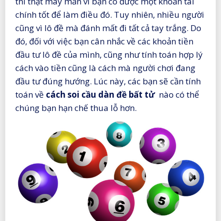
thì thật may mắn vì bạn có được một khoản tài
chính tốt để làm điều đó. Tuy nhiên, nhiều người
cũng vì lô đề mà đánh mất đi tất cả tay trắng. Do
đó, đối với việc bạn cân nhắc về các khoản tiền
đầu tư lô đề của mình, cũng như tính toán hợp lý
cách vào tiền cũng là cách mà người chơi đang
đầu tư đúng hướng. Lúc này, các bạn sẽ cần tính
toán về
cách soi cầu dàn đề bất tử
nào có thể
chúng bạn hạn chế thua lỗ hơn.