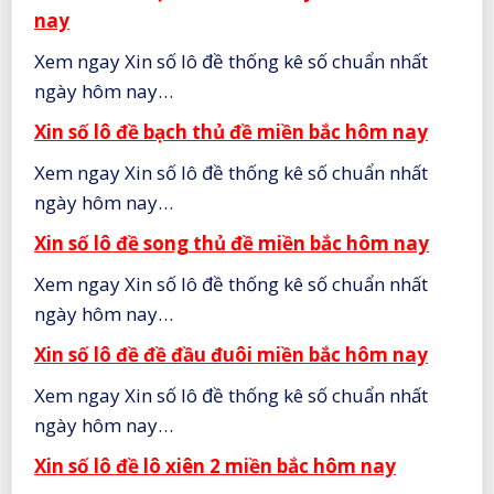
nay
Xem ngay Xin số lô đề thống kê số chuẩn nhất
ngày hôm nay…
Xin số lô đề bạch thủ đề miền bắc hôm nay
Xem ngay Xin số lô đề thống kê số chuẩn nhất
ngày hôm nay…
Xin số lô đề song thủ đề miền bắc hôm nay
Xem ngay Xin số lô đề thống kê số chuẩn nhất
ngày hôm nay…
Xin số lô đề đề đầu đuôi miền bắc hôm nay
Xem ngay Xin số lô đề thống kê số chuẩn nhất
ngày hôm nay…
Xin số lô đề lô xiên 2 miền bắc hôm nay