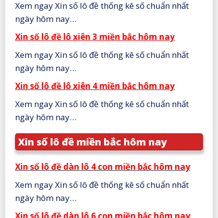
Xem ngay Xin số lô đề thống kê số chuẩn nhất
ngày hôm nay…
Xin số lô đề lô xiên 3 miền bắc hôm nay
Xem ngay Xin số lô đề thống kê số chuẩn nhất
ngày hôm nay…
Xin số lô đề lô xiên 4 miền bắc hôm nay
Xem ngay Xin số lô đề thống kê số chuẩn nhất
ngày hôm nay…
Xin số lô đề miền bắc hôm nay
Xin số lô đề dàn lô 4 con miền bắc hôm nay
Xem ngay Xin số lô đề thống kê số chuẩn nhất
ngày hôm nay…
Xin số lô đề dàn lô 6 con miền bắc hôm nay