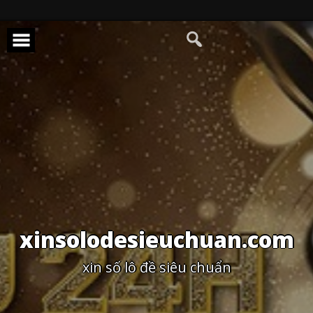
Skip
to
content
xinsolodesieuchuan.com
xin số lô đề siêu chuẩn