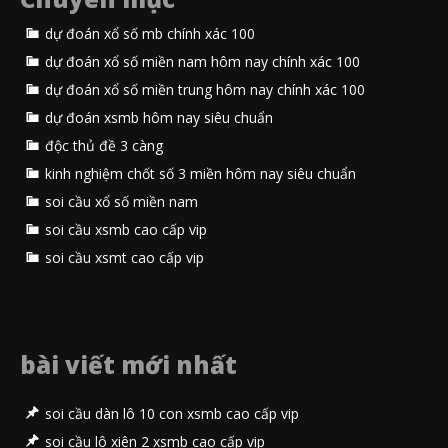
dự đoán xổ số mb chính xác 100
dự đoán xổ số miền nam hôm nay chính xác 100
dự đoán xổ số miền trung hôm nay chính xác 100
dự đoán xsmb hôm nay siêu chuẩn
độc thủ đề 3 càng
kinh nghiệm chốt số 3 miền hôm nay siêu chuẩn
soi cầu xổ số miền nam
soi cầu xsmb cao cấp vip
soi cầu xsmt cao cấp vip
bài viết mới nhất
soi cầu dàn lô 10 con xsmb cao cấp vip
soi cầu lô xiên 2 xsmb cao cấp vip