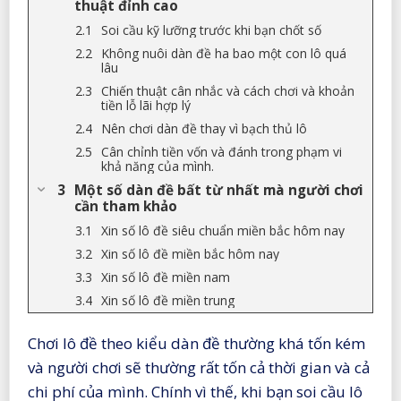
thuật đỉnh cao
Soi cầu kỹ lưỡng trước khi bạn chốt số
Không nuôi dàn đề ha bao một con lô quá
lâu
Chiến thuật cân nhắc và cách chơi và khoản
tiền lỗ lãi hợp lý
Nên chơi dàn đề thay vì bạch thủ lô
Cân chỉnh tiền vốn và đánh trong phạm vi
khả năng của mình.
Một số dàn đề bất từ nhất mà người chơi
cần tham khảo
Xin số lô đề siêu chuẩn miền bắc hôm nay
Xin số lô đề miền bắc hôm nay
Xin số lô đề miền nam
Xin số lô đề miền trung
Chơi lô đề theo kiểu dàn đề thường khá tốn kém
và người chơi sẽ thường rất tốn cả thời gian và cả
chi phí của mình. Chính vì thế, khi bạn soi cầu lô