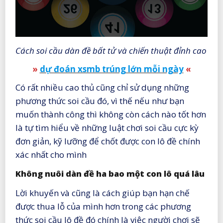
Cách soi cầu dàn đề bất tử và chiến thuật đỉnh cao
»
dự đoán xsmb trúng lớn mỗi ngày
«
Có rất nhiều cao thủ cũng chỉ sử dụng những
phương thức soi cầu đó, vì thế nếu như bạn
muốn thành công thì không còn cách nào tốt hơn
là tự tìm hiểu về những luật chơi soi cầu cực kỳ
đơn giản, kỹ lưỡng để chốt được con lô đề chính
xác nhất cho mình
Không nuôi dàn đề ha bao một con lô quá lâu
Lời khuyến và cũng là cách giúp bạn hạn chế
được thua lỗ của mình hơn trong các phương
thức soi cầu lô đề đó chính là việc người chơi sẽ