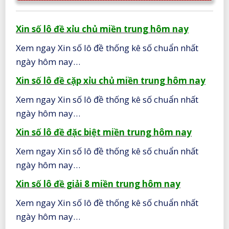
Xin số lô đề xỉu chủ miền trung hôm nay
Xem ngay Xin số lô đề thống kê số chuẩn nhất
ngày hôm nay…
Xin số lô đề cặp xỉu chủ miền trung hôm nay
Xem ngay Xin số lô đề thống kê số chuẩn nhất
ngày hôm nay…
Xin số lô đề đặc biệt miền trung hôm nay
Xem ngay Xin số lô đề thống kê số chuẩn nhất
ngày hôm nay…
Xin số lô đề giải 8 miền trung hôm nay
Xem ngay Xin số lô đề thống kê số chuẩn nhất
ngày hôm nay…