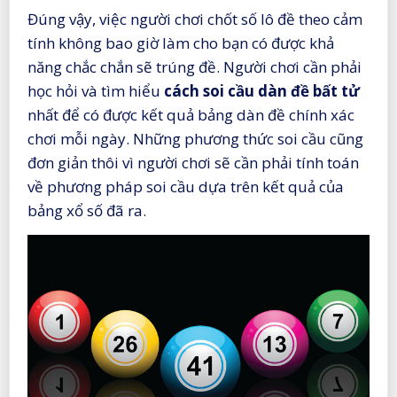
Đúng vậy, việc người chơi chốt số lô đề theo cảm
tính không bao giờ làm cho bạn có được khả
năng chắc chắn sẽ trúng đề. Người chơi cần phải
học hỏi và tìm hiểu
cách soi cầu dàn đề bất tử
nhất để có được kết quả bảng dàn đề chính xác
chơi mỗi ngày. Những phương thức soi cầu cũng
đơn giản thôi vì người chơi sẽ cần phải tính toán
về phương pháp soi cầu dựa trên kết quả của
bảng xổ số đã ra.