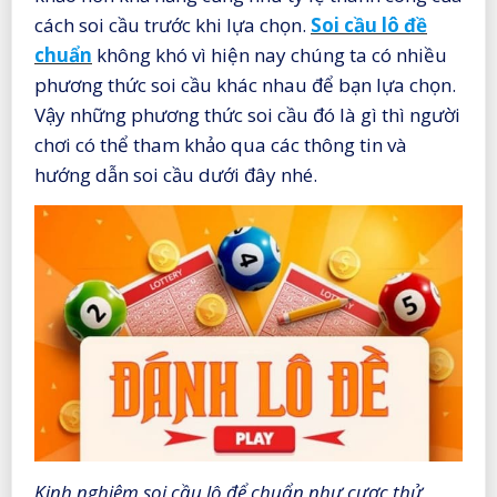
cách soi cầu trước khi lựa chọn.
Soi cầu lô đề
chuẩn
không khó vì hiện nay chúng ta có nhiều
phương thức soi cầu khác nhau để bạn lựa chọn.
Vậy những phương thức soi cầu đó là gì thì người
chơi có thể tham khảo qua các thông tin và
hướng dẫn soi cầu dưới đây nhé.
Kinh nghiệm soi cầu lô để chuẩn như cược thử