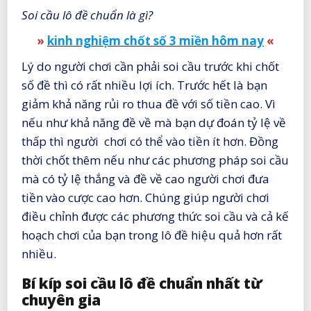
Soi cầu lô đề chuẩn là gì?
»
kinh nghiệm chốt số 3 miền hôm nay
«
Lý do người chơi cần phải soi cầu trước khi chốt
số đề thì có rất nhiều lợi ích. Trước hết là bạn
giảm khả năng rủi ro thua đề với số tiền cao. Vì
nếu như khả năng đề về mà bạn dự đoán tỷ lệ về
thấp thì người chơi có thể vào tiền ít hơn. Đồng
thời chốt thêm nếu như các phương pháp soi cầu
mà có tỷ lệ thắng và đề về cao người chơi đưa
tiền vào cược cao hơn. Chúng giúp người chơi
điều chỉnh được các phương thức soi cầu và cả kế
hoạch chơi của bạn trong lô đề hiệu quả hơn rất
nhiều.
Bí kíp soi cầu lô đề chuẩn nhất từ
chuyên gia