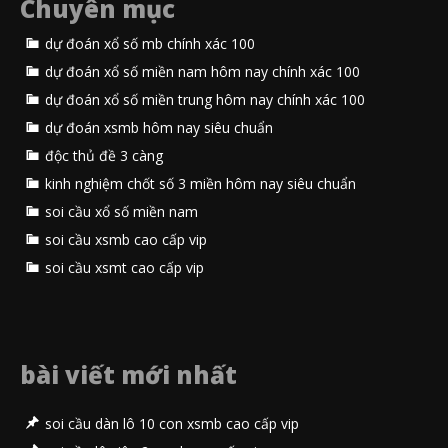
Chuyên mục
dự đoán xổ số mb chính xác 100
dự đoán xổ số miền nam hôm nay chính xác 100
dự đoán xổ số miền trung hôm nay chính xác 100
dự đoán xsmb hôm nay siêu chuẩn
độc thủ đề 3 càng
kinh nghiệm chốt số 3 miền hôm nay siêu chuẩn
soi cầu xổ số miền nam
soi cầu xsmb cao cấp vip
soi cầu xsmt cao cấp vip
bài viết mới nhất
soi cầu dàn lô 10 con xsmb cao cấp vip