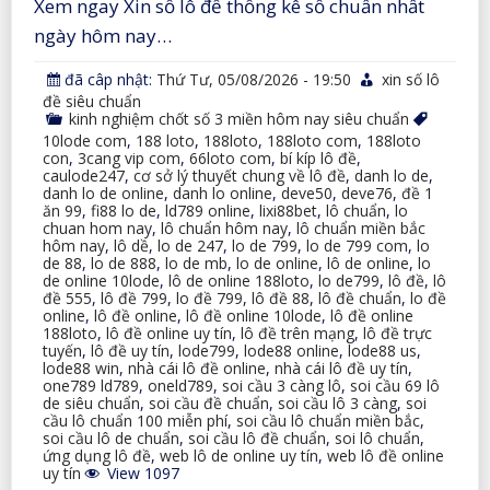
Xem ngay Xin số lô đề thống kê số chuẩn nhất
ngày hôm nay…
đã câp nhật:
Thứ Tư, 05/08/2026 - 19:50
xin số lô
đề siêu chuẩn
kinh nghiệm chốt số 3 miền hôm nay siêu chuẩn
10lode com
,
188 loto
,
188loto
,
188loto com
,
188loto
con
,
3cang vip com
,
66loto com
,
bí kíp lô đề
,
caulode247
,
cơ sở lý thuyết chung về lô đề
,
danh lo de
,
danh lo de online
,
danh lo online
,
deve50
,
deve76
,
đề 1
ăn 99
,
fi88 lo de
,
ld789 online
,
lixi88bet
,
lô chuẩn
,
lo
chuan hom nay
,
lô chuẩn hôm nay
,
lô chuẩn miền bắc
hôm nay
,
lô dề
,
lo de 247
,
lo de 799
,
lo de 799 com
,
lo
de 88
,
lo de 888
,
lo de mb
,
lo de online
,
lô de online
,
lo
de online 10lode
,
lô de online 188loto
,
lo de799
,
lô đề
,
lô
đề 555
,
lô đề 799
,
lo đề 799
,
lô đề 88
,
lô đề chuẩn
,
lo đề
online
,
lô đề online
,
lô đề online 10lode
,
lô đề online
188loto
,
lô đề online uy tín
,
lô đề trên mạng
,
lô đề trực
tuyến
,
lô đề uy tín
,
lode799
,
lode88 online
,
lode88 us
,
lode88 win
,
nhà cái lô đề online
,
nhà cái lô đề uy tín
,
one789 ld789
,
oneld789
,
soi cầu 3 càng lô
,
soi cầu 69 lô
de siêu chuẩn
,
soi cầu đề chuẩn
,
soi cầu lô 3 càng
,
soi
cầu lô chuẩn 100 miễn phí
,
soi cầu lô chuẩn miền bắc
,
soi cầu lô de chuẩn
,
soi cầu lô đề chuẩn
,
soi lô chuẩn
,
ứng dụng lô đề
,
web lô de online uy tín
,
web lô đề online
uy tín
View 1097