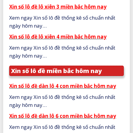
Xin số lô đề lô xiên 3 miền bắc hôm nay
Xem ngay Xin số lô đề thống kê số chuẩn nhất
ngày hôm nay…
Xin số lô đề lô xiên 4 miền bắc hôm nay
Xem ngay Xin số lô đề thống kê số chuẩn nhất
ngày hôm nay…
Xin số lô đề miền bắc hôm nay
Xin số lô đề dàn lô 4 con miền bắc hôm nay
Xem ngay Xin số lô đề thống kê số chuẩn nhất
ngày hôm nay…
Xin số lô đề dàn lô 6 con miền bắc hôm nay
Xem ngay Xin số lô đề thống kê số chuẩn nhất