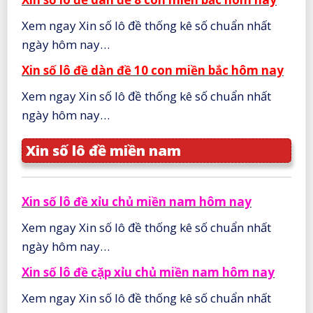
Xem ngay Xin số lô đề thống kê số chuẩn nhất
ngày hôm nay…
Xin số lô đề dàn đề 10 con miền bắc hôm nay
Xem ngay Xin số lô đề thống kê số chuẩn nhất
ngày hôm nay…
Xin số lô đề miền nam
Xin số lô đề xỉu chủ miền nam hôm nay
Xem ngay Xin số lô đề thống kê số chuẩn nhất
ngày hôm nay…
Xin số lô đề cặp xỉu chủ miền nam hôm nay
Xem ngay Xin số lô đề thống kê số chuẩn nhất