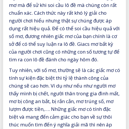
mơ mà để sử khi soi cầu lô đề mà chúng còn rất
chuẩn xác. Cách thức này rất khó lý giải cho
người chơi hiểu nhưng thật sự chúng được áp
dụng rất hiệu quả. Để có thể soi cầu hiệu quả với
số mơ, đương nhiên giấc mơ của bạn chính là cơ
sở để có thể suy luận ra lô đề. Giacs mơ bất kỳ
của người chơi cũng có những con số tương tự để
tìm ra con lô đề đánh cho ngày hôm đó.
Tuy nhiên, với số mơ, thường sẽ là các giấc mơ có
tính sự kiện đặc biệt thì tỷ lệ thành công của
chúng sẽ cao hơn. Ví dụ như nếu như người mơ
thấy mình bị chết, người thân trong gia đình mất,
mơ bị công an bắt, bị rắn cắn, mơ trúng số, mơ
lượm được tiền,…. Những giấc mơ có tính đặc
biệt và mang đến cảm giác cho bạn về sự thôi
thúc muốn tìm đến ý nghĩa giải mã thì nên áp