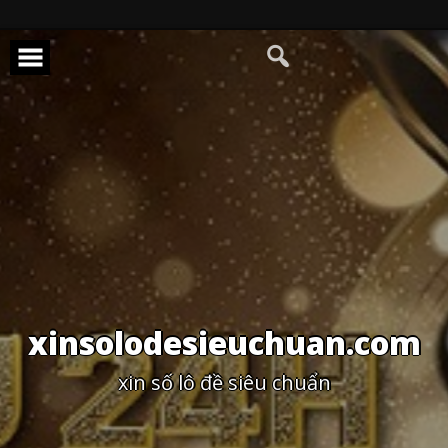
Skip
to
content
xinsolodesieuchuan.com
xin số lô đề siêu chuẩn