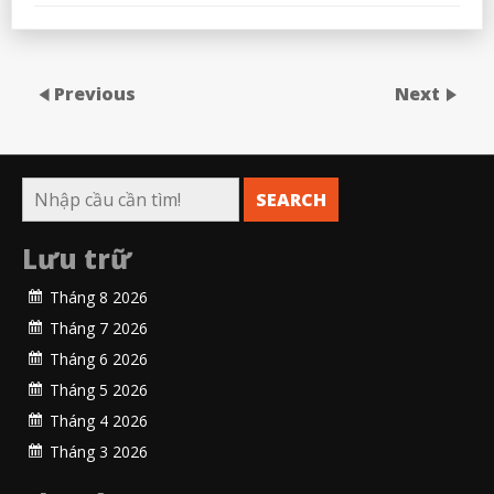
Previous
Next
SEARCH
Lưu trữ
Tháng 8 2026
Tháng 7 2026
Tháng 6 2026
Tháng 5 2026
Tháng 4 2026
Tháng 3 2026