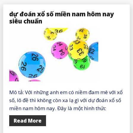
dự đoán xổ số miền nam hôm nay
siêu chuẩn
Mô tả: Với những anh em có niềm đam mê với xổ
số, lô đề thì không còn xa lạ gì với dự đoán xổ số
miền nam hôm nay. Đây là một hình thức
Read More