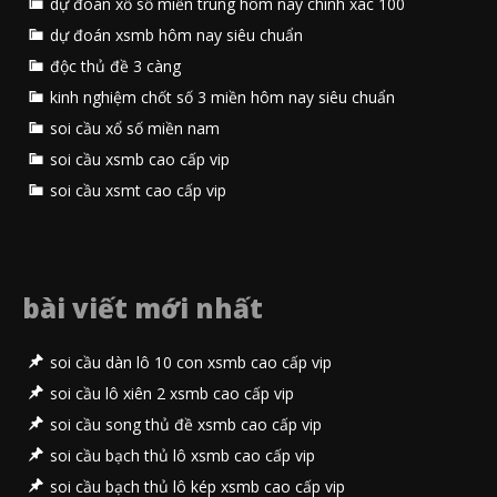
dự đoán xổ số miền trung hôm nay chính xác 100
dự đoán xsmb hôm nay siêu chuẩn
độc thủ đề 3 càng
kinh nghiệm chốt số 3 miền hôm nay siêu chuẩn
soi cầu xổ số miền nam
soi cầu xsmb cao cấp vip
soi cầu xsmt cao cấp vip
bài viết mới nhất
soi cầu dàn lô 10 con xsmb cao cấp vip
soi cầu lô xiên 2 xsmb cao cấp vip
soi cầu song thủ đề xsmb cao cấp vip
soi cầu bạch thủ lô xsmb cao cấp vip
soi cầu bạch thủ lô kép xsmb cao cấp vip