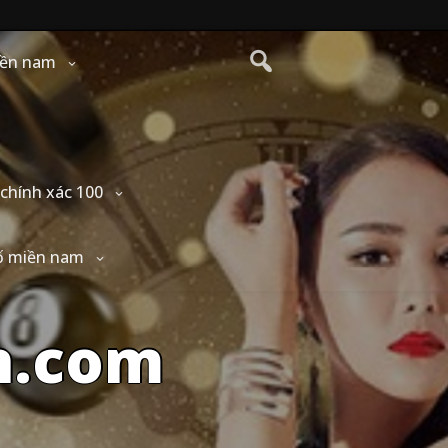
iền nam
chính xác 100
số miền nam
n.com