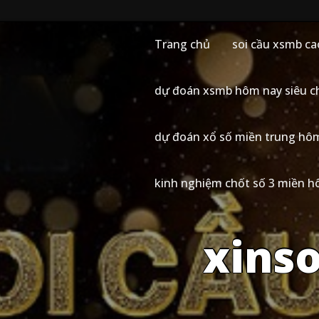
Skip
to
content
Trang chủ
soi cầu xsmb ca
dự đoán xsmb hôm nay siêu c
dự đoán xổ số miền trung hôm
kinh nghiệm chốt số 3 miền h
xins