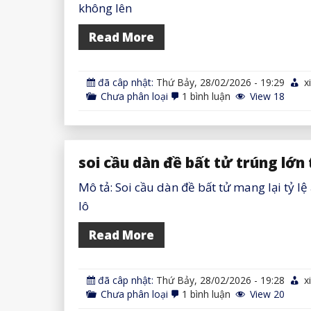
không lên
nhất
ngày
04/06/2026
Read More
đã câp nhật:
Thứ Bảy, 28/02/2026 - 19:29
x
ở
Chưa phân loại
1 bình luận
View 18
soi
cầu
3
càng
6666
soi cầu dàn đề bất tử trúng lớn
miễn
phí
cầu
Mô tả: Soi cầu dàn đề bất tử mang lại tỷ l
đẹp
lô
theo
là
ăn
Read More
ngày
04/06/2026
đã câp nhật:
Thứ Bảy, 28/02/2026 - 19:28
x
ở
Chưa phân loại
1 bình luận
View 20
soi