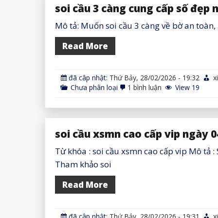
mb
soi cầu 3 càng cung cấp số đẹp
số
chuẩn
chính
Mô tả: Muốn soi cầu 3 càng về bờ an toàn,
xác
uy
Read More
tín
ngày
04/06/2026
đã câp nhật:
Thứ Bảy, 28/02/2026 - 19:32
x
ở
Chưa phân loại
1 bình luận
View 19
soi
cầu
3
càng
cung
soi cầu xsmn cao cấp vip ngày 
cấp
số
đẹp
Từ khóa : soi cầu xsmn cao cấp vip Mô tả :
nhất
Tham khảo soi
MB
ngày
04/06/2026
Read More
đã câp nhật:
Thứ Bảy, 28/02/2026 - 19:31
x