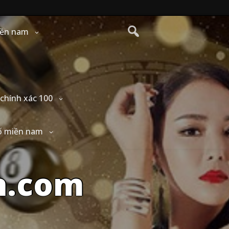
iền nam
chính xác 100
số miền nam
n.com