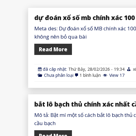
dự đoán xổ số mb chính xác 100
Meta des: Dự đoán xổ số MB chính xác 100 
không nên bỏ qua bài
Read More
đã câp nhật:
Thứ Bảy, 28/02/2026 - 19:34
x
ở
Chưa phân loại
1 bình luận
View 17
dự
đoán
xổ
số
mb
bắt lô bạch thủ chính xác nhất 
chính
xác
100
Mô tả: Bật mí một số cách bắt lô bạch thủ 
ngày
cầu bạch
04/06/2026
Read More