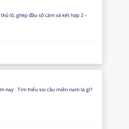
thủ lô, ghép đầu số câm và kết hợp 2 –
ôm nay . Tìm hiểu soi cầu miền nam là gì?