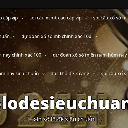
o cấp vip
soi cầu xsmt cao cấp vip
soi cầu xổ số m
huẩn
dự đoán xổ số mb chính xác 100
 nay chính xác 100
dự đoán xổ số miền nam hôm nay 
ôm nay siêu chuẩn
độc thủ đề 3 càng
soi cầu xổ 
olodesieuchua
xin số lô đề siêu chuẩn