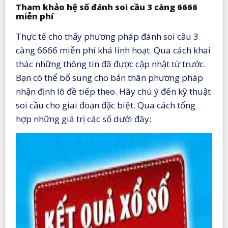
Tham khảo hệ số đánh soi cầu 3 càng 6666
miễn phí
Thực tế cho thấy phương pháp đánh soi cầu 3
càng 6666 miễn phí khá linh hoạt. Qua cách khai
thác những thông tin đã được cập nhật từ trước.
Bạn có thể bổ sung cho bản thân phương pháp
nhận định lô đề tiếp theo. Hãy chú ý đến kỹ thuật
soi cầu cho giai đoạn đặc biệt. Qua cách tổng
hợp những giá trị các số dưới đây: