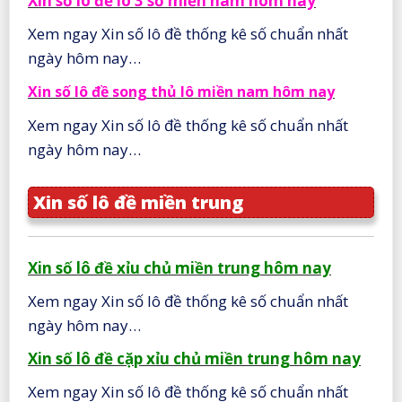
Xin số lô đề lô 3 số miền nam hôm nay
Xem ngay Xin số lô đề thống kê số chuẩn nhất
ngày hôm nay…
Xin số lô đề song thủ lô miền nam hôm nay
Xem ngay Xin số lô đề thống kê số chuẩn nhất
ngày hôm nay…
Xin số lô đề miền trung
Xin số lô đề xỉu chủ miền trung hôm nay
Xem ngay Xin số lô đề thống kê số chuẩn nhất
ngày hôm nay…
Xin số lô đề cặp xỉu chủ miền trung hôm nay
Xem ngay Xin số lô đề thống kê số chuẩn nhất