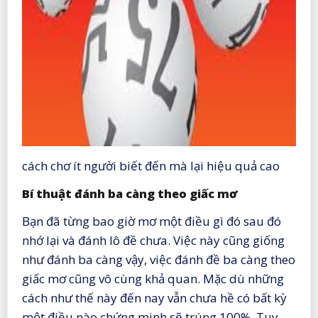
cách chơ ít người biết đến mà lại hiệu quả cao
Bí thuật đánh ba càng theo giấc mơ
Bạn đã từng bao giờ mơ một điều gì đó sau đó
nhớ lại và đánh lô đề chưa. Việc này cũng giống
như đánh ba càng vậy, việc đánh đề ba càng theo
giấc mơ cũng vô cùng khả quan. Mặc dù những
cách như thế này đến nay vẫn chưa hề có bất kỳ
một điều nào chứng minh sẽ trúng 100%. Tuy