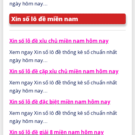
ngày hôm nay…
Xin số lô đề miền nam
Xin số lô đề xỉu chủ miền nam hôm nay
Xem ngay Xin số lô đề thống kê số chuẩn nhất
ngày hôm nay…
Xin số lô đề cặp xỉu chủ miền nam hôm nay
Xem ngay Xin số lô đề thống kê số chuẩn nhất
ngày hôm nay…
Xin số lô đề đặc biệt miền nam hôm nay
Xem ngay Xin số lô đề thống kê số chuẩn nhất
ngày hôm nay…
Xin số lô đề giải 8 miền nam hôm nay