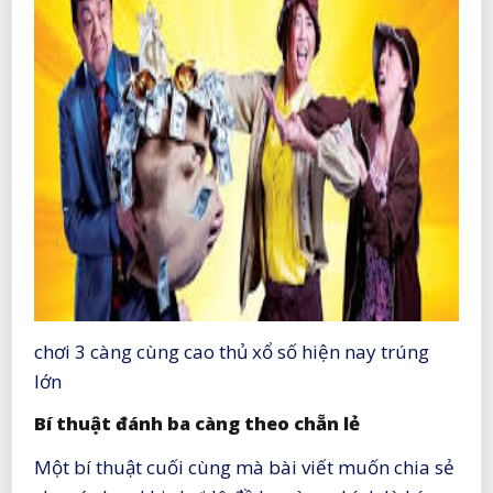
chơi 3 càng cùng cao thủ xổ số hiện nay trúng
lớn
Bí thuật đánh ba càng theo chẵn lẻ
Một bí thuật cuối cùng mà bài viết muốn chia sẻ