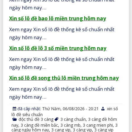
ngày hôm nay…
Xin số lô đề bao lô miền trung hôm nay
Xem ngay Xin số lô đề thống kê số chuẩn nhất
ngày hôm nay…
Xin số lô đề lô 3 số miền trung hôm nay
Xem ngay Xin số lô đề thống kê số chuẩn nhất
ngày hôm nay…
Xin số lô đề song thủ lô miền trung hôm nay
Xem ngay Xin số lô đề thống kê số chuẩn nhất
ngày hôm nay…
đã câp nhật:
Thứ Năm, 06/08/2026 - 20:21
xin số
lô đề siêu chuẩn
độc thủ đề 3 càng
3 càng chuẩn
,
3 càng đề hôm
nay
,
3 càng đề miền bắc
,
3 càng mb
,
3 cang mien phi
,
3
càng ngày hôm nay
,
3 cang vip
,
3 càng vip
,
3 càng vip