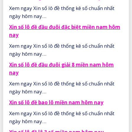
Xem ngay Xin số lô đề thống kê số chuẩn nhất
ngày hôm nay…
Xin số lô đề đầu đuôi đặc biệt miền nam hôm
nay
Xem ngay Xin số lô đề thống kê số chuẩn nhất
ngày hôm nay…
Xin số lô đề đầu đuôi giải 8 miền nam hôm
nay
Xem ngay Xin số lô đề thống kê số chuẩn nhất
ngày hôm nay…
Xin số lô đề bao lô miền nam hôm nay
Xem ngay Xin số lô đề thống kê số chuẩn nhất
ngày hôm nay…