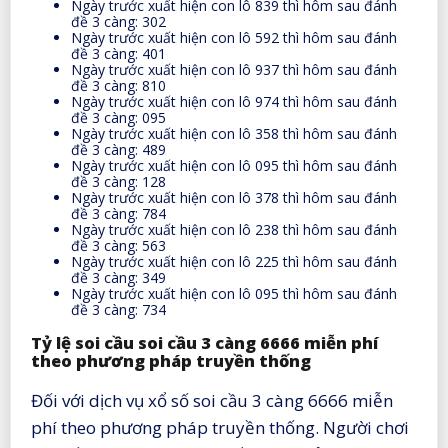
Ngày trước xuất hiện con lô 839 thì hôm sau đánh
đề 3 càng: 302
Ngày trước xuất hiện con lô 592 thì hôm sau đánh
đề 3 càng: 401
Ngày trước xuất hiện con lô 937 thì hôm sau đánh
đề 3 càng: 810
Ngày trước xuất hiện con lô 974 thì hôm sau đánh
đề 3 càng: 095
Ngày trước xuất hiện con lô 358 thì hôm sau đánh
đề 3 càng: 489
Ngày trước xuất hiện con lô 095 thì hôm sau đánh
đề 3 càng: 128
Ngày trước xuất hiện con lô 378 thì hôm sau đánh
đề 3 càng: 784
Ngày trước xuất hiện con lô 238 thì hôm sau đánh
đề 3 càng: 563
Ngày trước xuất hiện con lô 225 thì hôm sau đánh
đề 3 càng: 349
Ngày trước xuất hiện con lô 095 thì hôm sau đánh
đề 3 càng: 734
Tỷ lệ soi cầu soi cầu 3 càng 6666 miễn phí
theo phương pháp truyền thống
Đối với dịch vụ xổ số soi cầu 3 càng 6666 miễn
phí theo phương pháp truyền thống. Người chơi