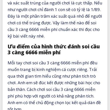
và xác suất trúng của người chơi là cực thấp. Nếu
như người chơi chỉ đánh 1 con sẽ có tỷ lệ là 1/89.
Đây là một phần trăm xác suất quá nhỏ để người
chơi có thể trúng được. Vậy làm thế nào để soi
cầu 3 càng 6666 miễn phí chuẩn xác thì đọc cho
kỹ bài viết này nhé.
Ưu điểm của hình thức đánh soi cầu
3 càng 6666 miễn phí
Mỗi tay chơi soi cầu 3 càng 6666 miễn phí đều
muốn trang bị kinh nghiệm cá cược riêng. Trải
qua thời gian tìm hiểu cũng như phân tích trò
chơi. Anh em sẽ đúc kết được những bài học cho
bản thân. Cách chơi soi cầu 3 càng 6666 miễn
phí phù hợp với người có khả năng phân tích.
Anh em có thể chủ động chọn lọc kết quả dàn đề
tốt hơn.