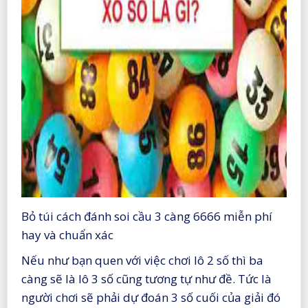
Bỏ túi cách đánh soi cầu 3 càng 6666 miễn phí
hay và chuẩn xác
Nếu như bạn quen với việc chơi lô 2 số thì ba
càng sẽ là lô 3 số cũng tương tự như đề. Tức là
người chơi sẽ phải dự đoán 3 số cuối của giải đó