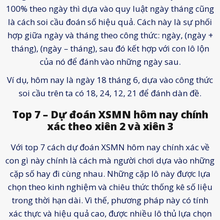
100% theo ngày thì dựa vào quy luật ngày tháng cũng
là cách soi cầu đoán số hiệu quả. Cách này là sự phối
hợp giữa ngày và tháng theo công thức: ngày, (ngày +
tháng), (ngày – tháng), sau đó kết hợp với con lô lộn
của nó để đánh vào những ngày sau.
Ví dụ, hôm nay là ngày 18 tháng 6, dựa vào công thức
soi cầu trên ta có 18, 24, 12, 21 để đánh dàn đề.
Top 7 – Dự đoán XSMN hôm nay chính
xác theo xiên 2 và xiên 3
Với top 7 cách dự đoán XSMN hôm nay chính xác về
con gì này chính là cách mà người chơi dựa vào những
cặp số hay đi cùng nhau. Những cặp lô này được lựa
chọn theo kinh nghiệm và chiêu thức thống kê số liệu
trong thời hạn dài. Vì thế, phương pháp này có tính
xác thực và hiệu quả cao, được nhiều lô thủ lựa chọn