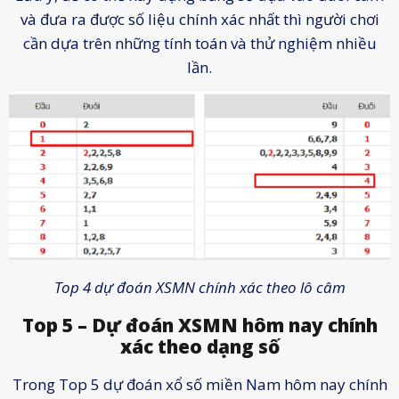
và đưa ra được số liệu chính xác nhất thì người chơi
cần dựa trên những tính toán và thử nghiệm nhiều
lần.
Top 4 dự đoán XSMN chính xác theo lô câm
Top 5 – Dự đoán XSMN hôm nay chính
xác theo dạng số
Trong Top 5 dự đoán xổ số miền Nam hôm nay chính