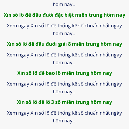
hôm nay…
Xin số lô đề đầu đuôi đặc biệt miền trung hôm nay
Xem ngay Xin số lô đề thống kê số chuẩn nhất ngày
hôm nay…
Xin số lô đề đầu đuôi giải 8 miền trung hôm nay
Xem ngay Xin số lô đề thống kê số chuẩn nhất ngày
hôm nay…
Xin số lô đề bao lô miền trung hôm nay
Xem ngay Xin số lô đề thống kê số chuẩn nhất ngày
hôm nay…
Xin số lô đề lô 3 số miền trung hôm nay
Xem ngay Xin số lô đề thống kê số chuẩn nhất ngày
hôm nay…