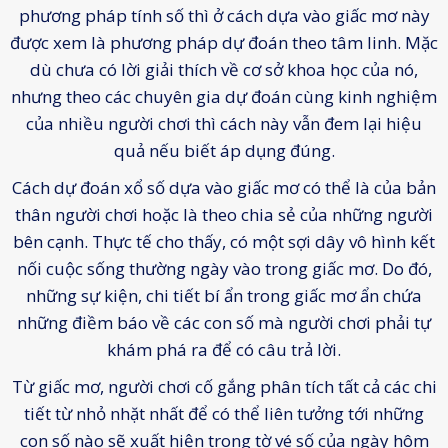
phương pháp tính số thì ở cách dựa vào giấc mơ này
được xem là phương pháp dự đoán theo tâm linh. Mặc
dù chưa có lời giải thích về cơ sở khoa học của nó,
nhưng theo các chuyên gia dự đoán cùng kinh nghiệm
của nhiều người chơi thì cách này vẫn đem lại hiệu
quả nếu biết áp dụng đúng.
Cách dự đoán xổ số dựa vào giấc mơ có thể là của bản
thân người chơi hoặc là theo chia sẻ của những người
bên cạnh. Thực tế cho thấy, có một sợi dây vô hình kết
nối cuộc sống thường ngày vào trong giấc mơ. Do đó,
những sự kiện, chi tiết bí ẩn trong giấc mơ ẩn chứa
những điềm báo về các con số mà người chơi phải tự
khám phá ra để có câu trả lời.
Từ giấc mơ, người chơi cố gắng phân tích tất cả các chi
tiết từ nhỏ nhặt nhất để có thể liên tưởng tới những
con số nào sẽ xuất hiện trong tờ vé số của ngày hôm