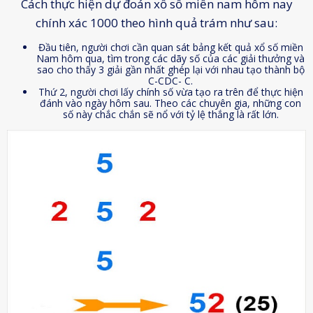
Cách thực hiện dự đoán xổ số miền nam hôm nay
chính xác 1000 theo hình quả trám như sau:
Đầu tiên, người chơi cần quan sát bảng kết quả xổ số miền
Nam hôm qua, tìm trong các dãy số của các giải thưởng và
sao cho thấy 3 giải gần nhất ghép lại với nhau tạo thành bộ
C-CDC- C.
Thứ 2, người chơi lấy chính số vừa tạo ra trên để thực hiện
đánh vào ngày hôm sau. Theo các chuyên gia, những con
số này chắc chắn sẽ nổ với tỷ lệ thắng là rất lớn.