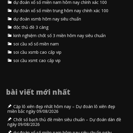
dự đoán xổ số miền nam hôm nay chính xác 100
dự đoán xổ số miền trung hôm nay chính xác 100
dự đoán xsmb hôm nay siêu chuẩn
độc thủ đề 3 càng
kinh nghiệm chốt số 3 miền hôm nay siêu chuẩn
soi cầu xổ số miền nam
soi cầu xsmb cao cấp vip
soi cầu xsmt cao cấp vip
bài viết mới nhất
Cặp lô xiên đẹp nhất hôm nay – Dự đoán lô xiên đẹp
miền bắc ngày 09/08/2026
Chốt số bạch thủ đề miền siêu chuẩn – Dự đoán dàn đề
ngày 09/08/2026
dự đoán xổ số miền nam hôm nay siêu chuẩn ngày