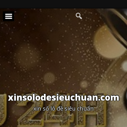
Skip
to
content
xinsolodesieuchuan.com
xin số lô đề siêu chuẩn