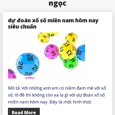
ngọc
dự đoán xổ số miền nam hôm nay
siêu chuẩn
Mô tả: Với những anh em có niềm đam mê với xổ
số, lô đề thì không còn xa lạ gì với dự đoán xổ số
miền nam hôm nay. Đây là một hình thức
Read More