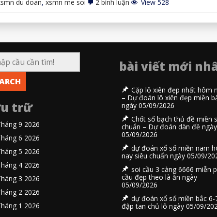
ở
xsmn du doan
,
xsmn me soi
2 bình luận
View 528
soi
cầu
xsmn
tỷ
lệ
trúng
cao
bài viết mới nh
nhanh
tay
nhận
EARCH
tiền
Cặp lô xiên đẹp nhất hôm 
– Dự đoán lô xiên đẹp miền b
u trữ
ngày 05/09/2026
Chốt số bạch thủ đề miền s
Tháng 9 2026
chuẩn – Dự đoán dàn đề ngày
05/09/2026
Tháng 6 2026
dự đoán xổ số miền nam 
Tháng 5 2026
nay siêu chuẩn ngày 05/09/20
Tháng 4 2026
soi cầu 3 càng 6666 miễn p
cầu đẹp theo là ăn ngày
Tháng 3 2026
05/09/2026
Tháng 2 2026
dự đoán xổ số miền bắc 6-
Tháng 1 2026
đập tan chủ lô ngày 05/09/20