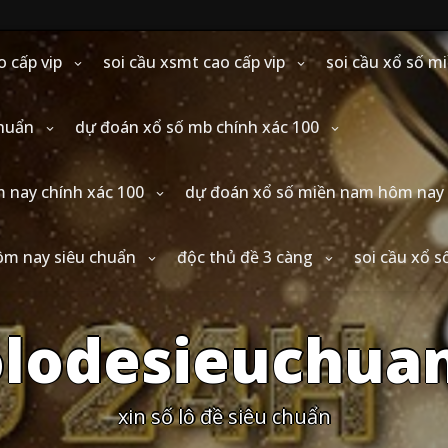
o cấp vip
soi cầu xsmt cao cấp vip
soi cầu xổ số m
huẩn
dự đoán xổ số mb chính xác 100
 nay chính xác 100
dự đoán xổ số miền nam hôm nay 
ôm nay siêu chuẩn
độc thủ đề 3 càng
soi cầu xổ 
olodesieuchua
xin số lô đề siêu chuẩn