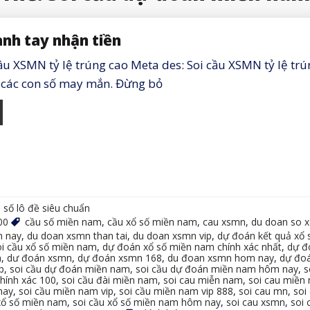
anh tay nhận tiền
cầu XSMN tỷ lệ trúng cao Meta des: Soi cầu XSMN tỷ lệ t
 các con số may mắn. Đừng bỏ
n số lô đề siêu chuẩn
00
cầu số miền nam
,
cầu xổ số miền nam
,
cau xsmn
,
du doan so 
m nay
,
du doan xsmn than tai
,
du doan xsmn vip
,
dự đoán kết quả xổ
i cầu xổ số miền nam
,
dự đoán xổ số miền nam chính xác nhất
,
dự đ
n
,
dư đoán xsmn
,
dự đoán xsmn 168
,
du đoan xsmn hom nay
,
dự đo
p
,
soi cầu dự đoán miền nam
,
soi cầu dự đoán miền nam hôm nay
,
s
hính xác 100
,
soi cầu đài miền nam
,
soi cau miễn nam
,
soi cau miền
nay
,
soi cầu miền nam vip
,
soi cầu miền nam vip 888
,
soi cau mn
,
soi
xổ số miền nam
,
soi cầu xổ số miền nam hôm nay
,
soi cau xsmn
,
soi