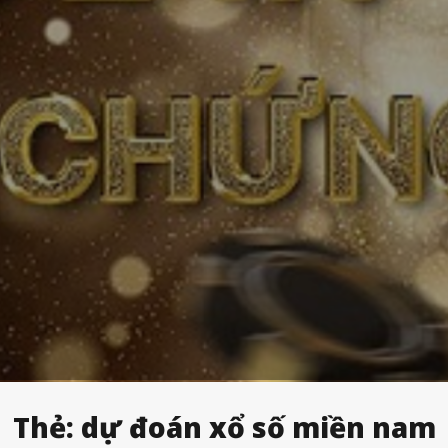
Thẻ:
dự đoán xổ số miền nam