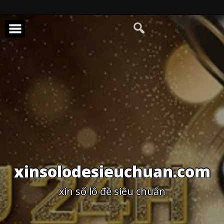
Skip
to
content
xinsolodesieuchuan.com
xin số lô đề siêu chuẩn