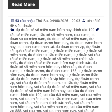
Read More
đã câp nhật:
Thứ Ba, 04/08/2026 - 20:03
xin số lô
đề siêu chuẩn
dự đoán xổ số miền nam hôm nay chính xác 100
cầu số miền nam
,
cầu xổ số miền nam
,
cau xsmn
,
du
doan so xo mien nam
,
du doan xổ số miền nam
,
dư
doan xsmn
,
dự doan xsmn hom nay
,
du doan xsmn hom
nay
,
du doan xsmn than tai
,
du doan xsmn vip
,
dự đoán
kết quả xổ số miền nam
,
dự đoán miền nam
,
dự đoán số
miền nam
,
dự đoán soi cầu miền nam
,
dự đoán soi cầu
xổ số miền nam
,
dự đoán xổ số miền nam chính xác
nhất
,
dự đoán xổ số miền nam hôm nay chính xác
,
du
đoán xổ số miền nam hôm nay chính xác
,
du đoan
xsmn
,
dư đoán xsmn
,
dự đoán xsmn 168
,
dự đoán xsmn
hôm nay
,
du đoan xsmn hom nay
,
dự đoán xsmn thần
tài
,
dự đoán xsmn thần tài vip hôm nay
,
dự đoán xsmn
vip
,
soi cầu dự đoán miền nam
,
soi cầu dự đoán miền
nam hôm nay
,
soi cầu dự đoán xổ số miền nam
,
soi cầu
dự đoán xổ số miền nam hôm nay
,
soi cầu dự đoán
xsmn chính xác 100
,
soi cầu đài miền nam
,
soi cau miễn
nam
,
soi cau miền nam
,
soi cầu mien nam
,
soi cau mien
nam
,
soi cầu miền nam chính xác nhất
,
soi cầu miền
nam hôm nay
,
soi cầu miền nam vip
,
soi cầu miền nam
vip 888
,
soi cau mn
,
soi cau mn hom nay
,
soi cầu số