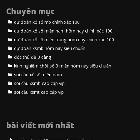
Chuyên mục
dự đoán xổ số mb chính xác 100
dự đoán xổ số miền nam hôm nay chính xác 100
dự đoán xổ số miền trung hôm nay chính xác 100
dự đoán xsmb hôm nay siêu chuẩn
độc thủ đề 3 càng
kinh nghiệm chốt số 3 miền hôm nay siêu chuẩn
soi cầu xổ số miền nam
soi cầu xsmb cao cấp vip
soi cầu xsmt cao cấp vip
bài viết mới nhất