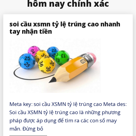
hôm nay chính xác
soi cầu xsmn tỷ lệ trúng cao nhanh
tay nhận tiền
Meta key: soi cầu XSMN tỷ lệ trúng cao Meta des:
Soi cầu XSMN tỷ lệ trúng cao là những phương
pháp được áp dụng để tìm ra các con số may
mắn. Đừng bỏ