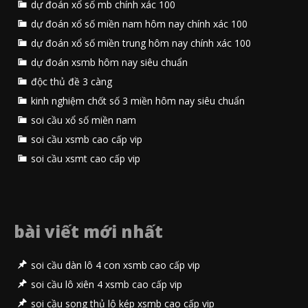
dự đoán xổ số mb chính xác 100
dự đoán xổ số miền nam hôm nay chính xác 100
dự đoán xổ số miền trung hôm nay chính xác 100
dự đoán xsmb hôm nay siêu chuẩn
độc thủ đề 3 càng
kinh nghiệm chốt số 3 miền hôm nay siêu chuẩn
soi cầu xổ số miền nam
soi cầu xsmb cao cấp vip
soi cầu xsmt cao cấp vip
bài viết mới nhất
soi cầu dàn lô 4 con xsmb cao cấp vip
soi cầu lô xiên 4 xsmb cao cấp vip
soi cầu song thủ lô kép xsmb cao cấp vip