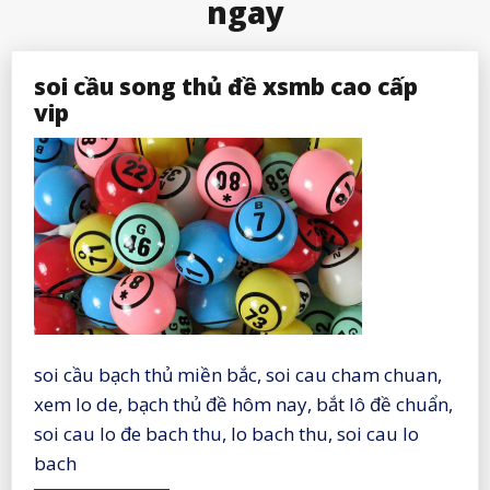
ngay
soi cầu song thủ đề xsmb cao cấp
vip
soi cầu bạch thủ miền bắc, soi cau cham chuan,
xem lo de, bạch thủ đề hôm nay, bắt lô đề chuẩn,
soi cau lo đe bach thu, lo bach thu, soi cau lo
bach