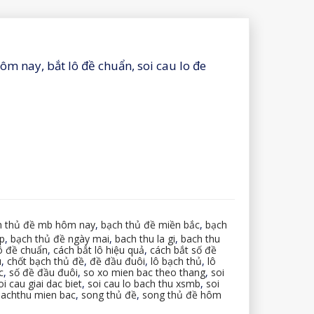
ôm nay, bắt lô đề chuẩn, soi cau lo đe
h thủ đề mb hôm nay
,
bạch thủ đề miền bắc
,
bạch
ip
,
bạch thủ đề ngày mai
,
bach thu la gi
,
bach thu
lô đề chuẩn
,
cách bắt lô hiệu quả
,
cách bắt số đề
u
,
chốt bạch thủ đề
,
đề đầu đuôi
,
lô bạch thủ
,
lô
c
,
số đề đầu đuôi
,
so xo mien bac theo thang
,
soi
oi cau giai dac biet
,
soi cau lo bach thu xsmb
,
soi
bachthu mien bac
,
song thủ đề
,
song thủ đề hôm