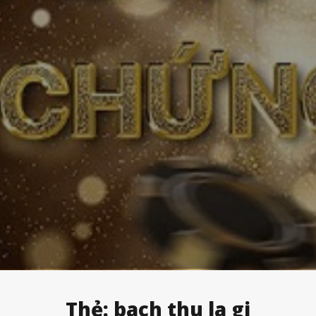
Thẻ:
bach thu la gi