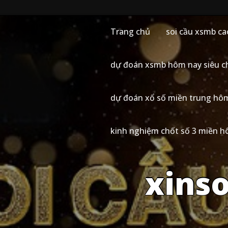
Skip
to
content
Trang chủ
soi cầu xsmb ca
dự đoán xsmb hôm nay siêu c
dự đoán xổ số miền trung hôm
kinh nghiệm chốt số 3 miền h
xins