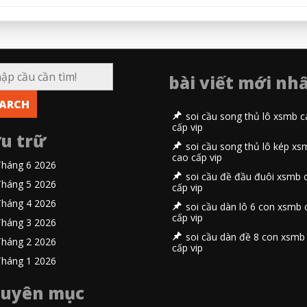
soi
cầu
song
thủ
đề
xsmb
cao
bài viết mới nh
cấp
vip
EARCH
soi cầu song thủ lô xsmb 
cấp vip
u trữ
soi cầu song thủ lô kép xs
cao cấp vip
Tháng 6 2026
soi cầu đề đầu đuôi xsmb 
Tháng 5 2026
cấp vip
Tháng 4 2026
soi cầu dàn lô 6 con xsmb 
cấp vip
Tháng 3 2026
soi cầu dàn đề 8 con xsmb
Tháng 2 2026
cấp vip
Tháng 1 2026
uyên mục