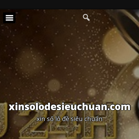
Skip
to
content
xinsolodesieuchuan.com
xin số lô đề siêu chuẩn