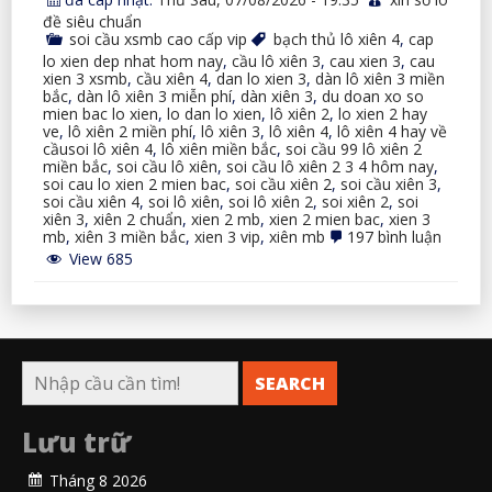
đề siêu chuẩn
soi cầu xsmb cao cấp vip
bạch thủ lô xiên 4
,
cap
lo xien dep nhat hom nay
,
cầu lô xiên 3
,
cau xien 3
,
cau
xien 3 xsmb
,
cầu xiên 4
,
dan lo xien 3
,
dàn lô xiên 3 miền
bắc
,
dàn lô xiên 3 miễn phí
,
dàn xiên 3
,
du doan xo so
mien bac lo xien
,
lo dan lo xien
,
lô xiên 2
,
lo xien 2 hay
ve
,
lô xiên 2 miền phí
,
lô xiên 3
,
lô xiên 4
,
lô xiên 4 hay về
cầusoi lô xiên 4
,
lô xiên miền bắc
,
soi cầu 99 lô xiên 2
miền bắc
,
soi cầu lô xiên
,
soi cầu lô xiên 2 3 4 hôm nay
,
soi cau lo xien 2 mien bac
,
soi cầu xiên 2
,
soi cầu xiên 3
,
soi cầu xiên 4
,
soi lô xiên
,
soi lô xiên 2
,
soi xiên 2
,
soi
xiên 3
,
xiên 2 chuẩn
,
xien 2 mb
,
xien 2 mien bac
,
xien 3
ở
mb
,
xiên 3 miền bắc
,
xien 3 vip
,
xiên mb
197 bình luận
soi
View 685
cầu
lô
xiên
4
xsmb
cao
cấp
SEARCH
vip
Lưu trữ
Tháng 8 2026