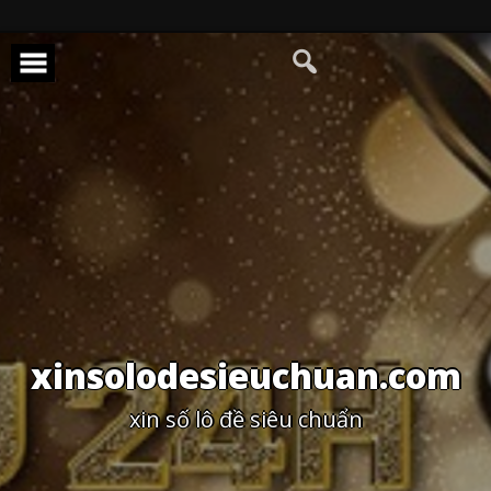
Skip
to
content
xinsolodesieuchuan.com
xin số lô đề siêu chuẩn