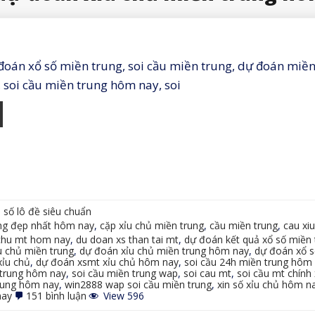
 đoán xổ số miền trung, soi cầu miền trung, dự đoán miề
 soi cầu miền trung hôm nay, soi
n số lô đề siêu chuẩn
ng đẹp nhất hôm nay
,
cặp xỉu chủ miền trung
,
cầu miền trung
,
cau xi
 chu mt hom nay
,
du doan xs than tai mt
,
dự đoán kết quả xổ số miền 
u chủ miền trung
,
dự đoán xỉu chủ miền trung hôm nay
,
dự đoán xổ s
xỉu chủ
,
dự đoán xsmt xỉu chủ hôm nay
,
soi cầu 24h miền trung hôm
 trung hôm nay
,
soi cầu miền trung wap
,
soi cau mt
,
soi cầu mt chính
trung hôm nay
,
win2888 wap soi cầu miền trung
,
xin số xỉu chủ hôm n
ở
nay
151 bình luận
View 596
soi