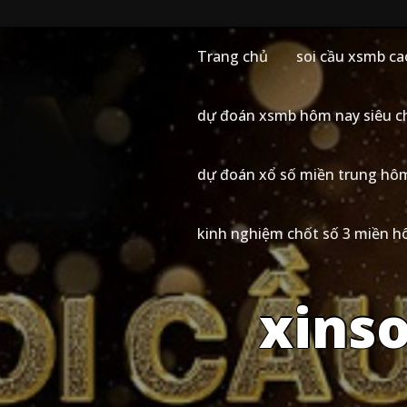
Skip
to
content
Trang chủ
soi cầu xsmb ca
dự đoán xsmb hôm nay siêu c
dự đoán xổ số miền trung hôm
kinh nghiệm chốt số 3 miền h
xins