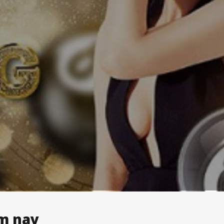
m nay