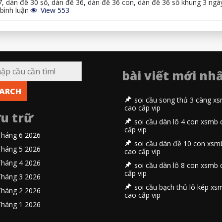
7
,
dàn đề 30 số
,
dàn đề 36
,
dàn đề 36 con
,
dàn đề 36 số khung 3 ngày
ở
 bình luận
View 553
chốt
số
dàn
đề
bất
tử
hôm
bài viết mới nh
nay
đợi
tiền
EARCH
về
soi cầu song thủ 3 càng x
nhà
cao cấp vip
u trữ
soi cầu dàn lô 4 con xsmb 
cấp vip
Tháng 6 2026
soi cầu dàn đề 10 con xsm
Tháng 5 2026
cao cấp vip
Tháng 4 2026
soi cầu dàn lô 8 con xsmb 
cấp vip
Tháng 3 2026
soi cầu bạch thủ lô kép xs
Tháng 2 2026
cao cấp vip
Tháng 1 2026