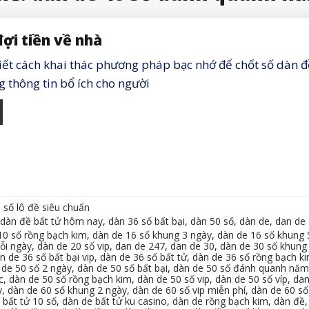
ợi tiền về nhà
iết cách khai thác phương pháp bạc nhớ để chốt số dàn đ
g thông tin bổ ích cho người
n số lô đề siêu chuẩn
 dàn đề bất tử hôm nay
,
dàn 36 số bất bại
,
dàn 50 số
,
dàn de
,
dan de
10 số rồng bạch kim
,
dàn de 16 số khung 3 ngày
,
dàn de 16 số khung 
ỗi ngày
,
dàn de 20 số vip
,
dan de 247
,
dan de 30
,
dàn de 30 số khung
n de 36 số bất bại vip
,
dàn de 36 số bất tử
,
dàn de 36 số rồng bạch k
 de 50 số 2 ngày
,
dàn de 50 số bất bại
,
dàn de 50 số đánh quanh năm
c
,
dàn de 50 số rồng bạch kim
,
dàn de 50 số vip
,
dàn de 50 số víp
,
dan
y
,
dàn de 60 số khung 2 ngày
,
dàn de 60 số vip miễn phí
,
dàn de 60 số
 bất tử 10 số
,
dàn de bất tử ku casino
,
dàn de rồng bạch kim
,
dàn đề