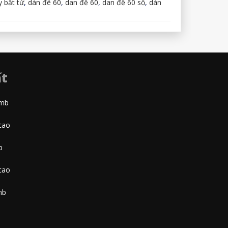
 bất tử
,
dàn đê 60
,
dan đề 60
,
dan đề 60 số
,
dàn
ất
smb
cao
b
cao
mb