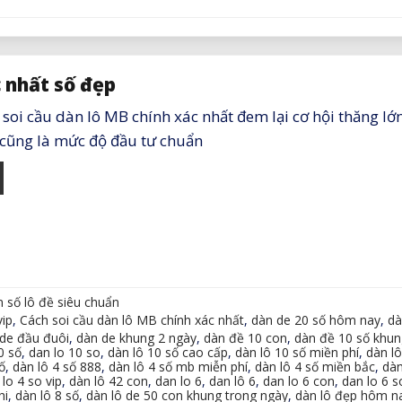
c nhất số đẹp
 soi cầu dàn lô MB chính xác nhất đem lại cơ hội thăng l
 cũng là mức độ đầu tư chuẩn
n số lô đề siêu chuẩn
vip
,
Cách soi cầu dàn lô MB chính xác nhất
,
dàn de 20 số hôm nay
,
dà
de đầu đuôi
,
dàn de khung 2 ngày
,
dàn đề 10 con
,
dàn đề 10 số khun
0 số
,
dan lo 10 so
,
dàn lô 10 số cao cấp
,
dàn lô 10 số miền phí
,
dàn lô
ố
,
dàn lô 4 số 888
,
dàn lô 4 số mb miễn phí
,
dàn lô 4 số miền bắc
,
dàn
 lo 4 so vip
,
dàn lô 42 con
,
dan lo 6
,
dan lô 6
,
dan lo 6 con
,
dan lo 6 s
hi
,
dàn lô 8 số
,
dàn lô de 50 con khung trong ngày
,
dàn lô đẹp hôm n