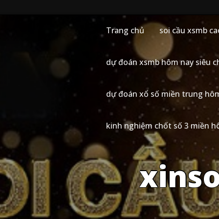
Skip
to
content
Trang chủ
soi cầu xsmb ca
dự đoán xsmb hôm nay siêu c
dự đoán xổ số miền trung hôm
kinh nghiệm chốt số 3 miền h
xins