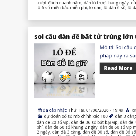
trượt đánh quanh năm
,
dàn lô trượt hàng ngày
,
dà
lô 6 số miền bắc miễn phí
,
lô dàn
,
lô dàn 6 số
,
lô 
soi cầu dàn đề bất tử trúng lớn
Mô tả: Soi cầu 
pháp này ra sao
Read More
đã câp nhật:
Thứ Hai, 01/06/2026 - 19:49
xi
dự đoán xổ số mb chính xác 100
dàn 3 càng
dàn de 20 số vip
,
dàn de 36 số bất bại vip
,
dàn de 
phí
,
dàn de 60 số khung 2 ngày
,
dàn de 60 số vip m
2 ngày
,
dàn đề 3 càng
,
dàn đề 30 số
,
dàn đề 36 số