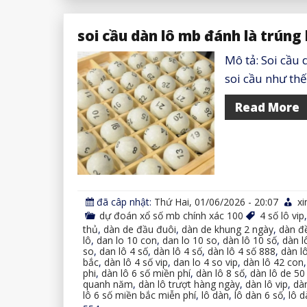
soi cầu dàn lô mb đánh là trúng 
Mô tả: Soi cầu 
soi cầu như th
Read More
đã câp nhật:
Thứ Hai, 01/06/2026 - 20:07
xi
dự đoán xổ số mb chính xác 100
4 số lô vip
thủ
,
dàn de đầu đuôi
,
dàn de khung 2 ngày
,
dàn đ
lô
,
dan lo 10 con
,
dan lo 10 so
,
dàn lô 10 số
,
dàn l
so
,
dan lô 4 số
,
dàn lô 4 số
,
dàn lô 4 số 888
,
dàn l
bắc
,
dàn lô 4 số vip
,
dan lo 4 so vip
,
dàn lô 42 con
phi
,
dàn lô 6 số miền phí
,
dàn lô 8 số
,
dàn lô de 50
quanh năm
,
dàn lô trượt hàng ngày
,
dàn lô vip
,
dàn
lô 6 số miền bắc miễn phí
,
lô dàn
,
lô dàn 6 số
,
lô 