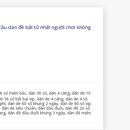
 cầu dàn đề bất tử nhất người chơi không
 6 số miền bắc
,
dàn 30 số
,
dàn 4 càng
,
dàn de 10
e 36 số bất bại vip
,
dàn de 4 càng
,
dàn de 4 số
phí
,
dàn de 60 số khung 2 ngày
,
dàn de 60 số vip
,
dàn de siêu chuẩn
,
dàn đầu đuôi
,
dàn đề 20 số
àng
,
dàn đề đầu đuôi khung 3 ngày
,
dàn đề miền