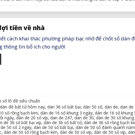
ợi tiền về nhà
iết cách khai thác phương pháp bạc nhớ để chốt số dàn đ
g thông tin bổ ích cho người
n số lô đề siêu chuẩn
 dàn đề bất tử hôm nay
,
dàn 36 số bất bại
,
dàn 50 số
,
dàn de
,
dan de
10 số rồng bạch kim
,
dàn de 16 số khung 3 ngày
,
dàn de 16 số khung 
ỗi ngày
,
dàn de 20 số vip
,
dan de 247
,
dan de 30
,
dàn de 30 số khung
n de 36 số bất bại vip
,
dàn de 36 số bất tử
,
dàn de 36 số rồng bạch k
 de 50 số 2 ngày
,
dàn de 50 số bất bại
,
dàn de 50 số đánh quanh năm
c
,
dàn de 50 số rồng bạch kim
,
dàn de 50 số vip
,
dàn de 50 số víp
,
dàn