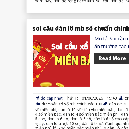
hôm nay
,
dàn đề rồng bạch kim
,
soi cầu dàn đề
,
S
soi cầu dàn lô mb số chuẩn chính
Mô tả: Soi cầu 
ăn thưởng cao 
Read More
đã câp nhật:
Thứ Hai, 01/06/2026 - 19:43
xi
dự đoán xổ số mb chính xác 100
dàn de 20
số miền phí
,
dàn lô 10 số siêu víp miền bắc
,
dàn lô
4 số miền bắc
,
dàn lô 4 số miền bắc miễn phí
,
dàn 
6 con
,
dan lo 6 so
,
dàn lô 6 số
,
dàn lô 6 số cao cấ
ngày
,
dàn lô trượt 10 số
,
dàn lô trượt đánh quanh
miễn phí
,
lô 6 số miền bắc miễn phí
,
lô dàn
,
lô dàn