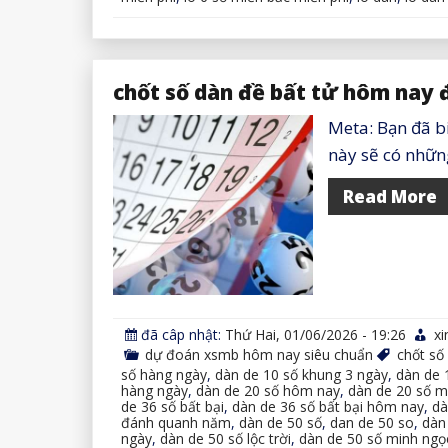
chốt số dàn đề bất tử hôm nay đ
Meta: Bạn đã b
này sẽ có nhữn
Read More
đã câp nhật:
Thứ Hai, 01/06/2026 - 19:26
xi
dự đoán xsmb hôm nay siêu chuẩn
chốt số
số hàng ngày
,
dàn de 10 số khung 3 ngày
,
dàn de 
hàng ngày
,
dàn de 20 số hôm nay
,
dàn de 20 số m
de 36 số bất bại
,
dàn de 36 số bất bại hôm nay
,
dà
đánh quanh năm
,
dàn de 50 số
,
dan de 50 so
,
dàn
ngày
,
dàn de 50 số lộc trời
,
dàn de 50 số minh ngọ