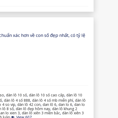
chuẩn xác hơn về con số đẹp nhất, có tỷ lệ
 so
,
dàn lô 10 số
,
dàn lô 10 số cao cấp
,
dàn lô 10
số
,
dàn lô 4 số 888
,
dàn lô 4 số mb miễn phí
,
dàn lô
o 4 so vip
,
dàn lô 42 con
,
dan lô 6
,
dan lo 6
,
dan lo
n lô 8 số
,
dàn lô đẹp hôm nay
,
dàn lô khung 2
an lo xien 3
,
dàn lô xiên 3 miền bắc
,
dàn lô xiên 3
ở
h luận
View 607