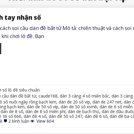
h tay nhận số
cách soi cầu dàn đề bất tử Mô tả: chiến thuật và cách soi
khi chơi lô đề. Bạn
n số lô đề siêu chuẩn
i cầu dàn đề bất tử
,
caude168
,
dàn 3 càng 4 số miền bắc
,
dàn 3 càng
0 số nuôi ngày rồng bạch kim
,
dàn de 20 số vip
,
dàn de 247 net
,
dàn d
ồng bạch kim
,
dàn de 50 số víp
,
dàn de 50 số xsmb
,
dàn de 6 số miễn 
,
dàn de 8 số
,
dàn de 8 số miền phí
,
dàn de bạch thủ
,
dàn de đầu đuôi
ề 36 số 666
,
dàn đề 4 số
,
dàn đề 50 số 247
,
dàn đề 6 số
,
dàn đề ba c
ở
đề
2 bình luận
View 604
cách
soi