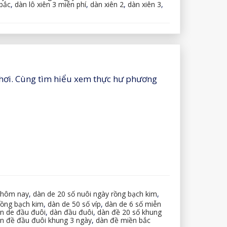
 bắc
,
dàn lô xiên 3 miễn phí
,
dàn xiên 2
,
dàn xiên 3
,
 chơi. Cùng tìm hiểu xem thực hư phương
 hôm nay
,
dàn de 20 số nuôi ngày rồng bạch kim
,
rồng bạch kim
,
dàn de 50 số víp
,
dàn de 6 số miễn
n de đầu đuôi
,
dàn đầu đuôi
,
dàn đề 20 số khung
n đề đầu đuôi khung 3 ngày
,
dàn đề miền bắc