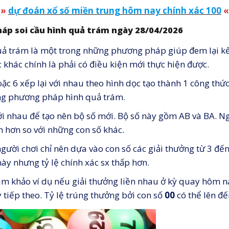
»
dự đoán xổ số miền trung hôm nay chính xác 100
«
p soi cầu hình quả trám ngày 28/04/2026
ả trám là một trong những phương pháp giúp đem lại kết
 khác chính là phải có điều kiện mới thực hiện được.
 hoặc 6 xếp lại với nhau theo hình dọc tạo thành 1 công th
ằng phương pháp hình quả trám.
với nhau để tạo nên bộ số mới. Bộ số này gồm AB và BA. N
ớn hơn so với những con số khác.
gười chơi chỉ nên dựa vào con số các giải thưởng từ 3 đế
ày nhưng tỷ lệ chính xác sx thấp hơn.
m khảo ví dụ nếu giải thưởng liền nhau ở kỳ quay hôm na
 tiếp theo. Tỷ lệ trúng thưởng bởi con số
00
có thể lên đ