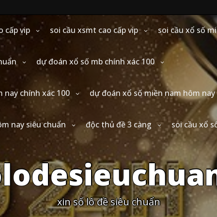
o cấp vip
soi cầu xsmt cao cấp vip
soi cầu xổ số m
huẩn
dự đoán xổ số mb chính xác 100
 nay chính xác 100
dự đoán xổ số miền nam hôm nay 
ôm nay siêu chuẩn
độc thủ đề 3 càng
soi cầu xổ 
olodesieuchua
xin số lô đề siêu chuẩn