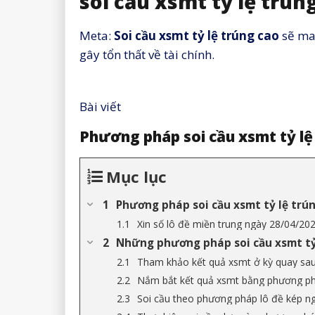
soi cầu xsmt tỷ lệ trú
Meta:
Soi cầu xsmt tỷ lệ trúng cao
sẽ man
gây tổn thất về tài chính.
Bài viết
Phương pháp soi cầu xsmt tỷ lệ
Mục lục
Phương pháp soi cầu xsmt tỷ lệ trú
Xin số lô đề miền trung ngày 28/04/20
Những phương pháp soi cầu xsmt tỷ 
Tham khảo kết quả xsmt ở kỳ quay sau
Nắm bắt kết quả xsmt bằng phương ph
Soi cầu theo phương pháp lô đề kép n