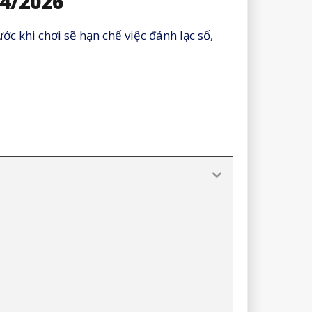
04/2026
c khi chơi sẽ hạn chế việc đánh lạc số,