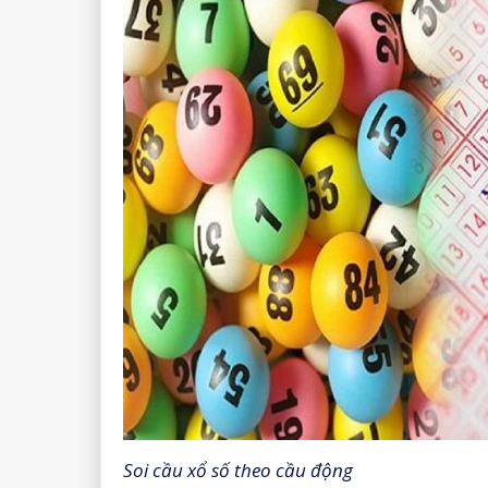
Soi cầu xổ số theo cầu động