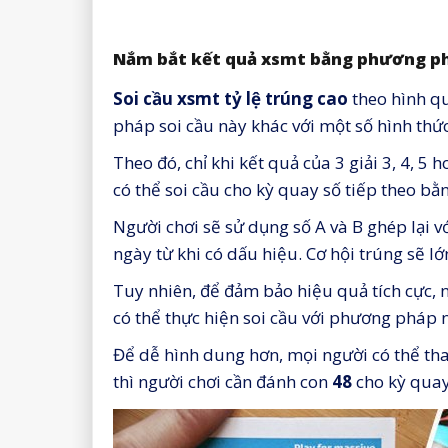
Nắm bắt kết quả xsmt bằng phương phá
Soi cầu xsmt tỷ lệ trúng cao
theo hình qu
pháp soi cầu này khác với một số hình thức
Theo đó, chỉ khi kết quả của 3 giải 3, 4, 5
có thể soi cầu cho kỳ quay số tiếp theo b
Người chơi sẽ sử dụng số A và B ghép lại 
ngày từ khi có dấu hiệu. Cơ hội trúng sẽ l
Tuy nhiên, để đảm bảo hiệu quả tích cực, n
có thể thực hiện soi cầu với phương pháp n
Để dễ hình dung hơn, mọi người có thể tha
thì người chơi cần đánh con
48
cho kỳ quay