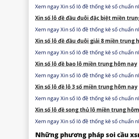
Xem ngay Xin số lô đề thống kê số chuẩn
Xin số lô đề đầu đuôi đặc biệt miền tr
Xem ngay Xin số lô đề thống kê số chuẩn
Xin số lô đề đầu đuôi giải 8 miền trung
Xem ngay Xin số lô đề thống kê số chuẩn
Xin số lô đề bao lô miền trung hôm nay
Xem ngay Xin số lô đề thống kê số chuẩn
Xin số lô đề lô 3 số miền trung hôm nay
Xem ngay Xin số lô đề thống kê số chuẩn
Xin số lô đề song thủ lô miền trung hô
Xem ngay Xin số lô đề thống kê số chuẩn
Những phương pháp soi cầu xsmt