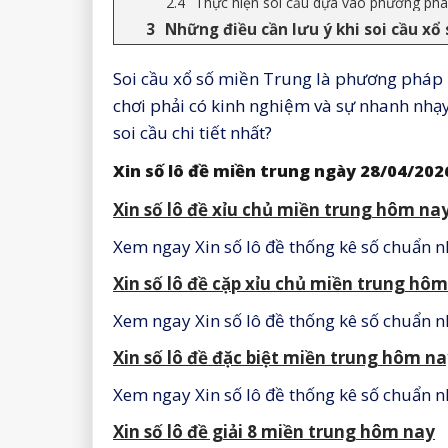
Thực hiện soi cầu dựa vào phương phá
Những điều cần lưu ý khi soi cầu xổ
Soi cầu xổ số miền Trung là phương pháp nâ
chơi phải có kinh nghiệm và sự nhanh nh
soi cầu chi tiết nhất?
Xin số lô đề miền trung ngày 28/04/202
Xin số lô đề xỉu chủ miền trung hôm na
Xem ngay Xin số lô đề thống kê số chuẩn
Xin số lô đề cặp xỉu chủ miền trung hô
Xem ngay Xin số lô đề thống kê số chuẩn
Xin số lô đề đặc biệt miền trung hôm n
Xem ngay Xin số lô đề thống kê số chuẩn
Xin số lô đề giải 8 miền trung hôm nay