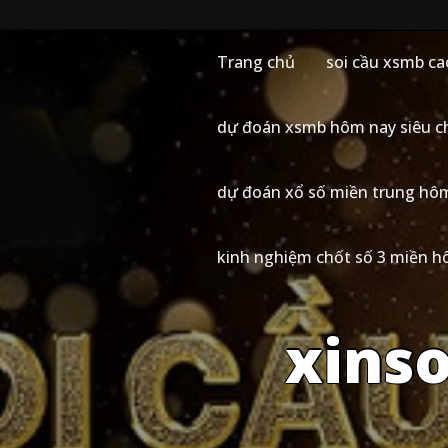
Skip
to
content
Trang chủ
soi cầu xsmb ca
dự đoán xsmb hôm nay siêu c
dự đoán xổ số miền trung hôm
kinh nghiệm chốt số 3 miền h
xins