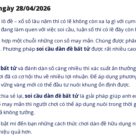
 ngày 28/04/2026
lô đề – xổ số lâu năm thì có lẽ không còn xa lạ gì với cụ
đang làm quen với việc soi cầu, luận số thì có lẽ đây còn 
tổ hợp một chuỗi những con số may mắn. Chúng được phân 
đề. Phương pháp
soi cầu dàn đề bất tử
được rất nhiều cao
 bất tử
và đánh dàn số càng nhiều thì xác suất ăn thưởng
hơi đã có cơ hội thu về nhiều lợi nhuận. Để áp dụng phư
 vững vàng mới có thể đầu tư nuôi khung ổn định được.
hia sẻ lại,
soi cầu dàn đề bất tử
là giải pháp giúp anh e
 may mắn thì người chơi có thể áp dụng nuôi trong thời g
ả không tưởng.
sẽ bật mí đến bạn những cách thức chơi dàn đề hữu dụng 
hiệu quả hơn.