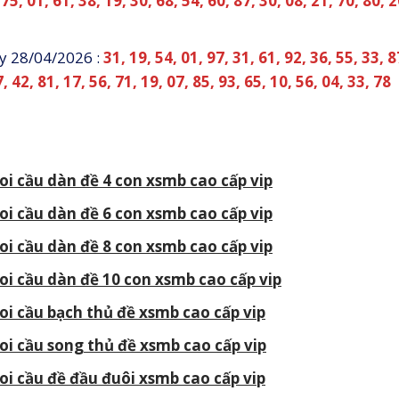
6
75, 01, 61, 38, 19, 30, 68, 54, 60, 87, 30, 08, 21, 70, 80, 2
y 28/04/2026 :
31, 19, 54, 01, 97, 31, 61, 92, 36, 55, 33, 8
7, 42, 81, 17, 56, 71, 19, 07, 85, 93, 65, 10, 56, 04, 33, 78
oi cầu dàn đề 4 con xsmb cao cấp vip
oi cầu dàn đề 6 con xsmb cao cấp vip
oi cầu dàn đề 8 con xsmb cao cấp vip
oi cầu dàn đề 10 con xsmb cao cấp vip
oi cầu bạch thủ đề xsmb cao cấp vip
oi cầu song thủ đề xsmb cao cấp vip
oi cầu đề đầu đuôi xsmb cao cấp vip