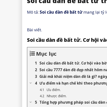
soi cầu dàn đề bất tử 
Mô tả:
Soi cầu dàn đề bất tử
mang lại tỷ 
Bài viết.
Soi cầu dàn đề bất tử. Cơ hội v
Mục lục
Soi cầu dàn đề bất tử. Cơ hội vào b
Soi cầu 7777 dàn đề đẹp nhất hôm n
Giải mã khái niệm dàn đề là gì? ngà
Ưu điểm và hạn chế khi theo phương
Ưu điểm.
Nhược điểm.
Tổng hợp phương pháp soi cầu dàn 