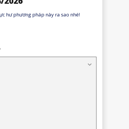
4/2026
thực hư phương pháp này ra sao nhé!
6