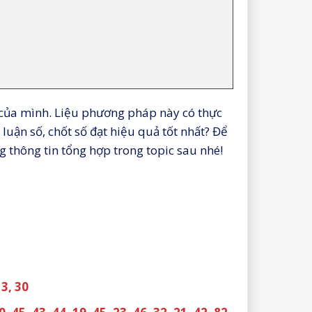
 của mình. Liệu phương pháp này có thực
uận số, chốt số đạt hiệu quả tốt nhất? Để
 thông tin tổng hợp trong topic sau nhé!
13, 30