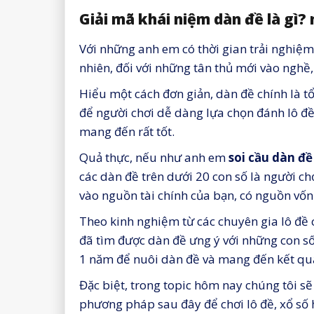
Giải mã khái niệm dàn đề là gì?
Với những anh em có thời gian trải nghiệm 
nhiên, đối với những tân thủ mới vào nghề, 
Hiểu một cách đơn giản, dàn đề chính là 
để người chơi dễ dàng lựa chọn đánh lô 
mang đến rất tốt.
Quả thực, nếu như anh em
soi cầu dàn đề
các dàn đề trên dưới 20 con số là người c
vào nguồn tài chính của bạn, có nguồn vốn
Theo kinh nghiệm từ các chuyên gia lô đề c
đã tìm được dàn đề ưng ý với những con số
1 năm để nuôi dàn đề và mang đến kết qu
Đặc biệt, trong topic hôm nay chúng tôi 
phương pháp sau đây để chơi lô đề, xổ số 