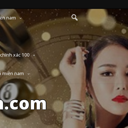
iền nam
chính xác 100
số miền nam
n.com