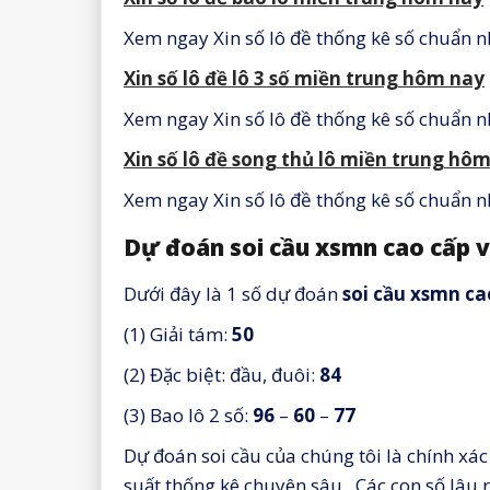
Xem ngay Xin số lô đề thống kê số chuẩn
Xin số lô đề lô 3 số miền trung hôm nay
Xem ngay Xin số lô đề thống kê số chuẩn
Xin số lô đề song thủ lô miền trung hô
Xem ngay Xin số lô đề thống kê số chuẩn
Dự đoán soi cầu xsmn cao cấp 
Dưới đây là 1 số dự đoán
soi cầu xsmn ca
(1) Giải tám:
50
(2) Đặc biệt: đầu, đuôi:
84
(3) Bao lô 2 số:
96
–
60
–
77
Dự đoán soi cầu của chúng tôi là chính xá
suất thống kê chuyên sâu . Các con số lâu