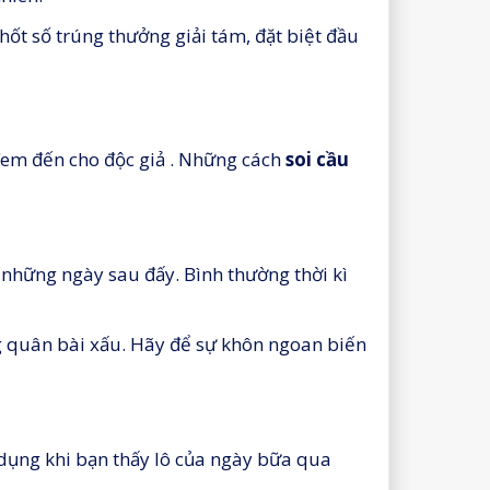
t số trúng thưởng giải tám, đặt biệt đầu
đem đến cho độc giả . Những cách
soi cầu
o những ngày sau đấy. Bình thường thời kì
g quân bài xấu. Hãy để sự khôn ngoan biến
 dụng khi bạn thấy lô của ngày bữa qua