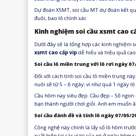
Dự đoán XSMT, soi cầu MT dự đoán kết quả
đuôi, bao lô chính xác
Kinh nghiệm soi cầu xsmt cao c
Dưới đây sẽ là tổng hợp các kinh nghiệm 
xsmt cao cấp vip
dễ hiểu và hiệu quả cao 
Soi cầu lô miền trung với lô rơi ngày 0
Đối với cách tính soi cầu lô miền trung nà
nuôi sẽ từ 5 – 6 ngày; ví như quá 1 ngày lô
Cầu hôm nay siêu đẹp. Cầu đẹp – Số ngon 
bạn thành người chơi giỏi. Anh em muốn ăn 
Soi cầu đánh đề và tính lô ngày 07/05/2
Công nghệ này chính là lấy số lô hôm trướ
xuất hiện tại các vị trí của nó ở ngày hôm 