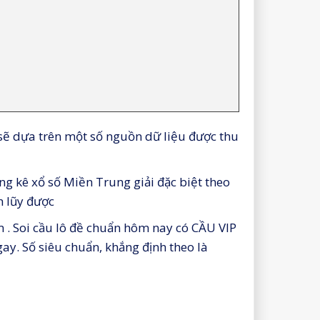
sẽ dựa trên một số nguồn dữ liệu được thu
ng kê xổ số Miền Trung giải đặc biệt theo
h lũy được
 . Soi cầu lô đề chuẩn hôm nay có CẦU VIP
ay. Số siêu chuẩn, khắng định theo là