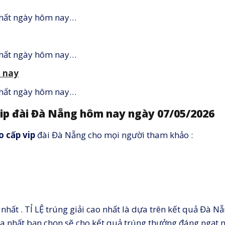
 nhất ngày hôm nay…
 nhất ngày hôm nay…
m nay
 nhất ngày hôm nay…
vip đài Đà Nẵng hôm nay ngày 07/05/2026
o cấp vip
đài Đà Nẵng cho mọi người tham khảo :
c nhất . TỈ LỆ trúng giải cao nhất là dựa trên kết quả Đ
 ra nhất bạn chọn sẽ cho kết quả trúng thưởng đáng ngạt n