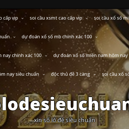
o cấp vip
soi cầu xsmt cao cấp vip
soi cầu xổ số m
huẩn
dự đoán xổ số mb chính xác 100
 nay chính xác 100
dự đoán xổ số miền nam hôm nay 
ôm nay siêu chuẩn
độc thủ đề 3 càng
soi cầu xổ 
olodesieuchua
xin số lô đề siêu chuẩn