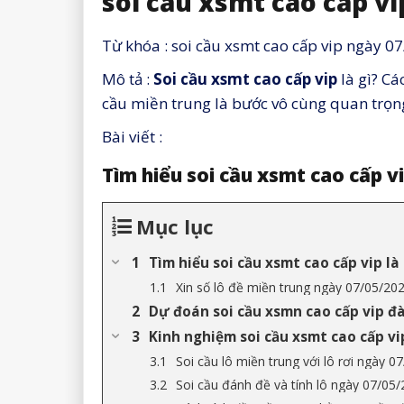
soi cầu xsmt cao cấp v
Từ khóa : soi cầu xsmt cao cấp vip ngày 0
Mô tả :
Soi cầu xsmt cao cấp vip
là gì? Cá
cầu miền trung là bước vô cùng quan trọng
Bài viết :
Tìm hiểu soi cầu xsmt cao cấp vi
Mục lục
Tìm hiểu soi cầu xsmt cao cấp vip là
Xin số lô đề miền trung ngày 07/05/20
Dự đoán soi cầu xsmn cao cấp vip đ
Kinh nghiệm soi cầu xsmt cao cấp v
Soi cầu lô miền trung với lô rơi ngày 0
Soi cầu đánh đề và tính lô ngày 07/05