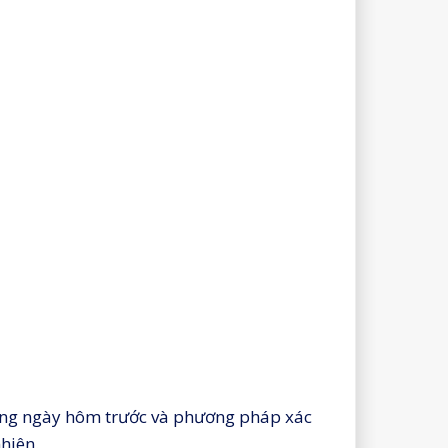
à Nẵng ngày hôm trước và phương pháp xác
hiên.