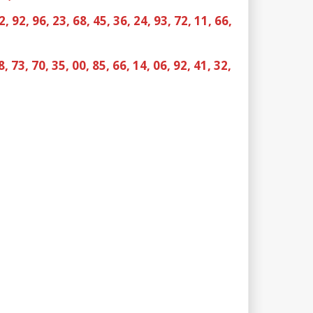
2, 92, 96, 23, 68, 45, 36, 24, 93, 72, 11, 66,
8, 73, 70, 35, 00, 85, 66, 14, 06, 92, 41, 32,