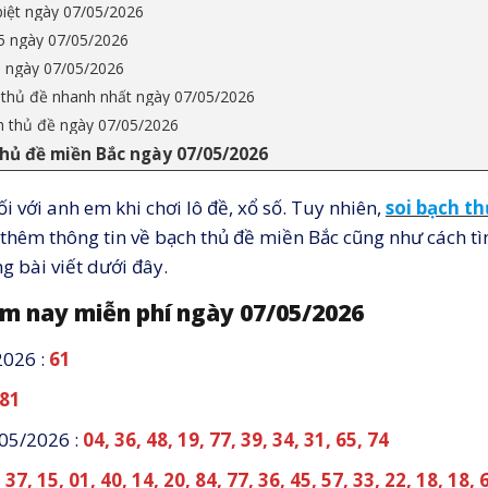
biệt ngày 07/05/2026
 5 ngày 07/05/2026
ín ngày 07/05/2026
 thủ đề nhanh nhất ngày 07/05/2026
h thủ đề ngày 07/05/2026
 thủ đề miền Bắc ngày 07/05/2026
i với anh em khi chơi lô đề, xổ số. Tuy nhiên,
soi bạch t
t thêm thông tin về bạch thủ đề miền Bắc cũng như cách t
g bài viết dưới đây.
ôm nay miễn phí ngày 07/05/2026
2026 :
61
 81
/05/2026 :
04, 36, 48, 19, 77, 39, 34, 31, 65, 74
 37, 15, 01, 40, 14, 20, 84, 77, 36, 45, 57, 33, 22, 18, 18, 