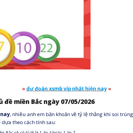
»
dự đoán xsmb víp nhất hiện nay
«
hủ đề miền Bắc ngày 07/05/2026
 nay
, nhiều anh em băn khoăn về tỷ lệ thắng khi soi tr
ể dựa theo cách tính sau:
n Bắc sẽ có tỷ lệ là 1 ăn 4 hoặc 1 ăn 7.