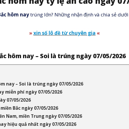
ắc hôm nay tỷ lệ ăn cao ngày 07
 Bắc hôm nay
trúng lớn? Những nhận định và chia sẻ dướ
»
xin số lô đề từ chuyên gia
«
ắc hôm nay – Soi là trúng ngày 07/05/2026
m nay – Soi là trúng ngày 07/05/2026
ay miễn phí ngày 07/05/2026
gày 07/05/2026
ề miền Bắc ngày 07/05/2026
iền Nam, miền Trung ngày 07/05/2026
nay hiệu quả nhất ngày 07/05/2026