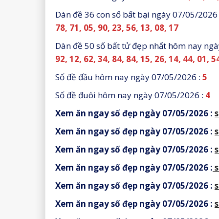
Dàn đề 36 con số bất bại ngày 07/05/202
78, 71, 05, 90, 23, 56, 13, 08, 17
Dàn đề 50 số bất tử đẹp nhất hôm nay ngà
92, 12, 62, 34, 84, 84, 15, 26, 14, 44, 01, 5
Số đề đầu hôm nay ngày 07/05/2026 :
5
Số đề đuôi hôm nay ngày 07/05/2026 :
4
Xem ăn ngay số đẹp ngày 07/05/2026 :
s
Xem ăn ngay số đẹp ngày 07/05/2026 :
s
Xem ăn ngay số đẹp ngày 07/05/2026 :
s
Xem ăn ngay số đẹp ngày 07/05/2026 :
s
Xem ăn ngay số đẹp ngày 07/05/2026 :
s
Xem ăn ngay số đẹp ngày 07/05/2026 :
s