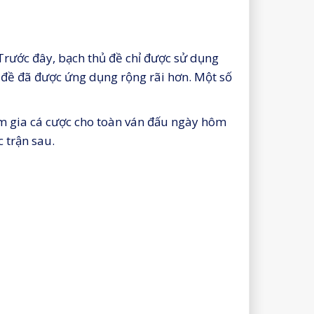
Trước đây, bạch thủ đề chỉ được sử dụng
hủ đề đã được ứng dụng rộng rãi hơn. Một số
am gia cá cược cho toàn ván đấu ngày hôm
 trận sau.