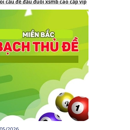
oi cầu đề đầu đuôi xsmb cao cấp vip
/05/2026