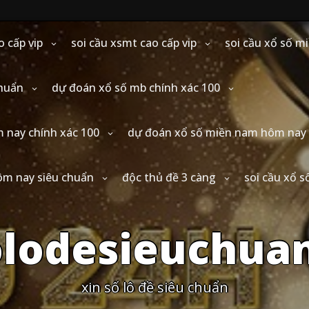
o cấp vip
soi cầu xsmt cao cấp vip
soi cầu xổ số m
huẩn
dự đoán xổ số mb chính xác 100
 nay chính xác 100
dự đoán xổ số miền nam hôm nay 
ôm nay siêu chuẩn
độc thủ đề 3 càng
soi cầu xổ 
olodesieuchua
xin số lô đề siêu chuẩn