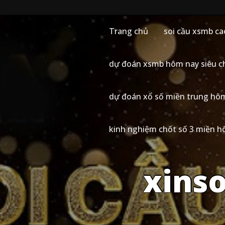
Skip
to
content
Trang chủ
soi cầu xsmb ca
dự đoán xsmb hôm nay siêu c
dự đoán xổ số miền trung hôm
kinh nghiệm chốt số 3 miền h
xins