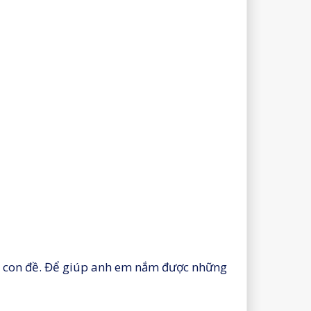
úng con đề. Để giúp anh em nắm được những