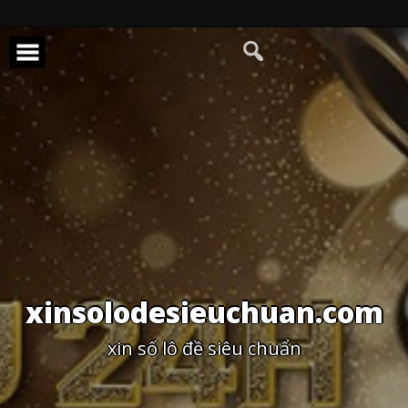
Skip
to
content
xinsolodesieuchuan.com
xin số lô đề siêu chuẩn