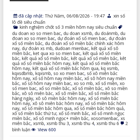
đã câp nhật:
Thứ Năm, 06/08/2026 - 19:47
xin số
lô đề siêu chuẩn
kinh nghiệm chốt số 3 miền hôm nay siêu chuẩn
du doan xo so mien bac
,
du doan xsmb
,
du doánmb
,
du
đoan xo so mien bac
,
dự đoán xổ số mien bac
,
dự đoán
xổ số miền bắc
,
du đoán xổ số miền bắc chính xác hôm
nay
,
dự đoán xs mb
,
dudoan mienbac
,
kết quả xổ sô
miền bắc
,
ket qua xo so mien bac
,
kết quả xổ số miền
băc
,
kết quả xổ số miền bắc
,
kết quả xổ số miên bắc
,
kêt
quả xổ số miền bắc hôm nay
,
kết quả xổ số miên bắc
hôm nay
,
kết quả xổ số miền bắc hôm qua
,
kq xsmb
,
kqxsdbmb
,
kqxsmb
,
so xo mien bac
,
sổ xô miên bắc
hôm nay
,
xổ số hôm nay miền bắc
,
xổ sô hôm nay miền
bắc
,
xổ số hôm nay miền bac
,
xo so mb
,
xổ số miền
,
xo
số mien bac
,
xổ so miền bắc
,
xổ số miền bắc
,
xô so miền
bắc
,
xô sô miên băc
,
xổ sô miền bắc
,
xổ số miền bắc
hàng ngày
,
xô sô miền bắc hôm nay
,
xổ số miên bắc
hôm nay
,
xô sô miên băc hôm nay
,
xổ số miền bắc hôm
nay
,
xổ số miền bắc hôm qua
,
xổ số miền bắc hôm quả
,
xổ số miền bắc thứ tư
,
xổ số minh bắc
,
xổ số minh ngọc
miền bắc
,
xổ số minh ngọc+ miền bắc
,
xosomienbac
,
xs
miên bắc
,
xsmb
,
xsmb thu 3
,
xsmb thu 4
,
xsmb thu 6
2
ở
bình luận
View 600
dự
đoán