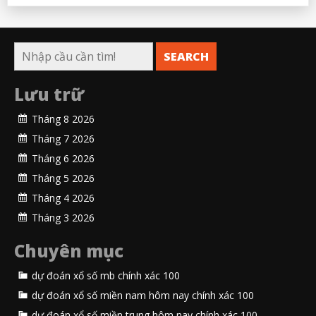
xổ
số
miền
bắc
6-
SEARCH
7-
8
đập
Lưu trữ
tan
chủ
Tháng 8 2026
lô
Tháng 7 2026
Tháng 6 2026
Tháng 5 2026
Tháng 4 2026
Tháng 3 2026
Chuyên mục
dự đoán xổ số mb chính xác 100
dự đoán xổ số miền nam hôm nay chính xác 100
dự đoán xổ số miền trung hôm nay chính xác 100