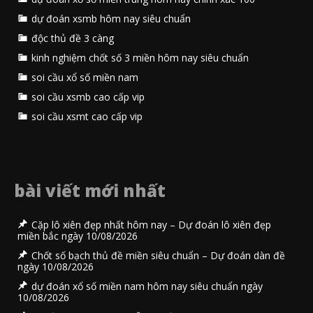
dự đoán xsmb hôm nay siêu chuẩn
độc thủ đề 3 càng
kinh nghiệm chốt số 3 miền hôm nay siêu chuẩn
soi cầu xổ số miền nam
soi cầu xsmb cao cấp vip
soi cầu xsmt cao cấp vip
bài viết mới nhất
Cặp lô xiên đẹp nhất hôm nay – Dự đoán lô xiên đẹp
miền bắc ngày 10/08/2026
Chốt số bạch thủ đề miền siêu chuẩn – Dự đoán dàn đề
ngày 10/08/2026
dự đoán xổ số miền nam hôm nay siêu chuẩn ngày
10/08/2026