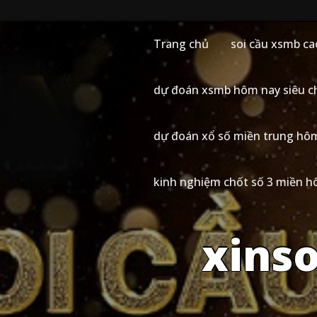
Skip
to
content
Trang chủ
soi cầu xsmb ca
dự đoán xsmb hôm nay siêu c
dự đoán xổ số miền trung hôm
kinh nghiệm chốt số 3 miền h
xins