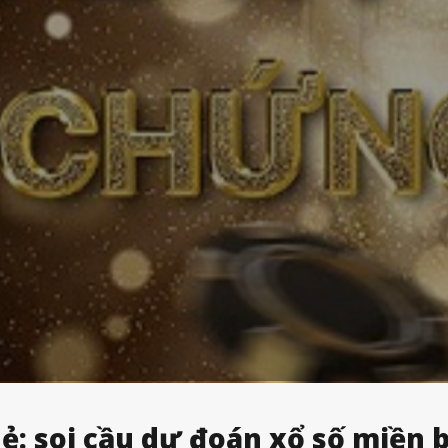
ẻ:
soi cầu dự đoán xổ số miền 