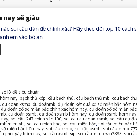
m nay sẽ giàu
 nào soi cầu dàn đề chính xác? Hãy theo dõi top 10 cách 
 anh em vào bờ an
n số lô đề siêu chuẩn
p hôm nay
,
bạch thủ kép
,
cầu bạch thủ
,
câu bạch thủ mb
,
cau bach th
,
du doan xsmb
,
du doánmb
,
dự đoán kết quả xổ số miền bắc hôm n
,
dự đoán xổ số miền bắc chính xác hôm nay
,
du đoán xổ số miền bắc
 mb
,
du đoán xsmb
,
dự đoán xsmb hôm nay
,
dự đoán xsmb hom nay
 nay
,
soi cầu 247 chính xác 100
,
soi cau du doan xsmb
,
soi cầu dự đ
 mb mien phi
,
soi cau mien bac
,
soi cau miền bắc
,
soi cầu miền bắc 
ổ số miền bắc hôm nay
,
soi câu xsmb
,
soi cầu xsmb
,
soi cầu xsmb 77
ễn phí ngày hôm nay
,
soi cầu xsmb vip
,
soi cầu xsmb win2888
,
soi c