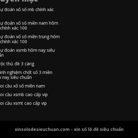
ự đoán xổ số mb chính xác
dự đoán xổ số miền nam hôm
chính xác 100
dự đoán xổ số miền trung hôm
chính xác 100
dự đoán xsmb hôm nay siêu
ẩn
ộc thủ đề 3 càng
inh nghiệm chốt số 3 miền
 nay siêu chuẩn
oi cầu xổ số miền nam
oi cầu xsmb cao cấp vip
oi cầu xsmt cao cấp vip
xinsolodesieuchuan.com - xin số lô đề siêu chuẩn