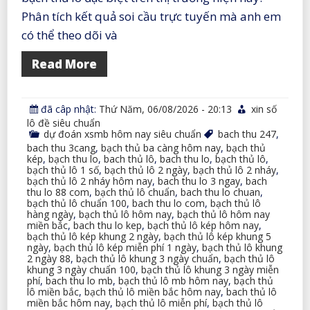
Phân tích kết quả soi cầu trực tuyến mà anh em
có thể theo dõi và
Read More
đã câp nhật:
Thứ Năm, 06/08/2026 - 20:13
xin số
lô đề siêu chuẩn
dự đoán xsmb hôm nay siêu chuẩn
bach thu 247
,
bach thu 3cang
,
bạch thủ ba càng hôm nay
,
bạch thủ
kép
,
bạch thu lo
,
bach thủ lô
,
bach thu lo
,
bạch thủ lô
,
bạch thủ lô 1 số
,
bạch thủ lô 2 ngày
,
bạch thủ lô 2 nháy
,
bạch thủ lô 2 nháy hôm nay
,
bach thu lo 3 ngay
,
bach
thu lo 88 com
,
bạch thủ lô chuẩn
,
bach thu lo chuan
,
bạch thủ lô chuẩn 100
,
bach thu lo com
,
bạch thủ lô
hàng ngày
,
bạch thủ lô hôm nay
,
bạch thủ lô hôm nay
miền bắc
,
bach thu lo kep
,
bạch thủ lô kép hôm nay
,
bạch thủ lô kép khung 2 ngày
,
bạch thủ lô kép khung 5
ngày
,
bạch thủ lô kép miễn phí 1 ngày
,
bạch thủ lô khung
2 ngày 88
,
bạch thủ lô khung 3 ngày chuẩn
,
bạch thủ lô
khung 3 ngày chuẩn 100
,
bạch thủ lô khung 3 ngày miễn
phí
,
bach thu lo mb
,
bạch thủ lô mb hôm nay
,
bạch thủ
lô miền bắc
,
bạch thủ lô miền bắc hôm nay
,
bach thủ lô
miền bắc hôm nay
,
bạch thủ lô miễn phí
,
bạch thủ lô