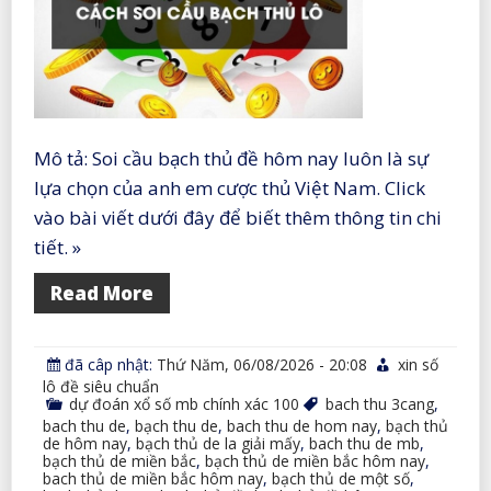
Mô tả: Soi cầu bạch thủ đề hôm nay luôn là sự
lựa chọn của anh em cược thủ Việt Nam. Click
vào bài viết dưới đây để biết thêm thông tin chi
tiết. »
Read More
đã câp nhật:
Thứ Năm, 06/08/2026 - 20:08
xin số
lô đề siêu chuẩn
dự đoán xổ số mb chính xác 100
bach thu 3cang
,
bach thu de
,
bạch thu de
,
bach thu de hom nay
,
bạch thủ
de hôm nay
,
bạch thủ de la giải mấy
,
bach thu de mb
,
bạch thủ de miền bắc
,
bạch thủ de miền bắc hôm nay
,
bach thủ de miền bắc hôm nay
,
bạch thủ de một số
,