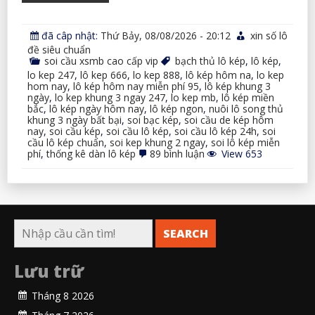
đã câp nhật:
Thứ Bảy, 08/08/2026 - 20:12
xin số lô
đề siêu chuẩn
soi cầu xsmb cao cấp vip
bạch thủ lô kép
,
lô kép
,
lo kep 247
,
lô kep 666
,
lo kep 888
,
lô kép hôm na
,
lo kep
hom nay
,
lô kép hôm nay miễn phí 95
,
lô kép khung 3
ngày
,
lo kep khung 3 ngay 247
,
lo kep mb
,
lô kép miền
bắc
,
lô kép ngày hôm nay
,
lô kép ngon
,
nuôi lô song thủ
khung 3 ngày bất bại
,
soi bạc kép
,
soi cầu de kép hôm
nay
,
soi cầu kép
,
soi cầu lô kép
,
soi cầu lô kép 24h
,
soi
cầu lô kép chuẩn
,
soi kep khung 2 ngay
,
soi lô kép miễn
ở
phí
,
thống kê dàn lô kép
89 bình luận
View 653
soi
cầu
song
thủ
lô
kép
xsmb
SEARCH
cao
cấp
vip
Lưu trữ
Tháng 8 2026