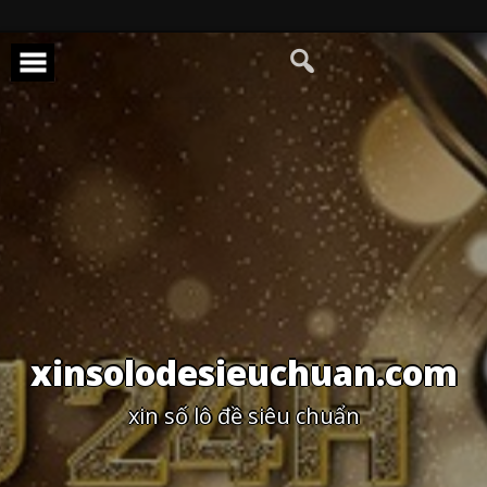
Skip
to
content
xinsolodesieuchuan.com
xin số lô đề siêu chuẩn