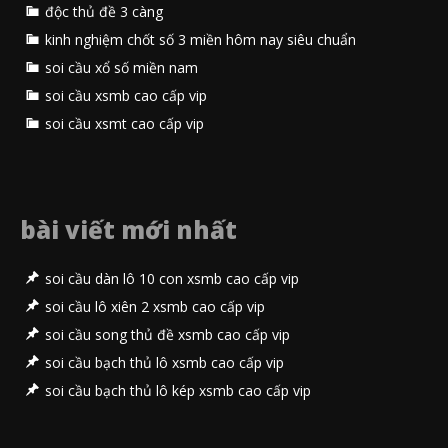
độc thủ đề 3 càng
kinh nghiệm chốt số 3 miền hôm nay siêu chuẩn
soi cầu xổ số miền nam
soi cầu xsmb cao cấp vip
soi cầu xsmt cao cấp vip
bài viết mới nhất
soi cầu dàn lô 10 con xsmb cao cấp vip
soi cầu lô xiên 2 xsmb cao cấp vip
soi cầu song thủ đề xsmb cao cấp vip
soi cầu bạch thủ lô xsmb cao cấp vip
soi cầu bạch thủ lô kép xsmb cao cấp vip