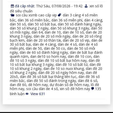
đã câp nhật:
Thứ Sáu, 07/08/2026 - 19:42
xin số lô
đề siêu chuẩn
soi cầu xsmb cao cấp vip
dàn 3 càng 4 số miền
bắc
,
dàn 36 số miền bắc
,
dàn 36 số miễn phí
,
dàn 4 càng
,
dàn 50 số
,
dàn 50 số bất bại
,
dàn 50 số đánh hàng ngày
,
dàn 50 số khung 2 ngày
,
dàn 50 số khung 3 ngày
,
dàn 50
số mỗi ngày
,
dàn 64
,
dan de 10
,
dàn de 10 số
,
dan de 20
khung 3 ngay
,
dàn de 20 số mỗi ngày
,
dàn de 20 số rồng
bạch kim
,
dàn de 20 số thần tài
,
dàn de 20 số vip
,
dàn de
30 số bất bại
,
dàn de 4 càng
,
dàn de 4 số
,
dàn de 4 số
miễn phí
,
dàn de 50
,
dàn de 50 co
,
dàn de 50 số mỗi
ngày
,
dàn de 60 số đánh hằng ngày
,
dàn de bất bại đánh
quanh năm
,
dan de10 so hom nay
,
dàn đề 10 con
,
dàn
đề 10 số 3 ngày
,
dàn đề 10 số bất bại hôm nay
,
dàn đề
10 số bất bại khung 3 ngày
,
dàn đề 10 số bất tử
,
dàn đề
10 số khung 2 ngày
,
dan đe 10 so nuoi khung
,
dàn đề 20
số khung 2 ngày
,
dàn đề 20 số ngày hôm nay
,
dan đê
20sô
,
dàn đề 36 số bất bại thắng liên tục
,
dàn đề 36 số
miền bắc
,
dàn đề 50 số đánh trong ngày
,
dàn đề 6 số
,
dan đề 60
,
dề hôm nay
,
dự đoán số de hôm nay
,
lô đề
hôm nay
,
soi cầu dàn de 4 số
,
xin sô đê hôm nay
135
ở
bình luận
View 631
soi
cầu
dàn
đề