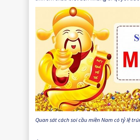
Quan sát cách soi cầu miền Nam có tỷ lệ tr