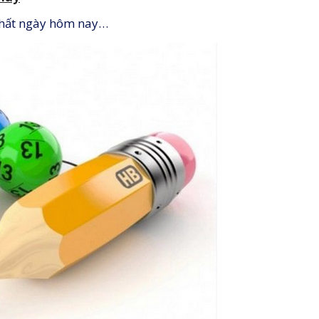
 nhất ngày hôm nay…