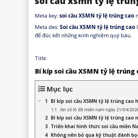
soi cầu xsmn tỷ lệ trú
Meta key:
soi cầu XSMN tỷ lệ trúng cao
n
Meta des:
Soi cầu XSMN tỷ lệ trúng cao
l
để đúc kết những kinh nghiệm quý báu.
Title:
Bí kíp soi cầu XSMN tỷ lệ trúng
Mục lục
Bí kíp soi cầu XSMN tỷ lệ trúng cao
Xin số lô đề miền nam ngày 21/04/202
Bí kíp soi cầu XSMN tỷ lệ trúng cao 
Triển khai hình thức soi cầu miền 
Không nên bỏ qua kỹ thuật đánh bọc