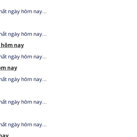
 nhất ngày hôm nay…
 nhất ngày hôm nay…
m hôm nay
 nhất ngày hôm nay…
hôm nay
 nhất ngày hôm nay…
 nhất ngày hôm nay…
 nhất ngày hôm nay…
 nay