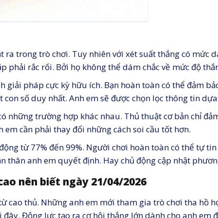
t ra trong trò chơi. Tuy nhiên với xét suất thắng có mức
ặp phải rắc rối. Bởi họ không thể dám chắc về mức độ thắ
h giải pháp cực kỳ hữu ích. Bạn hoàn toàn có thể đảm bảo 
 con số duy nhất. Anh em sẽ được chọn lọc thông tin dựa 
có những trường hợp khác nhau. Thủ thuật cơ bản chỉ đảm
h em cần phải thay đổi những cách soi cầu tốt hơn.
động từ 77% đến 99%. Người chơi hoàn toàn có thể tự tin
ản thân anh em quyết định. Hay chủ động cập nhật phươn
 cao nên biết ngày 21/04/2026
từ cao thủ. Những anh em mới tham gia trò chơi tha hồ họ
 đây. Động lực tạo ra cơ hội thắng lớn dành cho anh em 