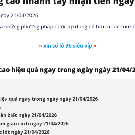
ng cao nhanh tay nhận tiền ngày
gày 21/04/2026
à những phương pháp được áp dụng để tìm ra các con số
»
xin số lô đề siêu víp
«
 cao hiệu quả ngay trong ngày ngày 21/04/
 hiệu quả ngay trong ngày ngày 21/04/2026
6
nên biết ngày 21/04/2026
Nam giãn cách ngày 21/04/2026
 lót ngày 21/04/2026