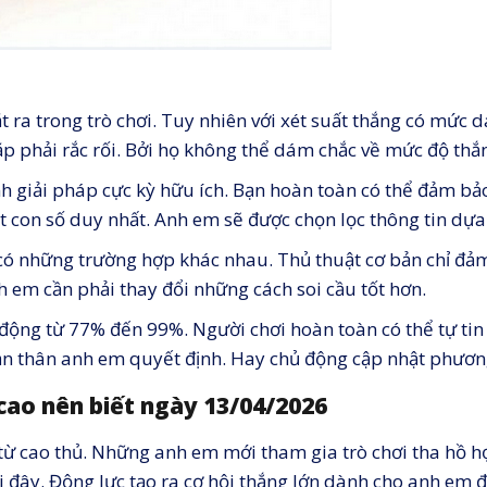
t ra trong trò chơi. Tuy nhiên với xét suất thắng có mức
ặp phải rắc rối. Bởi họ không thể dám chắc về mức độ thắ
h giải pháp cực kỳ hữu ích. Bạn hoàn toàn có thể đảm bảo 
 con số duy nhất. Anh em sẽ được chọn lọc thông tin dựa 
có những trường hợp khác nhau. Thủ thuật cơ bản chỉ đảm
h em cần phải thay đổi những cách soi cầu tốt hơn.
động từ 77% đến 99%. Người chơi hoàn toàn có thể tự tin
ản thân anh em quyết định. Hay chủ động cập nhật phươn
 cao nên biết ngày 13/04/2026
từ cao thủ. Những anh em mới tham gia trò chơi tha hồ họ
 đây. Động lực tạo ra cơ hội thắng lớn dành cho anh em 