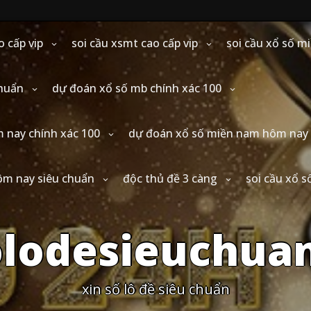
o cấp vip
soi cầu xsmt cao cấp vip
soi cầu xổ số m
huẩn
dự đoán xổ số mb chính xác 100
 nay chính xác 100
dự đoán xổ số miền nam hôm nay 
ôm nay siêu chuẩn
độc thủ đề 3 càng
soi cầu xổ 
olodesieuchua
xin số lô đề siêu chuẩn