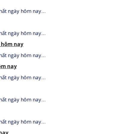
 nhất ngày hôm nay…
 nhất ngày hôm nay…
m hôm nay
 nhất ngày hôm nay…
hôm nay
 nhất ngày hôm nay…
 nhất ngày hôm nay…
 nhất ngày hôm nay…
 nay