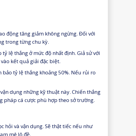
 dao động tăng giảm không ngừng. Đối với
ng trong từng chu kỳ.
tỷ lệ thắng ở mức độ nhất định. Giả sử với
vào kết quả giải đặc biệt.
 bảo tỷ lệ thắng khoảng 50%. Nếu rủi ro
 vận dụng những kỹ thuật này. Chiến thắng
g pháp cá cược phù hợp theo sở trường.
c hỏi và vận dụng. Sẽ thật tiếc nếu như
đam mê lô đề.