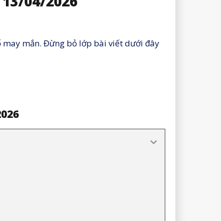
 13/04/2026
 may mắn. Đừng bỏ lớp bài viết dưới đây
2026