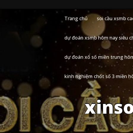
Skip
to
content
Trang chủ
soi cầu xsmb ca
dự đoán xsmb hôm nay siêu c
dự đoán xổ số miền trung hôm
kinh nghiệm chốt số 3 miền h
xins