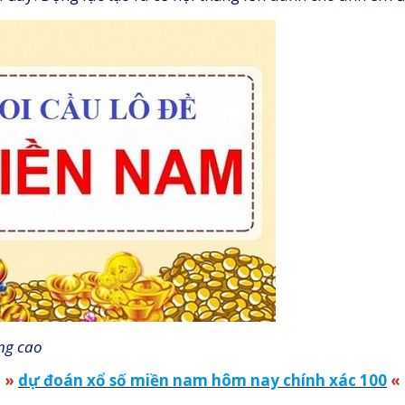
úng cao
»
dự đoán xổ số miền nam hôm nay chính xác 100
«