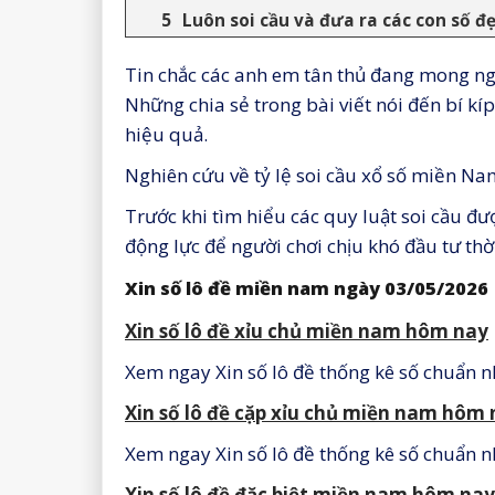
Luôn soi cầu và đưa ra các con số đ
Tin chắc các anh em tân thủ đang mong ngó
Những chia sẻ trong bài viết nói đến bí kí
hiệu quả.
Nghiên cứu về tỷ lệ soi cầu xổ số miền Na
Trước khi tìm hiểu các quy luật soi cầu đượ
động lực để người chơi chịu khó đầu tư thờ
Xin số lô đề miền nam ngày 03/05/2026
Xin số lô đề xỉu chủ miền nam hôm nay
Xem ngay Xin số lô đề thống kê số chuẩn
Xin số lô đề cặp xỉu chủ miền nam hôm
Xem ngay Xin số lô đề thống kê số chuẩn
Xin số lô đề đặc biệt miền nam hôm nay