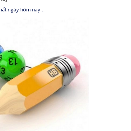
 nhất ngày hôm nay…