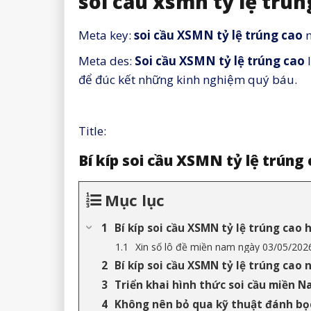
soi cầu xsmn tỷ lệ trú
Meta key:
soi cầu XSMN tỷ lệ trúng cao
n
Meta des:
Soi cầu XSMN tỷ lệ trúng cao
l
để đúc kết những kinh nghiệm quý báu.
Title:
Bí kíp soi cầu XSMN tỷ lệ trúng
Mục lục
Bí kíp soi cầu XSMN tỷ lệ trúng cao
Xin số lô đề miền nam ngày 03/05/202
Bí kíp soi cầu XSMN tỷ lệ trúng cao 
Triển khai hình thức soi cầu miền 
Không nên bỏ qua kỹ thuật đánh bọc