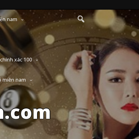
iền nam
chính xác 100
số miền nam
n.com