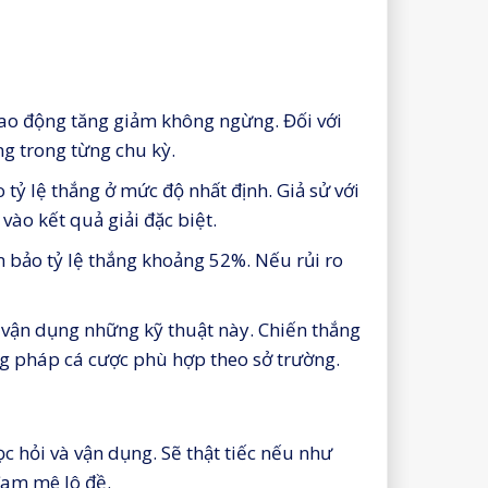
 dao động tăng giảm không ngừng. Đối với
ng trong từng chu kỳ.
tỷ lệ thắng ở mức độ nhất định. Giả sử với
vào kết quả giải đặc biệt.
 bảo tỷ lệ thắng khoảng 52%. Nếu rủi ro
 vận dụng những kỹ thuật này. Chiến thắng
g pháp cá cược phù hợp theo sở trường.
c hỏi và vận dụng. Sẽ thật tiếc nếu như
đam mê lô đề.