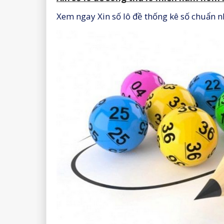
Xem ngay Xin số lô đề thống kê số chuẩn