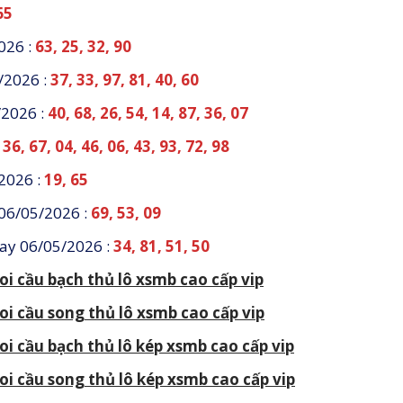
65
026 :
63, 25, 32, 90
/2026 :
37, 33, 97, 81, 40, 60
/2026 :
40, 68, 26, 54, 14, 87, 36, 07
 36, 67, 04, 46, 06, 43, 93, 72, 98
2026 :
19, 65
 06/05/2026 :
69, 53, 09
nay 06/05/2026 :
34, 81, 51, 50
oi cầu bạch thủ lô xsmb cao cấp vip
oi cầu song thủ lô xsmb cao cấp vip
oi cầu bạch thủ lô kép xsmb cao cấp vip
oi cầu song thủ lô kép xsmb cao cấp vip