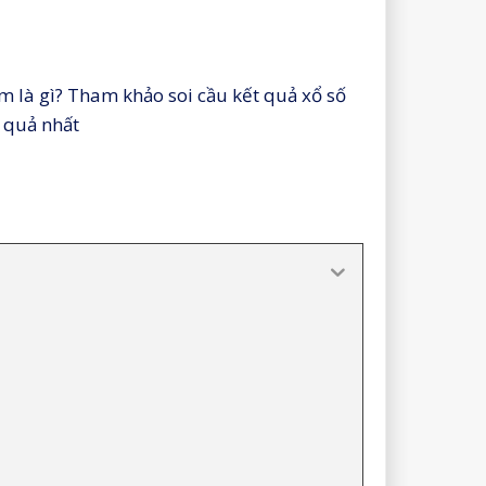
m là gì? Tham khảo soi cầu kết quả xổ số
 quả nhất