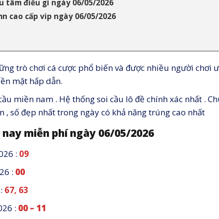
ưu tâm điều gì ngày 06/05/2026
smn cao cấp vip ngày 06/05/2026
ững trò chơi cá cược phổ biến và được nhiều người chơi 
tiền mặt hấp dẫn.
 cầu miền nam . Hệ thống soi cầu lô đề chính xác nhất . C
ớn , số đẹp nhất trong ngày có khả năng trúng cao nhất
m nay miễn phí ngày 06/05/2026
026 :
09
26 :
00
 :
67, 63
026 :
00 – 11