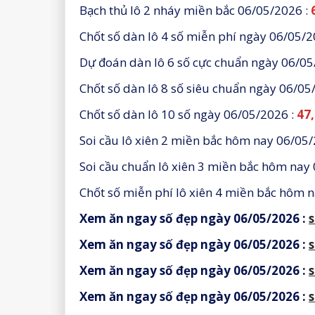
Bạch thủ lô 2 nháy miền bắc 06/05/2026 :
Chốt số dàn lô 4 số miễn phí ngày 06/05/2
Dự đoán dàn lô 6 số cực chuẩn ngày 06/05
Chốt số dàn lô 8 số siêu chuẩn ngày 06/05
Chốt số dàn lô 10 số ngày 06/05/2026 :
47,
Soi cầu lô xiên 2 miền bắc hôm nay 06/05/
Soi cầu chuẩn lô xiên 3 miền bắc hôm nay
Chốt số miễn phí lô xiên 4 miền bắc hôm 
Xem ăn ngay số đẹp ngày 06/05/2026 :
s
Xem ăn ngay số đẹp ngày 06/05/2026 :
s
Xem ăn ngay số đẹp ngày 06/05/2026 :
s
Xem ăn ngay số đẹp ngày 06/05/2026 :
s