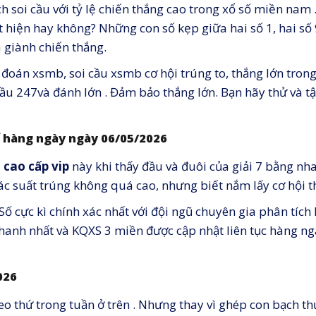
 soi cầu với tỷ lệ chiến thắng cao trong xổ số miền nam 
hiện hay không? Những con số kẹp giữa hai số 1, hai số 9
 giành chiến thắng.
đoán xsmb, soi cầu xsmb cơ hội trúng to, thắng lớn trong 
i cầu 247và đánh lớn . Đảm bảo thắng lớn. Bạn hãy thử và 
ố hàng ngày ngày 06/05/2026
 cao cấp vip
này khi thấy đầu và đuôi của giải 7 bằng nha
ác suất trúng không quá cao, nhưng biết nắm lấy cơ hội t
ố cực kì chính xác nhất với đội ngũ chuyên gia phân tích 
anh nhất và KQXS 3 miền được cập nhật liên tục hàng ngày
026
 thứ trong tuần ở trên . Nhưng thay vì ghép con bạch thủ 