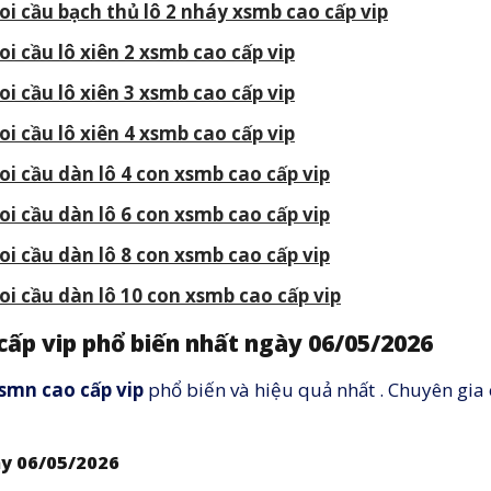
oi cầu bạch thủ lô 2 nháy xsmb cao cấp vip
oi cầu lô xiên 2 xsmb cao cấp vip
oi cầu lô xiên 3 xsmb cao cấp vip
oi cầu lô xiên 4 xsmb cao cấp vip
oi cầu dàn lô 4 con xsmb cao cấp vip
oi cầu dàn lô 6 con xsmb cao cấp vip
oi cầu dàn lô 8 con xsmb cao cấp vip
oi cầu dàn lô 10 con xsmb cao cấp vip
ấp vip phổ biến nhất ngày 06/05/2026
xsmn cao cấp vip
phổ biến và hiệu quả nhất . Chuyên gia 
ày 06/05/2026