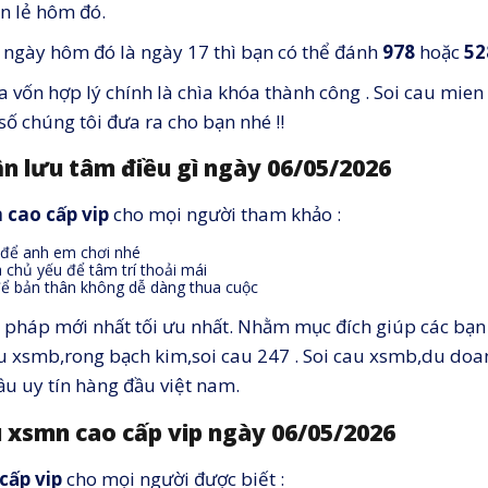
ẵn lẻ hôm đó.
 ngày hôm đó là ngày 17 thì bạn có thể đánh
978
hoặc
52
ia vốn hợp lý chính là chìa khóa thành công . Soi cau mien 
số chúng tôi đưa ra cho bạn nhé !!
ần lưu tâm điều gì ngày 06/05/2026
 cao cấp vip
cho mọi người tham khảo :
n để anh em chơi nhé
là chủ yếu để tâm trí thoải mái
để bản thân không dễ dàng thua cuộc
háp mới nhất tối ưu nhất. Nhằm mục đích giúp các bạn c
cầu xsmb,rong bạch kim,soi cau 247 . Soi cau xsmb,du d
cầu uy tín hàng đầu việt nam.
ầu xsmn cao cấp vip ngày 06/05/2026
cấp vip
cho mọi người được biết :