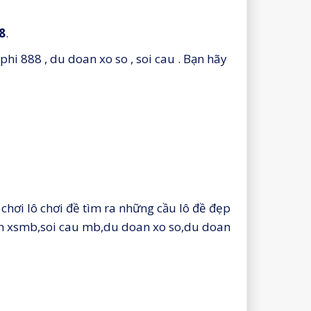
8
.
phi 888 , du doan xo so , soi cau . Bạn hãy
hơi lô chơi đề tìm ra những cầu lô đề đẹp
oan xsmb,soi cau mb,du doan xo so,du doan