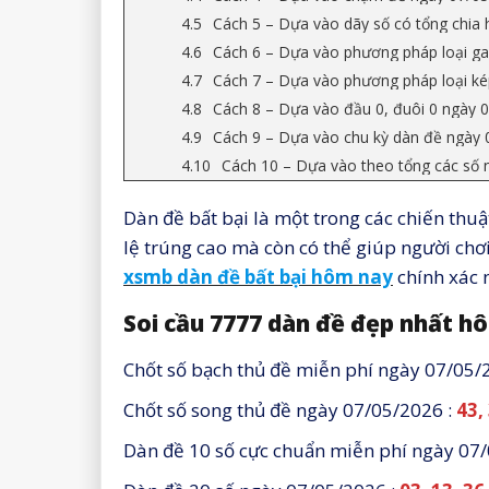
Cách 5 – Dựa vào dãy số có tổng chia 
Cách 6 – Dựa vào phương pháp loại g
Cách 7 – Dựa vào phương pháp loại k
Cách 8 – Dựa vào đầu 0, đuôi 0 ngày 
Cách 9 – Dựa vào chu kỳ dàn đề ngày 
Cách 10 – Dựa vào theo tổng các số 
Dàn đề bất bại là một trong các chiến thu
lệ trúng cao mà còn có thể giúp người ch
xsmb dàn đề bất bại hôm nay
chính xác 
Soi cầu 7777 dàn đề đẹp nhất h
Chốt số bạch thủ đề miễn phí ngày 07/05/
Chốt số song thủ đề ngày 07/05/2026 :
43,
Dàn đề 10 số cực chuẩn miễn phí ngày 07