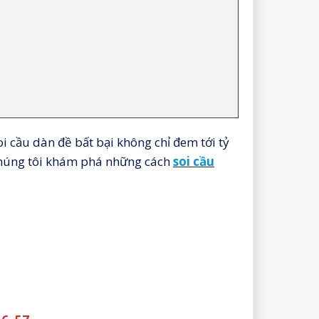
i cầu dàn đề bất bại không chỉ đem tới tỷ
 chúng tôi khám phá những cách
soi cầu