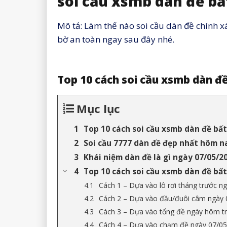
soi cầu xsmb dàn đề bấ
Mô tả: Làm thế nào soi cầu dàn đề chính x
bờ an toàn ngay sau đây nhé.
Top 10 cách soi cầu xsmb dàn đ
Mục lục
Top 10 cách soi cầu xsmb dàn đề bấ
Soi cầu 7777 dàn đề đẹp nhất hôm n
Khái niệm dàn đề là gì ngày 07/05/2
Top 10 cách soi cầu xsmb dàn đề bấ
Cách 1 – Dựa vào lô rơi tháng trước n
Cách 2 – Dựa vào đầu/đuôi câm ngày 
Cách 3 – Dựa vào tổng đề ngày hôm t
Cách 4 – Dựa vào chạm đề ngày 07/0