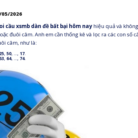
/05/2026
oi cầu xsmb dàn đề bất bại hôm nay
hiệu quả và không
oặc đuôi câm. Anh em cần thống kê và lọc ra các con số c
ôi câm, như là:
25
,
50
, …,
17
.
63
,
64
, …,
74
.