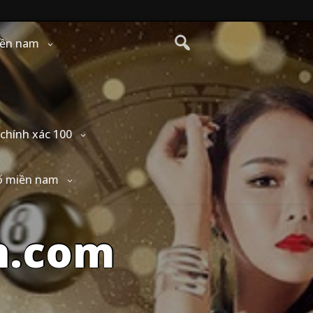
iền nam
chính xác 100
số miền nam
n.com