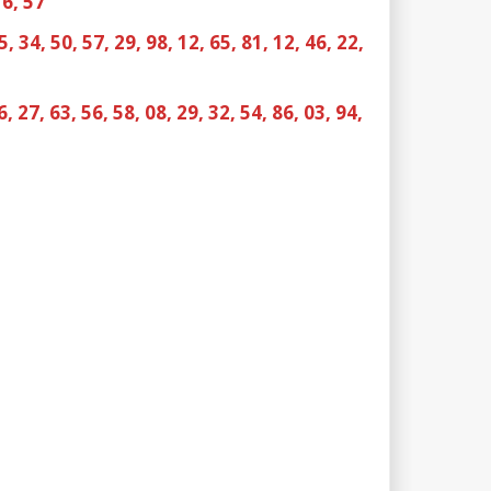
16, 57
5, 34, 50, 57, 29, 98, 12, 65, 81, 12, 46, 22,
6, 27, 63, 56, 58, 08, 29, 32, 54, 86, 03, 94,