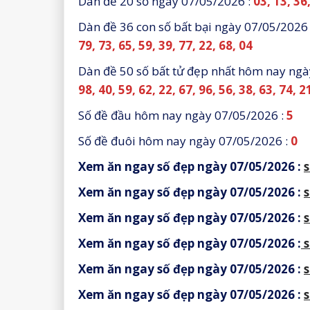
Dàn đề 20 số ngày 07/05/2026 :
03, 13, 36,
Dàn đề 36 con số bất bại ngày 07/05/202
79, 73, 65, 59, 39, 77, 22, 68, 04
Dàn đề 50 số bất tử đẹp nhất hôm nay ngà
98, 40, 59, 62, 22, 67, 96, 56, 38, 63, 74, 2
Số đề đầu hôm nay ngày 07/05/2026 :
5
Số đề đuôi hôm nay ngày 07/05/2026 :
0
Xem ăn ngay số đẹp ngày 07/05/2026 :
s
Xem ăn ngay số đẹp ngày 07/05/2026 :
s
Xem ăn ngay số đẹp ngày 07/05/2026 :
s
Xem ăn ngay số đẹp ngày 07/05/2026 :
s
Xem ăn ngay số đẹp ngày 07/05/2026 :
s
Xem ăn ngay số đẹp ngày 07/05/2026 :
s