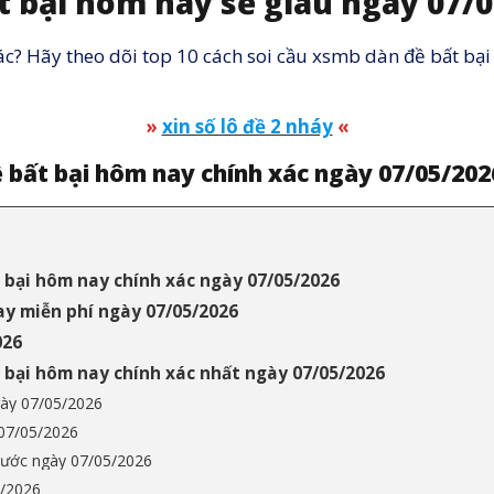
t bại hôm nay sẽ giàu ngày 07/
ác? Hãy theo dõi top 10 cách soi cầu xsmb dàn đề bất bạ
»
xin số lô đề 2 nháy
«
ề bất bại hôm nay chính xác ngày 07/05/202
t bại hôm nay chính xác ngày 07/05/2026
ay miễn phí ngày 07/05/2026
026
t bại hôm nay chính xác nhất ngày 07/05/2026
gày 07/05/2026
07/05/2026
rước ngày 07/05/2026
5/2026