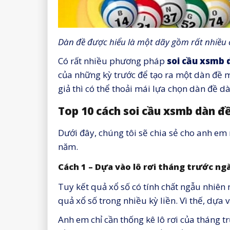
Dàn đề được hiểu là một dãy gồm rất nhiều 
Có rất nhiều phương pháp
soi cầu xsmb 
của những kỳ trước để tạo ra một dàn đề 
giả thì có thể thoải mái lựa chọn dàn đề dà
Top 10 cách soi cầu xsmb dàn đ
Dưới đây, chúng tôi sẽ chia sẻ cho anh em
năm.
Cách 1 – Dựa vào lô rơi tháng trước ng
Tuy kết quả xổ số có tính chất ngẫu nhiên 
quả xổ số trong nhiều kỳ liền. Vì thế, dựa 
Anh em chỉ cần thống kê lô rơi của tháng tr