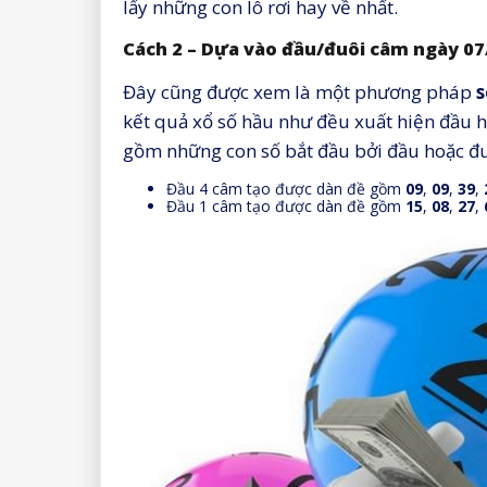
lấy những con lô rơi hay về nhất.
Cách 2 – Dựa vào đầu/đuôi câm ngày 07
Đây cũng được xem là một phương pháp
s
kết quả xổ số hầu như đều xuất hiện đầu h
gồm những con số bắt đầu bởi đầu hoặc đu
Đầu 4 câm tạo được dàn đề gồm
09
,
09
,
39
,
Đầu 1 câm tạo được dàn đề gồm
15
,
08
,
27
,