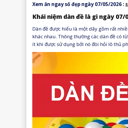
Xem ăn ngay số đẹp ngày 07/05/2026 :
s
Khái niệm dàn đề là gì ngày 07/
Dàn đề được hiểu là một dãy gồm rất nhiề
khác nhau. Thông thường các dàn đề có từ 5
ít khi được sử dụng bởi nó đòi hỏi lô thủ p