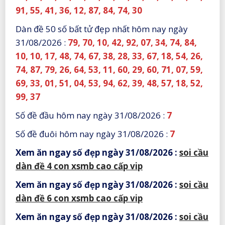
91, 55, 41, 36, 12, 87, 84, 74, 30
Dàn đề 50 số bất tử đẹp nhất hôm nay ngày
31/08/2026 :
79, 70, 10, 42, 92, 07, 34, 74, 84,
10, 10, 17, 48, 74, 67, 38, 28, 33, 67, 18, 54, 26,
74, 87, 79, 26, 64, 53, 11, 60, 29, 60, 71, 07, 59,
69, 33, 01, 51, 04, 53, 94, 62, 39, 48, 57, 18, 52,
99, 37
Số đề đầu hôm nay ngày 31/08/2026 :
7
Số đề đuôi hôm nay ngày 31/08/2026 :
7
Xem ăn ngay số đẹp ngày 31/08/2026 :
soi cầu
dàn đề 4 con xsmb cao cấp vip
Xem ăn ngay số đẹp ngày 31/08/2026 :
soi cầu
dàn đề 6 con xsmb cao cấp vip
Xem ăn ngay số đẹp ngày 31/08/2026 :
soi cầu