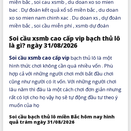
miền bắc , soi cau xsmb , du doan xo so mien
bac . Dự đoán kết quả xổ số miền bắc , du doan
xo so mien nam chinh xac . Du doan xs , dự đoán
miền bắc , soi cầu miễn phí , xsmb dự đoán
Soi cầu xsmb cao cấp vip bạch thủ lô
là gì? ngày 31/08/2026
Soi cầu xsmb cao cấp vip
bạch thủ lô là một
hình thức chơi không cần quá nhiều vốn . Phù
hợp cả với những người chơi mới bắt đầu chơi
cũng như người có ít vốn. Với những người chơi
lâu năm thì đâu là một cách chơi đơn giản nhưng
rất có lợi cho họ vậy họ sẽ tự động đầu tư theo ý
muốn của họ
Soi cầu bạch thủ lô miền Bắc hôm nay hình
quả trám ngày 31/08/2026