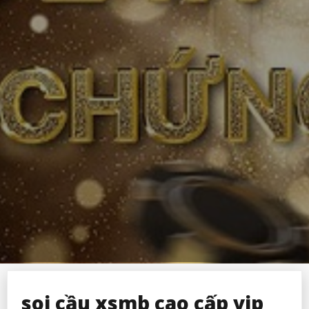
soi cầu xsmb cao cấp vip