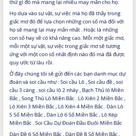
thứ gì đó mà mang lại nhiều may mắn cho họ.
Họ dựa vào sự vật, sự việc mà họ đã thấy trong
giấc mơ đó để lựa chọn những con số mà đối với
họ sẽ mang lại may mắn nhất . Hoặc là những
con số hay về có khả năng cao. Mỗi một giấc mơ,
mỗi một sự vật, sự việc trong giấc mơ sẽ tương
ứng với một con số nhất định nào đó mà đã được
quy ước từ lâu rồi.
Ở đây chúng tôi sẽ gửi đến các bạn danh mục dự
đoán và soi cầu như : Soi cầu Lô , Soi cầu đề , soi
cầu 3 càng . soi cầu lô 2 nháy , Bạch Thủ lô Miền
Bắc , Song Thủ Lô Miền Bắc . Lô Xiên 2 Miền Bắc ,
Lô Xiên 3 Miền Bắc , Lô Xiên 4 Miền Bắc . Dàn Lô
5 Số Miền Bắc , Dàn Lô 6 Số Miền Bắc , Lô Kép
Miền Bắc . Soi Cầu Dự Đoán Đầu Đuôi Miền Bắc
Dàn Đề 6 Số Miền Bắc , Dàn Đề 8 Số Miền Bắc ,