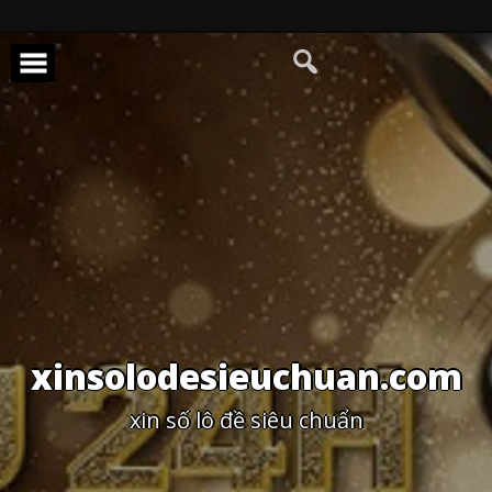
Skip
to
content
xinsolodesieuchuan.com
xin số lô đề siêu chuẩn