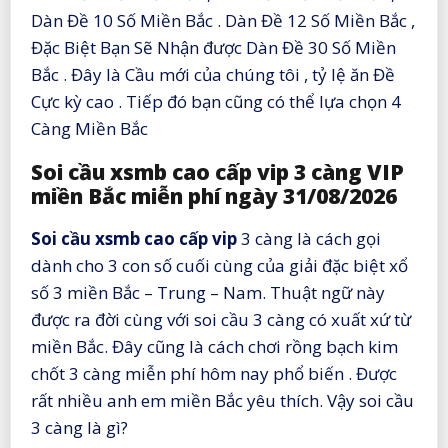
Dàn Đề 10 Số Miền Bắc . Dàn Đề 12 Số Miền Bắc ,
Đặc Biệt Bạn Sẽ Nhận được Dàn Đề 30 Số Miền
Bắc . Đây là Cầu mới của chúng tôi , tỷ lệ ăn Đề
Cực kỳ cao . Tiếp đó bạn cũng có thể lựa chọn 4
Càng Miền Bắc
Soi cầu xsmb cao cấp vip 3 càng VIP
miền Bắc miễn phí ngày 31/08/2026
Soi cầu xsmb cao cấp vip
3 càng là cách gọi
dành cho 3 con số cuối cùng của giải đặc biệt xổ
số 3 miền Bắc – Trung – Nam. Thuật ngữ này
được ra đời cùng với soi cầu 3 càng có xuất xứ từ
miền Bắc. Đây cũng là cách chơi rồng bạch kim
chốt 3 càng miễn phí hôm nay phổ biến . Được
rất nhiều anh em miền Bắc yêu thích. Vậy soi cầu
3 càng là gì?