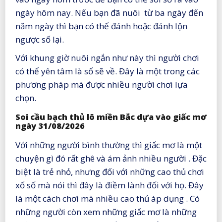
ngày hôm nay. Nếu bạn đã nuôi từ ba ngày đến
năm ngày thì bạn có thể đánh hoặc đánh lộn
ngược số lại.
Với khung giờ nuôi ngắn như này thì người chơi
có thể yên tâm là số sẽ về. Đây là một trong các
phương pháp mà được nhiều người chơi lựa
chọn.
Soi cầu bạch thủ lô miền Bắc dựa vào giấc mơ
ngày 31/08/2026
Với những người bình thường thì giấc mơ là một
chuyện gì đó rất ghê và ám ảnh nhiều người . Đặc
biệt là trẻ nhỏ, nhưng đối với những cao thủ chơi
xổ số mà nói thì đây là điềm lành đối với họ. Đây
là một cách chơi mà nhiều cao thủ áp dụng . Có
những người còn xem những giấc mơ là những