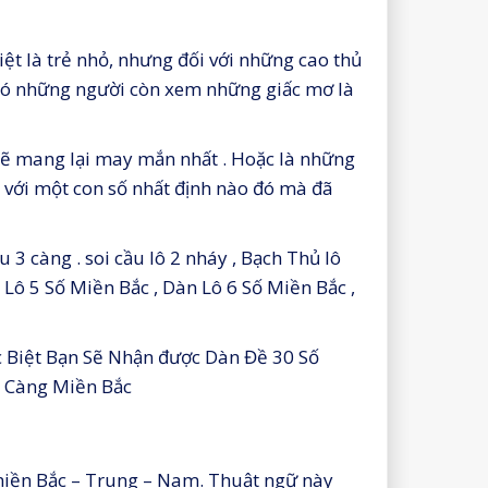
ệt là trẻ nhỏ, nhưng đối với những cao thủ
. Có những người còn xem những giấc mơ là
 sẽ mang lại may mắn nhất . Hoặc là những
g với một con số nhất định nào đó mà đã
 3 càng . soi cầu lô 2 nháy , Bạch Thủ lô
 Lô 5 Số Miền Bắc , Dàn Lô 6 Số Miền Bắc ,
c Biệt Bạn Sẽ Nhận được Dàn Đề 30 Số
 4 Càng Miền Bắc
3 miền Bắc – Trung – Nam. Thuật ngữ này