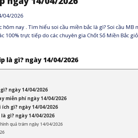
ip ngày 14/04/2026
14/04/2026
c hôm nay . Tìm hiểu soi cầu miền bắc là gì? Soi cầu MB 
ác 100% trực tiếp do các chuyên gia Chốt Số Miền Bắc giỏ
ip là gì? ngày 14/04/2026
 gì? ngày 14/04/2026
ay miễn phí ngày 14/04/2026
i ích gì? ngày 14/04/2026
 là gì? ngày 14/04/2026
 hình quả trám ngày 14/04/2026
026