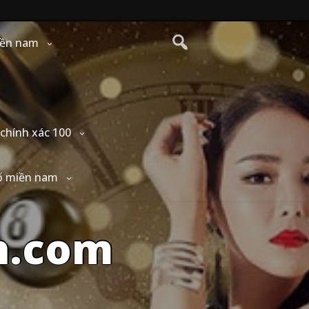
iền nam
chính xác 100
số miền nam
n.com