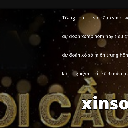
Skip
to
content
Trang chủ
soi cầu xsmb ca
dự đoán xsmb hôm nay siêu c
dự đoán xổ số miền trung hôm
kinh nghiệm chốt số 3 miền h
xins