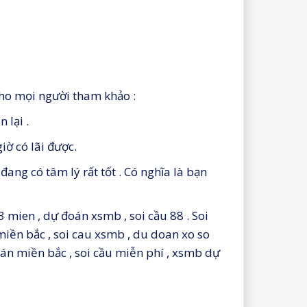
ho mọi người tham khảo :
 lại .
iờ có lãi được.
đang có tâm lý rất tốt . Có nghĩa là bạn
 mien , dự đoán xsmb , soi cầu 88 . Soi
 miền bắc , soi cau xsmb , du doan xo so
án miền bắc , soi cầu miễn phí , xsmb dự