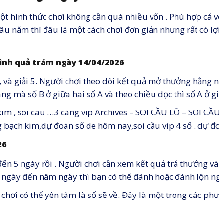
ột hình thức chơi không cần quá nhiều vốn . Phù hợp cả 
lâu năm thì đâu là một cách chơi đơn giản nhưng rất có lợ
hình quả trám ngày 14/04/2026
4, và giải 5. Người chơi theo dõi kết quả mở thưởng hằng 
ng mà số B ở giữa hai số A và theo chiều dọc thì số A ở gi
m , soi cau …3 càng vip Archives – SOI CẦU LÔ – SOI CẦU 
g bạch kim,dự đoán số de hôm nay,soi cầu vip 4 số . dự
26
 đến 5 ngày rồi . Người chơi cần xem kết quả trả thưởng v
ngày đến năm ngày thì bạn có thể đánh hoặc đánh lộn ngư
 chơi có thể yên tâm là số sẽ về. Đây là một trong các 