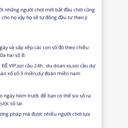
với những người chơi mới bắt đầu chơi cũng
i cho họ vậy họ sẽ tự động đầu tư theo ý
ngày và sắp xếp các con số đó theo chiều
ữa hai số B.
ĐỀ VIP,soi cầu 24h . du doan xs,soi cầu dự
 đoán xổ số 3 miền,dự đoán miền nam
ào ngày hôm trước để bạn có thể soi số ra
ợc số lại.
phương pháp mà được nhiều người chơi lựa