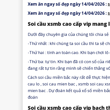
Xem ăn ngay số đẹp ngày 14/04/2026 :
s
Xem ăn ngay số đẹp ngày 14/04/2026 :
s
Soi cầu xsmb cao cấp vip mang lạ
Dưới đây chuyên gia của chúng tôi chia sẻ 
-Thứ nhất : khi chúng ta soi cầu thì ta sẽ 
-Thứ hai : tính an toàn cao. Khi bạn chơi l
-Thứ ba: tự tin. Khi bạn đã có con số của r
đang rất tự tin rằng mình sẽ chiến thắng vớ
Cách soi cầu miền bắc này rất dễ thực hiện
cau lo , soi cau mien bac , xsmb soi cau xs
mien bac . Dự đoán kết quả xổ số miền bắc
đoán
Soi cầu xsmb cao cấp vip bạch t