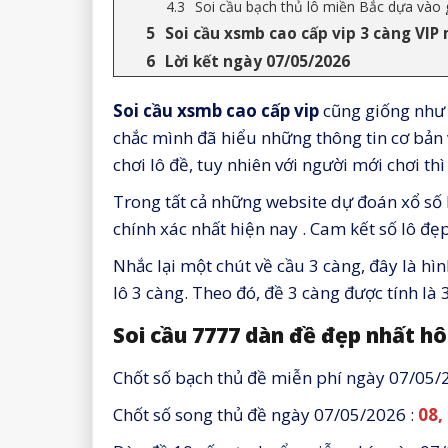
Soi cầu bạch thủ lô miền Bắc dựa vào
Soi cầu xsmb cao cấp vip 3 càng VIP
Lời kết ngày 07/05/2026
Soi cầu xsmb cao cấp vip
cũng giống như 
chắc mình đã hiểu những thông tin cơ bản 
chơi lô đề, tuy nhiên với người mới chơi thì 
Trong tất cả những website dự đoán xổ số l
chính xác nhất hiện nay . Cam kết số lô đẹ
Nhắc lại một chút về cầu 3 càng, đây là hì
lô 3 càng. Theo đó, đề 3 càng được tính là 
Soi cầu 7777 dàn đề đẹp nhất h
Chốt số bạch thủ đề miễn phí ngày 07/05/
Chốt số song thủ đề ngày 07/05/2026 :
08,