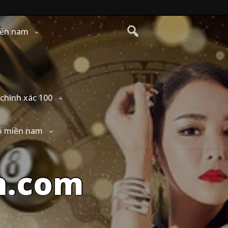
iền nam
chính xác 100
số miền nam
n.com