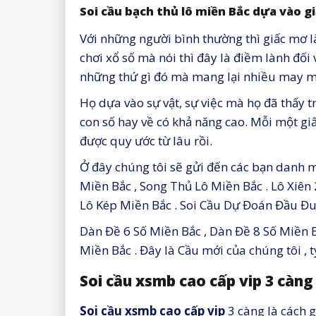
Soi cầu bạch thủ lô miền Bắc dựa vào 
Với những người bình thường thì giấc mơ là
chơi xổ số mà nói thì đây là điềm lành đố
những thứ gì đó mà mang lại nhiều may m
Họ dựa vào sự vật, sự việc mà họ đã thấy 
con số hay về có khả năng cao. Mỗi một gi
được quy ước từ lâu rồi.
Ở đây chúng tôi sẽ gửi đến các bạn danh mục
Miền Bắc , Song Thủ Lô Miền Bắc . Lô Xiên 
Lô Kép Miền Bắc . Soi Cầu Dự Đoán Đầu Đ
Dàn Đề 6 Số Miền Bắc , Dàn Đề 8 Số Miền B
Miền Bắc . Đây là Cầu mới của chúng tôi , 
Soi cầu xsmb cao cấp vip 3 càng
Soi cầu xsmb cao cấp vip
3 càng là cách g