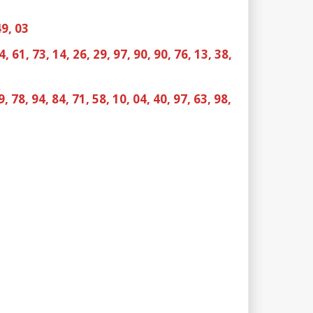
49, 03
4, 61, 73, 14, 26, 29, 97, 90, 90, 76, 13, 38,
9, 78, 94, 84, 71, 58, 10, 04, 40, 97, 63, 98,