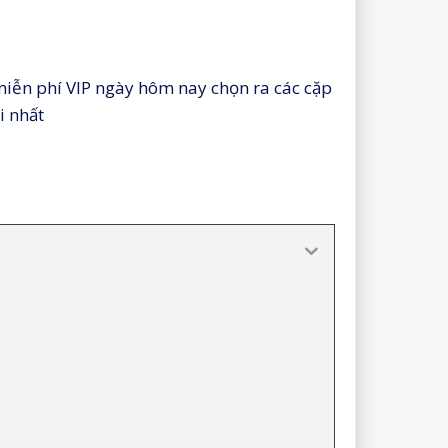
miễn phí VIP ngày hôm nay chọn ra các cặp
i nhất