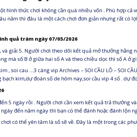
ột hình thức chơi không cần quá nhiều vốn . Phù hợp cả 
lâu năm thì đâu là một cách chơi đơn giản nhưng rất có lợ
hình quả trám ngày 07/05/2026
4, và giải 5. Người chơi theo dõi kết quả mở thưởng hằng 
ng mà số B ở giữa hai số A và theo chiều dọc thì số A ở gi
m , soi cau …3 càng vip Archives – SOI CẦU LÔ – SOI CẦU 
g bạch kim,dự đoán số de hôm nay,soi cầu vip 4 số . dự
26
 đến 5 ngày rồi . Người chơi cần xem kết quả trả thưởng v
ngày đến năm ngày thì bạn có thể đánh hoặc đánh lộn ngư
 chơi có thể yên tâm là số sẽ về. Đây là một trong các 