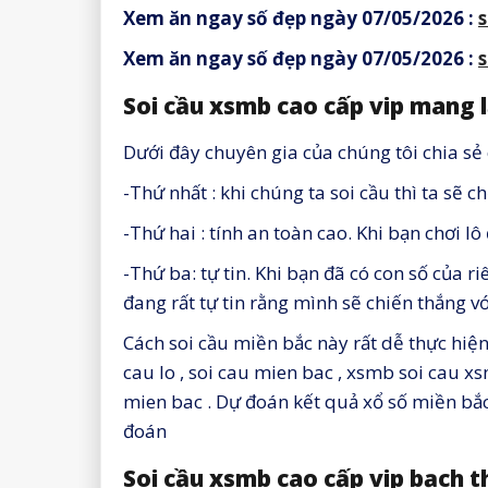
Xem ăn ngay số đẹp ngày 07/05/2026 :
s
Xem ăn ngay số đẹp ngày 07/05/2026 :
s
Soi cầu xsmb cao cấp vip mang lạ
Dưới đây chuyên gia của chúng tôi chia sẻ 
-Thứ nhất : khi chúng ta soi cầu thì ta sẽ 
-Thứ hai : tính an toàn cao. Khi bạn chơi l
-Thứ ba: tự tin. Khi bạn đã có con số của r
đang rất tự tin rằng mình sẽ chiến thắng vớ
Cách soi cầu miền bắc này rất dễ thực hiện
cau lo , soi cau mien bac , xsmb soi cau xs
mien bac . Dự đoán kết quả xổ số miền bắc
đoán
Soi cầu xsmb cao cấp vip bạch t