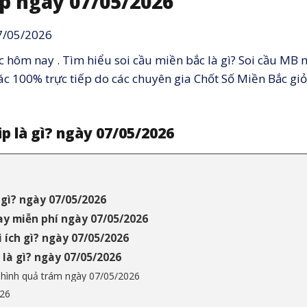
ip ngày 07/05/2026
07/05/2026
c hôm nay . Tìm hiểu soi cầu miền bắc là gì? Soi cầu MB 
ác 100% trực tiếp do các chuyên gia Chốt Số Miền Bắc giỏ
ip là gì? ngày 07/05/2026
 gì? ngày 07/05/2026
ay miễn phí ngày 07/05/2026
i ích gì? ngày 07/05/2026
 là gì? ngày 07/05/2026
 hình quả trám ngày 07/05/2026
026