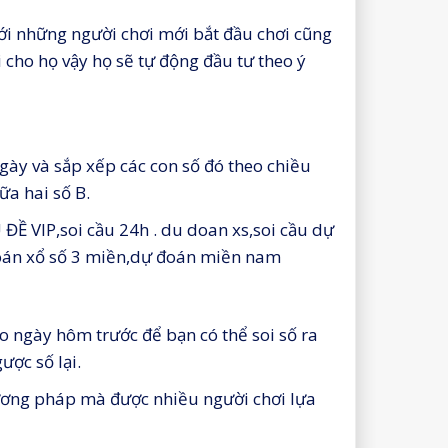
với những người chơi mới bắt đầu chơi cũng
i cho họ vậy họ sẽ tự động đầu tư theo ý
ngày và sắp xếp các con số đó theo chiều
ữa hai số B.
ĐỀ VIP,soi cầu 24h . du doan xs,soi cầu dự
 đoán xổ số 3 miền,dự đoán miền nam
ào ngày hôm trước để bạn có thể soi số ra
ợc số lại.
phương pháp mà được nhiều người chơi lựa