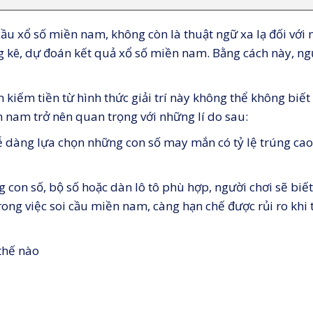
ầu xổ số miền nam, không còn là thuật ngữ xa lạ đối với 
g kê, dự đoán kết quả xổ số miền nam. Bằng cách này, ng
 kiếm tiền từ hình thức giải trí này không thể không bi
n nam trở nên quan trọng với những lí do sau:
ễ dàng lựa chọn những con số may mắn có tỷ lệ trúng cao
g con số, bộ số hoặc dàn lô tô phù hợp, người chơi sẽ bi
rong việc soi cầu miền nam, càng hạn chế được rủi ro khi t
thế nào