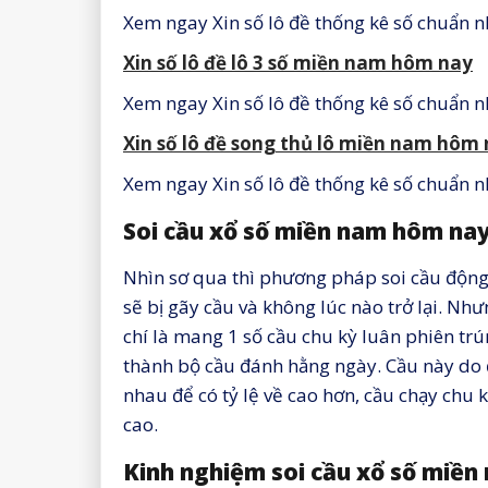
Xem ngay Xin số lô đề thống kê số chuẩn
Xin số lô đề lô 3 số miền nam hôm nay
Xem ngay Xin số lô đề thống kê số chuẩn
Xin số lô đề song thủ lô miền nam hôm
Xem ngay Xin số lô đề thống kê số chuẩn
Soi cầu xổ số miền nam hôm nay
Nhìn sơ qua thì phương pháp soi cầu động 
sẽ bị gãy cầu và không lúc nào trở lại. Như
chí là mang 1 số cầu chu kỳ luân phiên trún
thành bộ cầu đánh hằng ngày. Cầu này do đán
nhau để có tỷ lệ về cao hơn, cầu chạy chu k
cao.
Kinh nghiệm soi cầu xổ số miền