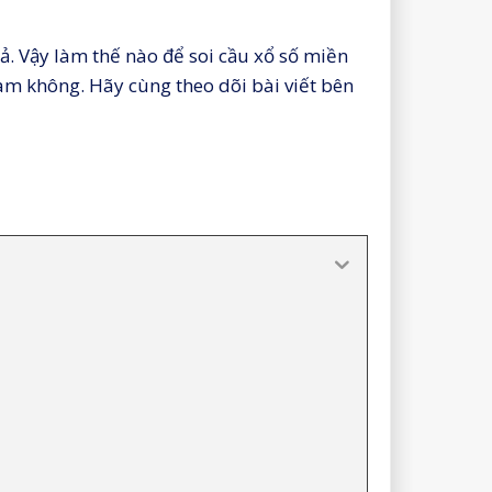
. Vậy làm thế nào để soi cầu xổ số miền
am không. Hãy cùng theo dõi bài viết bên