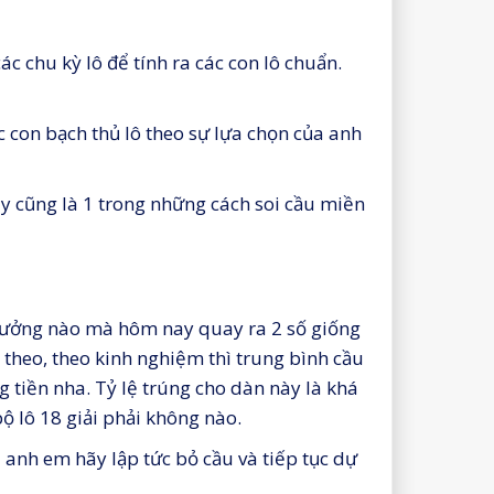
 chu kỳ lô để tính ra các con lô chuẩn.
ợc con bạch thủ lô theo sự lựa chọn của anh
Đây cũng là 1 trong những cách soi cầu miền
 thưởng nào mà hôm nay quay ra 2 số giống
p theo, theo kinh nghiệm thì trung bình cầu
 tiền nha. Tỷ lệ trúng cho dàn này là khá
ộ lô 18 giải phải không nào.
 anh em hãy lập tức bỏ cầu và tiếp tục dự