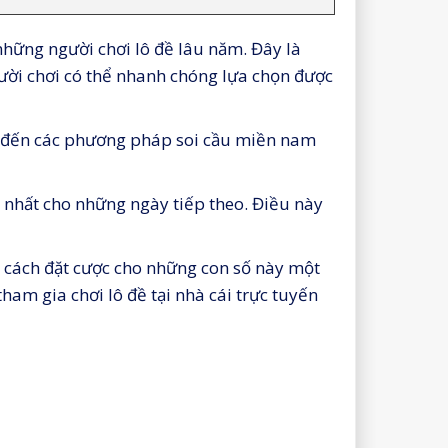
những người chơi lô đề lâu năm. Đây là
ười chơi có thể nhanh chóng lựa chọn được
ết đến các phương pháp soi cầu miền nam
 nhất cho những ngày tiếp theo. Điều này
ết cách đặt cược cho những con số này một
ham gia chơi lô đề tại nhà cái trực tuyến