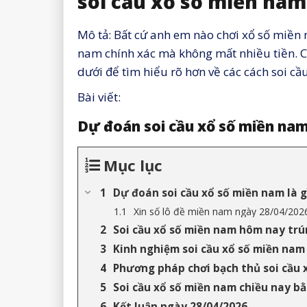
soi cầu xổ số miền nam
Mô tả: Bất cứ anh em nào chơi xổ số miền
nam chính xác mà không mất nhiều tiền. C
dưới để tìm hiểu rõ hơn về các cách soi c
Bài viết:
Dự đoán soi cầu xổ số miền nam
Mục lục
Dự đoán soi cầu xổ số miền nam là g
Xin số lô đề miền nam ngày 28/04/202
Soi cầu xổ số miền nam hôm nay trú
Kinh nghiệm soi cầu xổ số miền nam
Phương pháp chơi bạch thủ soi cầu 
Soi cầu xổ số miền nam chiều nay b
Kết luận ngày 28/04/2026