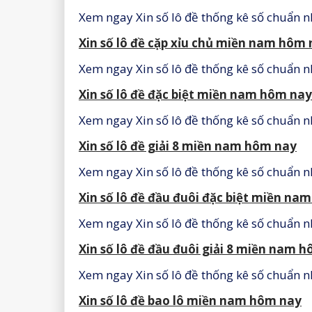
Xem ngay Xin số lô đề thống kê số chuẩn
Xin số lô đề cặp xỉu chủ miền nam hôm
Xem ngay Xin số lô đề thống kê số chuẩn
Xin số lô đề đặc biệt miền nam hôm nay
Xem ngay Xin số lô đề thống kê số chuẩn
Xin số lô đề giải 8 miền nam hôm nay
Xem ngay Xin số lô đề thống kê số chuẩn
Xin số lô đề đầu đuôi đặc biệt miền na
Xem ngay Xin số lô đề thống kê số chuẩn
Xin số lô đề đầu đuôi giải 8 miền nam 
Xem ngay Xin số lô đề thống kê số chuẩn
Xin số lô đề bao lô miền nam hôm nay