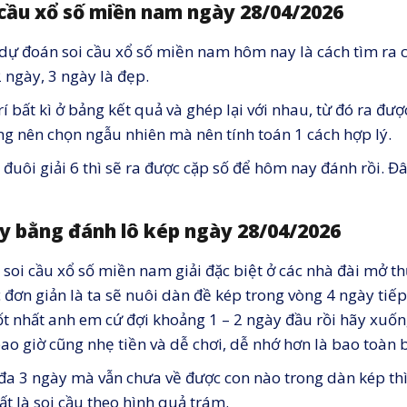
cầu xổ số miền nam ngày 28/04/2026
ự đoán soi cầu xổ số miền nam hôm nay là cách tìm ra các
2 ngày, 3 ngày là đẹp.
rí bất kì ở bảng kết quả và ghép lại với nhau, từ đó ra đư
g nên chọn ngẫu nhiên mà nên tính toán 1 cách hợp lý.
i đuôi giải 6 thì sẽ ra được cặp số để hôm nay đánh rồi. 
ay bằng đánh lô kép ngày 28/04/2026
ả soi cầu xổ số miền nam giải đặc biệt ở các nhà đài mở
c đơn giản là ta sẽ nuôi dàn đề kép trong vòng 4 ngày tiế
t nhất anh em cứ đợi khoảng 1 – 2 ngày đầu rồi hãy xuống
ao giờ cũng nhẹ tiền và dễ chơi, dễ nhớ hơn là bao toàn b
 đa 3 ngày mà vẫn chưa về được con nào trong dàn kép thì
ất là soi cầu theo hình quả trám.