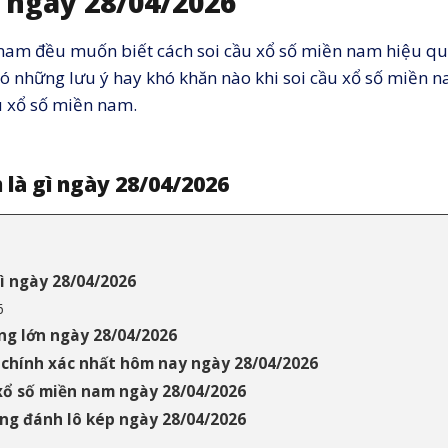
 ngày 28/04/2026
 nam đều muốn biết cách soi cầu xổ số miền nam hiệu quả
ó những lưu ý hay khó khăn nào khi soi cầu xổ số miền n
ầu xổ số miền nam.
 là gì ngày 28/04/2026
ì ngày 28/04/2026
6
ng lớn ngày 28/04/2026
 chính xác nhất hôm nay ngày 28/04/2026
xổ số miền nam ngày 28/04/2026
ằng đánh lô kép ngày 28/04/2026