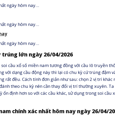
 nhất ngày hôm nay…
 nhất ngày hôm nay…
 nay
 nhất ngày hôm nay…
 trúng lớn ngày 26/04/2026
soi cầu xổ số miền nam tương đồng với cầu lô truyền thố
ng với dạng cầu động này thì lại có chu kỳ cứ trúng đậm và
g rất đều. Cách tính đơn giản như sau: chọn 2 vị trí khác
h theo chu kỳ nên cần thay đổi vị trí thường xuyên. Ta lấy
ỳ ổn định hơn so với các cầu khác, sử dụng trong soi cầu 
 nam chính xác nhất hôm nay ngày 26/04/2