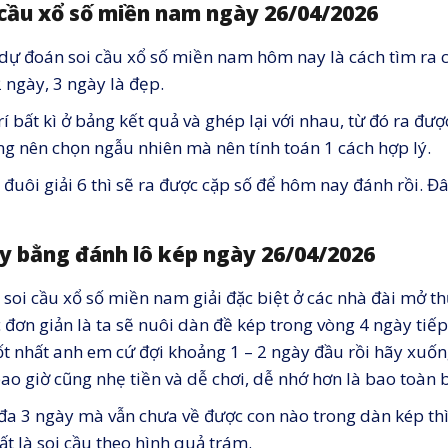
cầu xổ số miền nam ngày 26/04/2026
ự đoán soi cầu xổ số miền nam hôm nay là cách tìm ra các
2 ngày, 3 ngày là đẹp.
rí bất kì ở bảng kết quả và ghép lại với nhau, từ đó ra đư
g nên chọn ngẫu nhiên mà nên tính toán 1 cách hợp lý.
i đuôi giải 6 thì sẽ ra được cặp số để hôm nay đánh rồi. 
ay bằng đánh lô kép ngày 26/04/2026
ả soi cầu xổ số miền nam giải đặc biệt ở các nhà đài mở
c đơn giản là ta sẽ nuôi dàn đề kép trong vòng 4 ngày tiế
t nhất anh em cứ đợi khoảng 1 – 2 ngày đầu rồi hãy xuống
ao giờ cũng nhẹ tiền và dễ chơi, dễ nhớ hơn là bao toàn b
 đa 3 ngày mà vẫn chưa về được con nào trong dàn kép thì
ất là soi cầu theo hình quả trám.