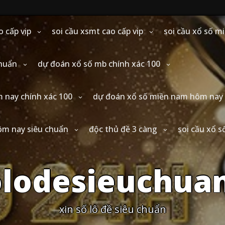
o cấp vip
soi cầu xsmt cao cấp vip
soi cầu xổ số m
huẩn
dự đoán xổ số mb chính xác 100
 nay chính xác 100
dự đoán xổ số miền nam hôm nay 
ôm nay siêu chuẩn
độc thủ đề 3 càng
soi cầu xổ 
olodesieuchua
xin số lô đề siêu chuẩn