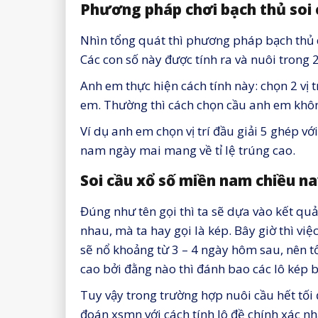
Phương pháp chơi bạch thủ soi 
Nhìn tổng quát thì phương pháp bạch thủ d
Các con số này được tính ra và nuôi trong 
Anh em thực hiện cách tính này: chọn 2 vị t
em. Thường thì cách chọn cầu anh em khôn
Ví dụ anh em chọn vị trí đầu giải 5 ghép vớ
nam ngày mai mang về tỉ lệ trúng cao.
Soi cầu xổ số miền nam chiều n
Đúng như tên gọi thì ta sẽ dựa vào kết qu
nhau, mà ta hay gọi là kép. Bây giờ thì việ
sẽ nổ khoảng từ 3 – 4 ngày hôm sau, nên tố
cao bởi đằng nào thì đánh bao các lô kép b
Tuy vậy trong trường hợp nuôi cầu hết tối
đoán xsmn với cách tính lô đề chính xác nh