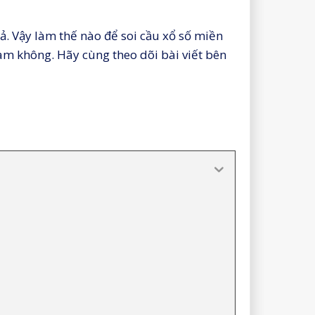
. Vậy làm thế nào để soi cầu xổ số miền
am không. Hãy cùng theo dõi bài viết bên