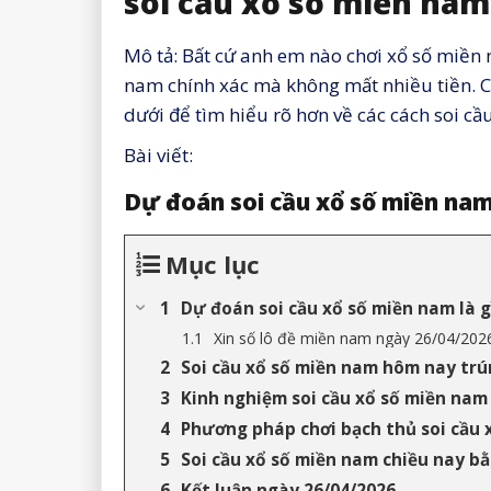
soi cầu xổ số miền nam
Mô tả: Bất cứ anh em nào chơi xổ số miền
nam chính xác mà không mất nhiều tiền. C
dưới để tìm hiểu rõ hơn về các cách soi c
Bài viết:
Dự đoán soi cầu xổ số miền nam
Mục lục
Dự đoán soi cầu xổ số miền nam là g
Xin số lô đề miền nam ngày 26/04/202
Soi cầu xổ số miền nam hôm nay trú
Kinh nghiệm soi cầu xổ số miền nam
Phương pháp chơi bạch thủ soi cầu 
Soi cầu xổ số miền nam chiều nay b
Kết luận ngày 26/04/2026