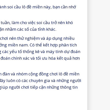
nh soi cầu lô đề miền này, bạn cần nhớ
tuần, làm cho việc soi cầu trở nên khó
hận nhầm các số của tỉnh khác.
 chơi nên thử nghiệm và áp dụng nhiều
ưởng miền nam. Có thể kết hợp phân tích
g các yếu tố thống kê và máy tính dự đoán
 đoán chính xác và tối ưu hóa kết quả hơn
iễn đàn và nhóm cộng đồng chơi lô đề miền
 đây luôn có các chuyên gia và những người
giúp người chơi tiếp cận những thông tin