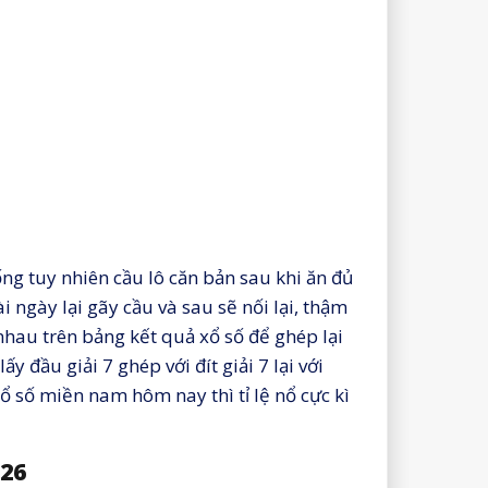
ng tuy nhiên cầu lô căn bản sau khi ăn đủ
i ngày lại gãy cầu và sau sẽ nối lại, thậm
 nhau trên bảng kết quả xổ số để ghép lại
 đầu giải 7 ghép với đít giải 7 lại với
xổ số miền nam hôm nay thì tỉ lệ nổ cực kì
026