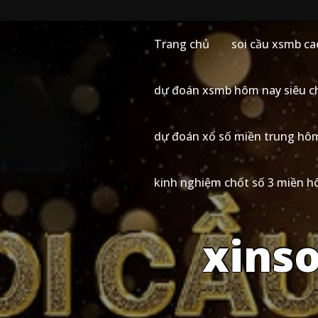
Skip
to
content
Trang chủ
soi cầu xsmb ca
dự đoán xsmb hôm nay siêu c
dự đoán xổ số miền trung hôm
kinh nghiệm chốt số 3 miền h
xins