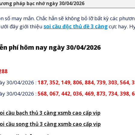
hương pháp bạc nhớ ngày 30/04/2026
số may mắn. Chắc hẳn sẽ không bỏ lỡ bất kỳ các phương
dưới đây giới thiệu
soi cầu độc thủ đề 3 càng
cực hay. Hy
iễn phí hôm nay ngày 30/04/2026
288
gày 30/04/2026 :
187, 352, 149, 806, 884, 739, 303, 564, 
gày 30/04/2026 :
568, 067, 442, 036, 469, 873, 734, 398, 6
oi cầu bạch thủ 3 càng xsmb cao cấp vip
oi cầu song thủ 3 càng xsmb cao cấp vip