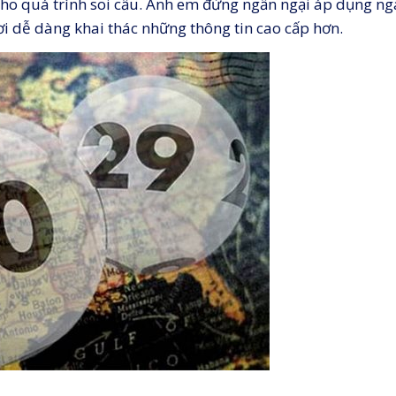
cho quá trình soi cầu. Anh em đừng ngần ngại áp dụng nga
i dễ dàng khai thác những thông tin cao cấp hơn.