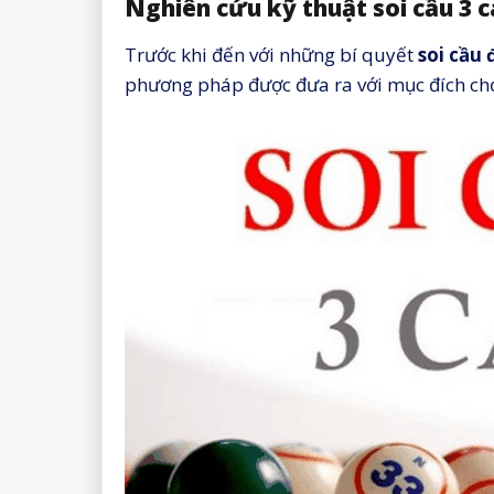
Nghiên cứu kỹ thuật soi cầu 3 
Trước khi đến với những bí quyết
soi cầu 
phương pháp được đưa ra với mục đích chọn 