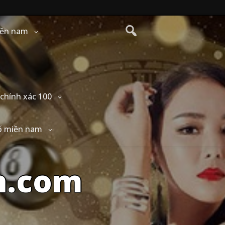
iền nam
chính xác 100
số miền nam
n.com