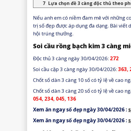
Lựa chọn đề 3 càng độc thủ theo p
Nếu anh em có niềm đam mê với những con 
trị số đẹp được áp dụng đa dạng. Bài viết 
hội trúng thưởng.
Soi cầu rồng bạch kim 3 càng m
Độc thủ 3 càng ngày 30/04/2026:
272
Soi cầu cặp 3 càng ngày 30/04/2026:
363, 
Chốt số dàn 3 càng 10 số có tỷ lệ về cao n
Chốt số dàn 3 càng 20 số có tỷ lệ về cao n
054, 234, 045, 136
Xem ăn ngay số đẹp ngày 30/04/2026 :
s
Xem ăn ngay số đẹp ngày 30/04/2026 :
s