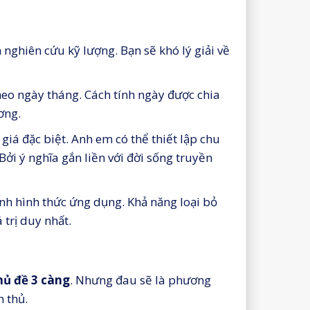
nghiên cứu kỹ lượng. Bạn sẽ khó lý giải về
heo ngày tháng. Cách tính ngày được chia
ương.
giá đặc biệt. Anh em có thể thiết lập chu
ởi ý nghĩa gắn liền với đời sống truyền
nh hình thức ứng dụng. Khả năng loại bỏ
 trị duy nhất.
hủ đề 3 càng
. Nhưng đau sẽ là phương
h thủ.