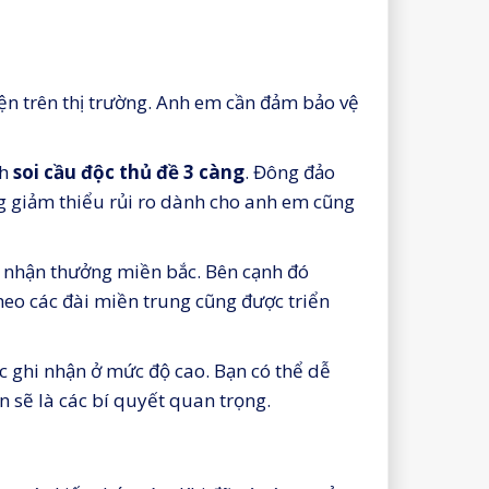
ện trên thị trường. Anh em cần đảm bảo vệ
ch
soi cầu độc thủ đề 3 càng
. Đông đảo
g giảm thiểu rủi ro dành cho anh em cũng
i nhận thưởng miền bắc. Bên cạnh đó
heo các đài miền trung cũng được triển
c ghi nhận ở mức độ cao. Bạn có thể dễ
n sẽ là các bí quyết quan trọng.