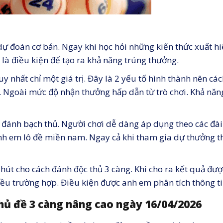
dự đoán cơ bản. Ngay khi học hỏi những kiến thức xuất hi
ẽ là điều kiện để tạo ra khả năng trúng thưởng.
y nhất chỉ một giá trị. Đây là 2 yếu tố hình thành nên cá
 Ngoài mức độ nhận thưởng hấp dẫn từ trò chơi. Khả năn
 đánh bạch thủ. Người chơi dễ dàng áp dụng theo các đà
nh em lô đề miền nam. Ngay cả khi tham gia dự thưởng t
 hút cho cách đánh độc thủ 3 càng. Khi cho ra kết quả đượ
iều trường hợp. Điều kiện được anh em phân tích thông ti
thủ đề 3 càng nâng cao ngày 16/04/2026