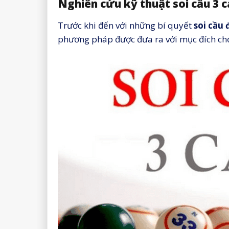
Nghiên cứu kỹ thuật soi cầu 3 
Trước khi đến với những bí quyết
soi cầu 
phương pháp được đưa ra với mục đích chọn 