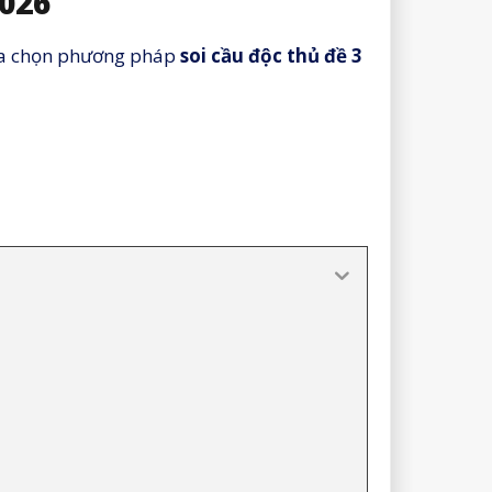
2026
 lựa chọn phương pháp
soi cầu độc thủ đề 3