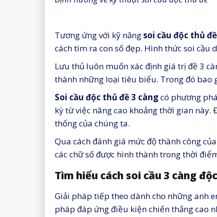
Tương ứng với kỹ năng
soi cầu độc thủ đ
cách tìm ra con số đẹp. Hình thức soi cầu 
Lưu thủ luôn muốn xác định giá trị đề 3 c
thành những loại tiêu biểu. Trong đó bao 
Soi cầu độc thủ đề 3 càng
có phương pháp 
kỳ từ việc nâng cao khoảng thời gian này. 
thống của chúng ta.
Qua cách đánh giá mức độ thành công của 
các chữ số được hình thành trong thời điểm
Tìm hiểu cách soi cầu 3 càng đ
Giải pháp tiếp theo dành cho những anh e
pháp đáp ứng điều kiện chiến thắng cao nh