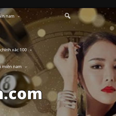
iền nam
chính xác 100
số miền nam
n.com