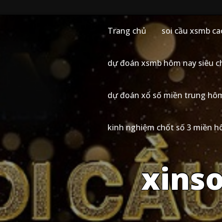
Skip
to
content
Trang chủ
soi cầu xsmb ca
dự đoán xsmb hôm nay siêu c
dự đoán xổ số miền trung hôm
kinh nghiệm chốt số 3 miền h
xins