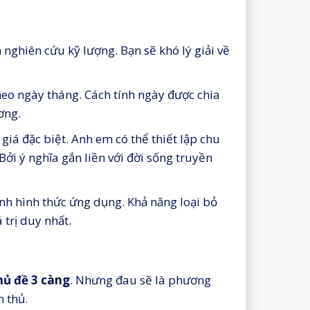
nghiên cứu kỹ lượng. Bạn sẽ khó lý giải về
heo ngày tháng. Cách tính ngày được chia
ương.
giá đặc biệt. Anh em có thể thiết lập chu
ởi ý nghĩa gắn liền với đời sống truyền
nh hình thức ứng dụng. Khả năng loại bỏ
 trị duy nhất.
hủ đề 3 càng
. Nhưng đau sẽ là phương
h thủ.