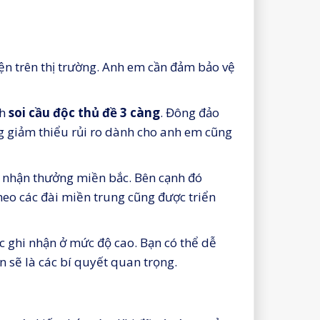
ện trên thị trường. Anh em cần đảm bảo vệ
ch
soi cầu độc thủ đề 3 càng
. Đông đảo
g giảm thiểu rủi ro dành cho anh em cũng
i nhận thưởng miền bắc. Bên cạnh đó
heo các đài miền trung cũng được triển
c ghi nhận ở mức độ cao. Bạn có thể dễ
n sẽ là các bí quyết quan trọng.