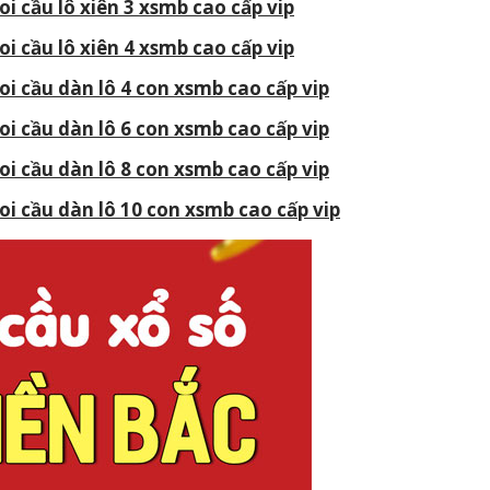
oi cầu lô xiên 3 xsmb cao cấp vip
oi cầu lô xiên 4 xsmb cao cấp vip
oi cầu dàn lô 4 con xsmb cao cấp vip
oi cầu dàn lô 6 con xsmb cao cấp vip
oi cầu dàn lô 8 con xsmb cao cấp vip
oi cầu dàn lô 10 con xsmb cao cấp vip