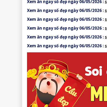
Xem ăn ngay số đẹp ngày 06/05/2026 :
s
Xem ăn ngay số đẹp ngày 06/05/2026 :
s
Xem ăn ngay số đẹp ngày 06/05/2026 :
s
Xem ăn ngay số đẹp ngày 06/05/2026 :
s
Xem ăn ngay số đẹp ngày 06/05/2026 :
s
Xem ăn ngay số đẹp ngày 06/05/2026 :
s