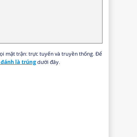
i mặt trận: trực tuyến và truyền thống. Để
 đánh là trúng
dưới đây.