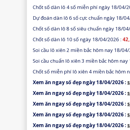
Chốt số dàn lô 4 số miễn phí ngày 18/04/2
Dự đoán dàn lô 6 số cực chuẩn ngày 18/04
Chốt số dàn lô 8 số siêu chuẩn ngày 18/04
Chốt số dàn lô 10 số ngày 18/04/2026 :
42,
Soi cầu lô xiên 2 miền bắc hôm nay 18/04/
Soi cầu chuẩn lô xiên 3 miền bắc hôm nay
Chốt số miễn phí lô xiên 4 miền bắc hôm 
Xem ăn ngay số đẹp ngày 18/04/2026 :
s
Xem ăn ngay số đẹp ngày 18/04/2026 :
s
Xem ăn ngay số đẹp ngày 18/04/2026 :
s
Xem ăn ngay số đẹp ngày 18/04/2026 :
s
Xem ăn ngay số đẹp ngày 18/04/2026 :
s