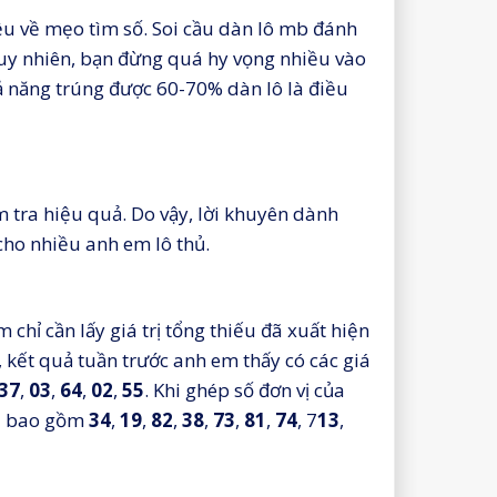
ều về mẹo tìm số. Soi cầu dàn lô mb đánh
 Tuy nhiên, bạn đừng quá hy vọng nhiều vào
hả năng trúng được 60-70% dàn lô là điều
 tra hiệu quả. Do vậy, lời khuyên dành
cho nhiều anh em lô thủ.
chỉ cần lấy giá trị tổng thiếu đã xuất hiện
, kết quả tuần trước anh em thấy có các giá
37
,
03
,
64
,
02
,
55
. Khi ghép số đơn vị của
mới bao gồm
34
,
19
,
82
,
38
,
73
,
81
,
74
, 7
13
,