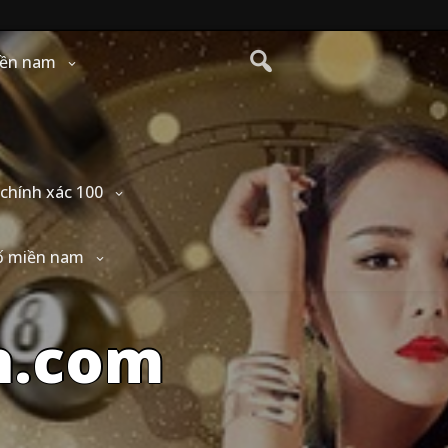
iền nam
chính xác 100
số miền nam
n.com