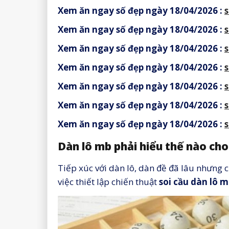
Xem ăn ngay số đẹp ngày 18/04/2026 :
s
Xem ăn ngay số đẹp ngày 18/04/2026 :
s
Xem ăn ngay số đẹp ngày 18/04/2026 :
s
Xem ăn ngay số đẹp ngày 18/04/2026 :
s
Xem ăn ngay số đẹp ngày 18/04/2026 :
s
Xem ăn ngay số đẹp ngày 18/04/2026 :
s
Xem ăn ngay số đẹp ngày 18/04/2026 :
s
Dàn lô mb phải hiểu thế nào ch
Tiếp xúc với dàn lô, dàn đề đã lâu nhưng c
việc thiết lập chiến thuật
soi cầu dàn lô 