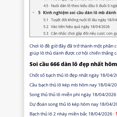
Nuôi dàn lô theo kiểu đầu 0 đuôi 0 ng
Kinh nghiệm soi cầu dàn lô mb đánh
Tuyệt đối không nuôi lô lâu ngày 18/0
Vào tiền hiệu quả ngày 18/04/2026
Cân nhắc chơi gấp đôi nếu cược con g
Chơi lô đề giờ đây đã trở thành một phần 
giúp lô thủ dành được cơ hội chiến thắng 
Soi cầu 666 dàn lô đẹp nhất hô
Chốt số bạch thủ lô đẹp nhất ngày 18/04/2
Cầu bạch thủ lô kép mb hôm nay 18/04/20
Song thủ thủ lô miễn phí ngày 18/04/2026
Dự đoán song thủ lô kép hôm nay 18/04/2
Bạch thủ lô 2 nháy miền bắc 18/04/2026 :