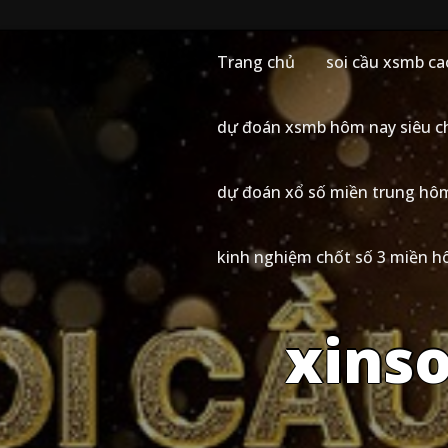
Skip
to
content
Trang chủ
soi cầu xsmb ca
dự đoán xsmb hôm nay siêu c
dự đoán xổ số miền trung hôm
kinh nghiệm chốt số 3 miền h
xins