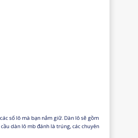
p các số lô mà bạn nắm giữ. Dàn lô sẽ gồm
oi cầu dàn lô mb đánh là trúng, các chuyên