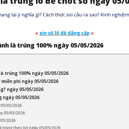
là trúng lô đề chốt số ngày 05/
ang lại ý nghĩa gì? Cách thức soi cầu ra sao? Kinh nghiệm
»
xin số lô đề đẳng cấp
«
đánh là trúng 100% ngày 05/05/2026
 là trúng 100% ngày 05/05/2026
y miễn phí ngày 05/05/2026
ng? ngày 05/05/2026
g ngày 05/05/2026
y 05/05/2026
ày 05/05/2026
/05/2026
à trúng theo bộ ngày 05/05/2026