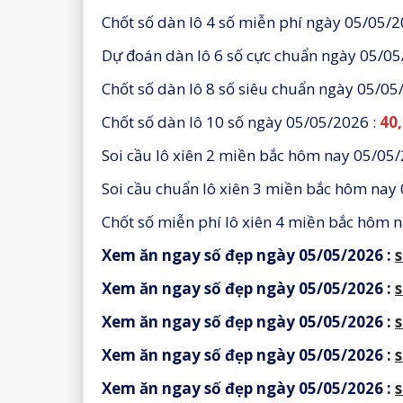
Chốt số dàn lô 4 số miễn phí ngày 05/05/2
Dự đoán dàn lô 6 số cực chuẩn ngày 05/05
Chốt số dàn lô 8 số siêu chuẩn ngày 05/05
Chốt số dàn lô 10 số ngày 05/05/2026 :
40,
Soi cầu lô xiên 2 miền bắc hôm nay 05/05/
Soi cầu chuẩn lô xiên 3 miền bắc hôm nay
Chốt số miễn phí lô xiên 4 miền bắc hôm 
Xem ăn ngay số đẹp ngày 05/05/2026 :
s
Xem ăn ngay số đẹp ngày 05/05/2026 :
s
Xem ăn ngay số đẹp ngày 05/05/2026 :
s
Xem ăn ngay số đẹp ngày 05/05/2026 :
s
Xem ăn ngay số đẹp ngày 05/05/2026 :
s