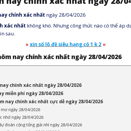
m nay chính xác nhất ngày 28/0
nay chính xác nhất
ngày 28/04/2026
h xác nhất
không khó. Nhưng công thức nào có thể áp dụ
tin sau.
»
xin số lô đề siêu hạng có 1 k 2
«
hôm nay chính xác nhất ngày 28/04/2026
 nay chính xác nhất ngày 28/04/2026
ay miễn phí ngày 28/04/2026
m nay chính xác nhất cực dễ ngày 28/04/2026
ố mơ ngày 28/04/2026
ạc nhớ ngày 28/04/2026
dự đoán cộng tổng giải nhì ngày 28/04/2026