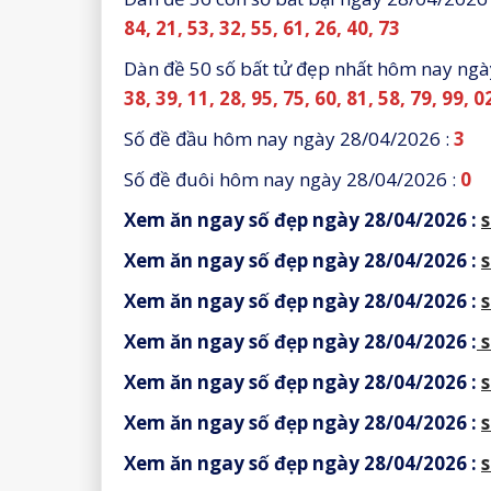
84, 21, 53, 32, 55, 61, 26, 40, 73
Dàn đề 50 số bất tử đẹp nhất hôm nay ngà
38, 39, 11, 28, 95, 75, 60, 81, 58, 79, 99, 0
Số đề đầu hôm nay ngày 28/04/2026 :
3
Số đề đuôi hôm nay ngày 28/04/2026 :
0
Xem ăn ngay số đẹp ngày 28/04/2026 :
s
Xem ăn ngay số đẹp ngày 28/04/2026 :
s
Xem ăn ngay số đẹp ngày 28/04/2026 :
s
Xem ăn ngay số đẹp ngày 28/04/2026 :
s
Xem ăn ngay số đẹp ngày 28/04/2026 :
s
Xem ăn ngay số đẹp ngày 28/04/2026 :
s
Xem ăn ngay số đẹp ngày 28/04/2026 :
s