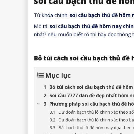
soi cầu bạch thủ đề hô
Từ khóa chính:
soi cầu bạch thủ đề hôm 
Mô tả:
soi cầu bạch thủ
đề
hôm nay chín
nhất? nếu muốn biết rõ thì hãy đọc thông 
Bỏ túi cách soi cầu bạch thủ
đề
Mục lục
Bỏ túi cách soi cầu bạch thủ đề hôm
Soi cầu 7777 dàn đề đẹp nhất hôm n
Phương pháp soi cầu bạch thủ đề hô
Dự đoán bạch thủ lô chính xác theo s
Dự đoán bạch thủ lô chính xác theo b
Bắt bạch thủ lô đề hôm nay dựa theo 