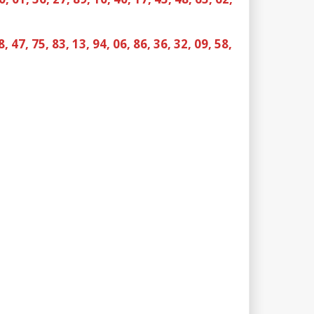
8, 47, 75, 83, 13, 94, 06, 86, 36, 32, 09, 58,