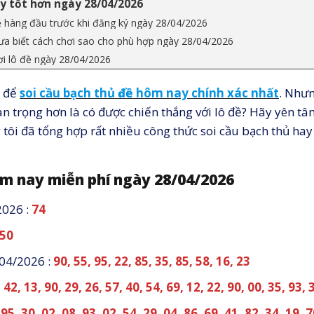
y tốt hơn ngày 28/04/2026
ề hàng đầu trước khi đăng ký ngày 28/04/2026
ưa biết cách chơi sao cho phù hợp ngày 28/04/2026
hơi lô đề ngày 28/04/2026
g để
soi cầu bạch thủ
đề
hôm nay chính xác nhất
. Nhưn
n trọng hơn là có được chiến thắng với lô đề? Hãy yên tâ
g tôi đã tổng hợp rất nhiều công thức soi cầu bạch thủ ha
ôm nay miễn phí ngày 28/04/2026
2026 :
74
 50
/04/2026 :
90, 55, 95, 22, 85, 35, 85, 58, 16, 23
 42, 13, 90, 29, 26, 57, 40, 54, 69, 12, 22, 90, 00, 35, 93, 
6
95, 30, 02, 08, 93, 02, 54, 29, 04, 86, 69, 41, 82, 34, 19, 7