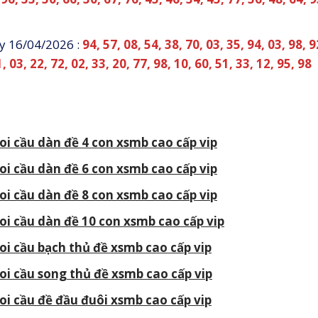
y 16/04/2026 :
94, 57, 08, 54, 38, 70, 03, 35, 94, 03, 98, 9
1, 03, 22, 72, 02, 33, 20, 77, 98, 10, 60, 51, 33, 12, 95, 98
oi cầu dàn đề 4 con xsmb cao cấp vip
oi cầu dàn đề 6 con xsmb cao cấp vip
oi cầu dàn đề 8 con xsmb cao cấp vip
oi cầu dàn đề 10 con xsmb cao cấp vip
oi cầu bạch thủ đề xsmb cao cấp vip
oi cầu song thủ đề xsmb cao cấp vip
oi cầu đề đầu đuôi xsmb cao cấp vip