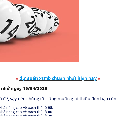
ớ
»
dự đoán xsmb chuẩn nhất hiện nay
«
c nhớ ngày 16/04/2026
ô đề, vậy nên chúng tôi cũng muốn giới thiệu đến bạn côn
khả năng cao về bạch thủ lô
98
.
khả năng cao về bạch thủ lô
80
.
khả năng cao về bạch thủ lô
26
.