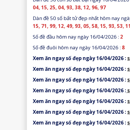
04, 15, 25, 04, 93, 38, 12, 96, 97
Dàn đề 50 số bất tử đẹp nhất hôm nay ngà
15, 71, 99, 12, 49, 93, 05, 58, 15, 93, 53, 1
Số đề đầu hôm nay ngày 16/04/2026 :
2
Số đề đuôi hôm nay ngày 16/04/2026 :
8
Xem ăn ngay số đẹp ngày 16/04/2026 :
s
Xem ăn ngay số đẹp ngày 16/04/2026 :
s
Xem ăn ngay số đẹp ngày 16/04/2026 :
s
Xem ăn ngay số đẹp ngày 16/04/2026 :
s
Xem ăn ngay số đẹp ngày 16/04/2026 :
s
Xem ăn ngay số đẹp ngày 16/04/2026 :
s
Xem ăn ngay số đẹp ngày 16/04/2026 :
s