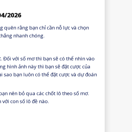
04/2026
g quên rằng bạn chỉ cần nỗ lực và chọn
 thắng nhanh chóng.
t
. Đối với số mơ thì bạn sẽ có thể nhìn vào
ng hình ảnh này thì bạn sẽ đặt cược của
ại sao bạn luôn có thể đặt cược và dự đoán
bạn nên bỏ qua các chốt lô theo số mơ.
 với con số lô đề nào.