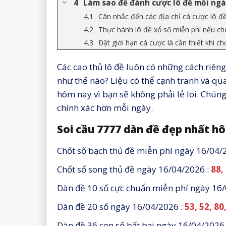
Làm sao để đánh cược lô đề mỗi ngà
Cân nhắc đến các địa chỉ cá cược lô đ
Thực hành lô đề xổ số miễn phí nếu ch
Đặt giới hạn cá cược là cần thiết khi c
Các cao thủ lô đề luôn có những cách riên
như thế nào? Liệu có thể cạnh tranh và qua
hôm nay vì bạn sẽ không phải lẻ loi. Chún
chính xác hơn mỗi ngày.
Soi cầu 7777 dàn đề đẹp nhất h
Chốt số bạch thủ đề miễn phí ngày 16/04/
Chốt số song thủ đề ngày 16/04/2026 :
88,
Dàn đề 10 số cực chuẩn miễn phí ngày 16
Dàn đề 20 số ngày 16/04/2026 :
53, 52, 80,
Dàn đề 36 con số bất bại ngày 16/04/202