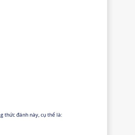
g thức đánh này, cụ thể là: