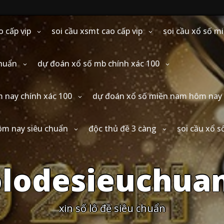
o cấp vip
soi cầu xsmt cao cấp vip
soi cầu xổ số m
huẩn
dự đoán xổ số mb chính xác 100
 nay chính xác 100
dự đoán xổ số miền nam hôm nay 
ôm nay siêu chuẩn
độc thủ đề 3 càng
soi cầu xổ 
olodesieuchua
xin số lô đề siêu chuẩn