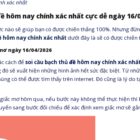
ính xác nhất
đề
hôm nay chính xác nhất cực dễ ngày 16/
ức nào sẽ giúp bạn có được chiến thắng 100%. Nhưng đừn
ề
hôm nay chính xác nhất
dưới đây là sẽ có được chiến
 mơ ngày 16/04/2026
ác cách để
soi cầu bạch thủ
đề
hôm nay chính xác nhấ
đó sẽ xuất hiện những hình ảnh hết sức đặc biệt. Từ nhữ
ng có thể được tìm thấy trên internet. Đó cũng là lý do t
 giấc mơ hôm qua, nếu bước này không thể thực hiện thì 
huyển sang bước đối chiếu để xác định xem giấc mơ sẽ gắn