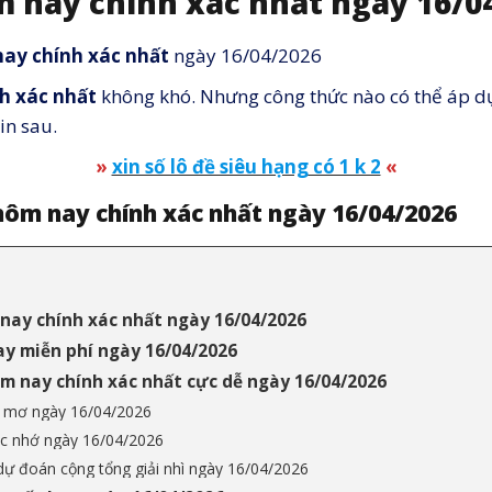
m nay chính xác nhất ngày 16/0
nay chính xác nhất
ngày 16/04/2026
h xác nhất
không khó. Nhưng công thức nào có thể áp dụ
tin sau.
»
xin số lô đề siêu hạng có 1 k 2
«
hôm nay chính xác nhất ngày 16/04/2026
 nay chính xác nhất ngày 16/04/2026
ay miễn phí ngày 16/04/2026
m nay chính xác nhất cực dễ ngày 16/04/2026
ố mơ ngày 16/04/2026
ạc nhớ ngày 16/04/2026
dự đoán cộng tổng giải nhì ngày 16/04/2026