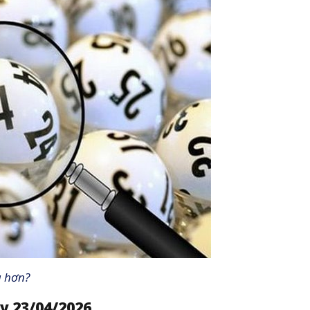
u hơn?
ày 23/04/2026