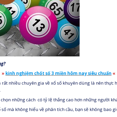
ông?
»
kinh nghiệm chốt số 3 miền hôm nay siêu chuẩn
«
à rất nhiều chuyên gia về xổ số khuyên dùng là nên thực 
.
i chọn những cách có tỷ lệ thắng cao hơn những người kh
ổ số mà không hiểu về phân tích cầu, bạn sẽ không bao gi