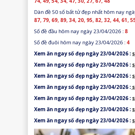
74, 49, 54, 34, 47, 30, 27, 67, 48
Dàn đề 50 số bất tử đẹp nhất hôm nay ngà
87, 79, 69, 89, 34, 20, 95, 82, 32, 44, 61, 5
Số đề đầu hôm nay ngày 23/04/2026 :
8
Số đề đuôi hôm nay ngày 23/04/2026 :
4
Xem ăn ngay số đẹp ngày 23/04/2026 :
s
Xem ăn ngay số đẹp ngày 23/04/2026 :
s
Xem ăn ngay số đẹp ngày 23/04/2026 :
s
Xem ăn ngay số đẹp ngày 23/04/2026 :
s
Xem ăn ngay số đẹp ngày 23/04/2026 :
s
Xem ăn ngay số đẹp ngày 23/04/2026 :
s
Xem ăn ngay số đẹp ngày 23/04/2026 :
s