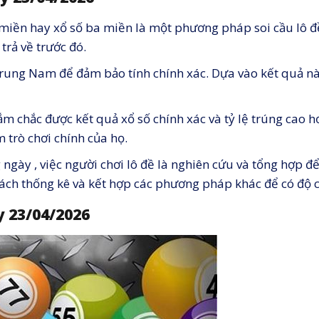
a miền hay xổ số ba miền là một phương pháp soi cầu lô đ
 trả về trước đó.
 Trung Nam để đảm bảo tính chính xác. Dựa vào kết quả 
m chắc được kết quả xổ số chính xác và tỷ lệ trúng cao hơ
 trò chơi chính của họ.
ngày , việc người chơi lô đề là nghiên cứu và tổng hợp đ
ách thống kê và kết hợp các phương pháp khác để có độ c
y 23/04/2026