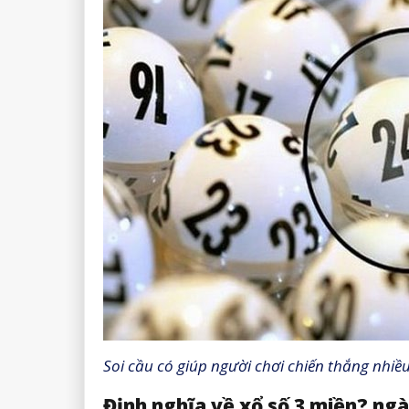
Soi cầu có giúp người chơi chiến thắng nhiề
Định nghĩa về xổ số 3 miền? ng