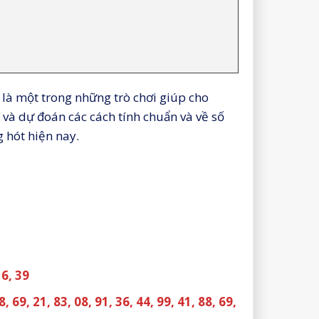
 là một trong những trò chơi giúp cho
 và dự đoán các cách tính chuẩn và về số
 hót hiện nay.
16, 39
8, 69, 21, 83, 08, 91, 36, 44, 99, 41, 88, 69,