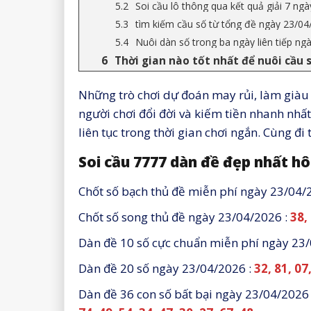
Soi cầu lô thông qua kết quả giải 7 ng
tìm kiếm cầu số từ tổng đề ngày 23/04
Nuôi dàn số trong ba ngày liên tiếp ng
Thời gian nào tốt nhất để nuôi cầu 
Những trò chơi dự đoán may rủi, làm giàu 
người chơi đổi đời và kiếm tiền nhanh nhất
liên tục trong thời gian chơi ngắn. Cùng đ
Soi cầu 7777 dàn đề đẹp nhất h
Chốt số bạch thủ đề miễn phí ngày 23/04/
Chốt số song thủ đề ngày 23/04/2026 :
38,
Dàn đề 10 số cực chuẩn miễn phí ngày 23
Dàn đề 20 số ngày 23/04/2026 :
32, 81, 07,
Dàn đề 36 con số bất bại ngày 23/04/202