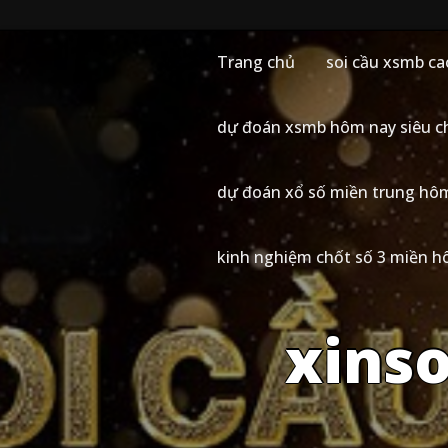
Skip
to
content
Trang chủ
soi cầu xsmb ca
dự đoán xsmb hôm nay siêu c
dự đoán xổ số miền trung hôm
kinh nghiệm chốt số 3 miền h
xins