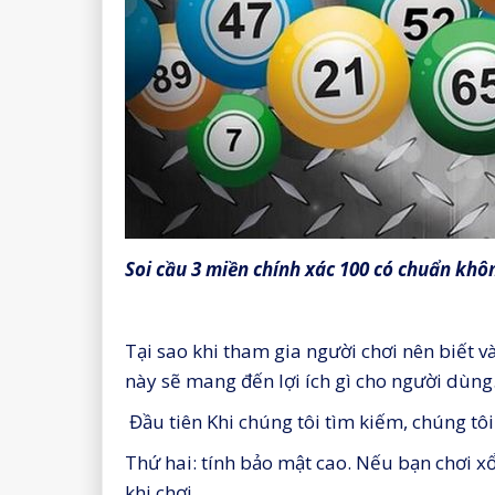
Soi cầu 3 miền chính xác 100 có chuẩn kh
Tại sao khi tham gia người chơi nên biết v
này sẽ mang đến lợi ích gì cho người dùng
Đầu tiên Khi chúng tôi tìm kiếm, chúng tô
Thứ hai: tính bảo mật cao. Nếu bạn chơi x
khi chơi.