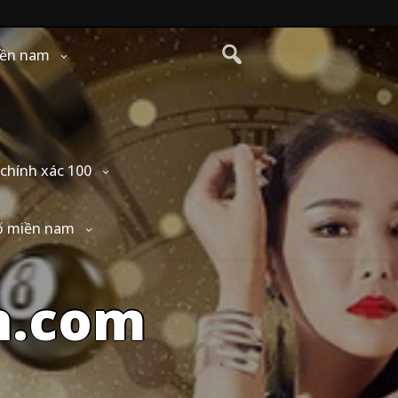
iền nam
chính xác 100
số miền nam
n.com