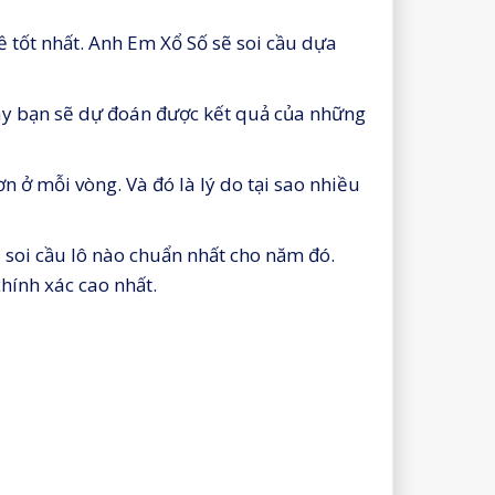
ề tốt nhất. Anh Em Xổ Số sẽ soi cầu dựa
này bạn sẽ dự đoán được kết quả của những
n ở mỗi vòng. Và đó là lý do tại sao nhiều
ể soi cầu lô nào chuẩn nhất cho năm đó.
hính xác cao nhất.