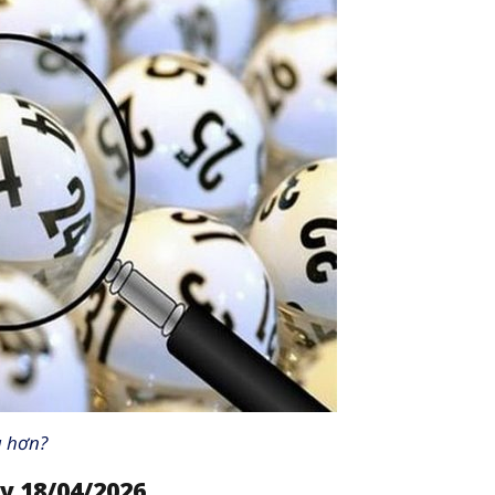
u hơn?
ày 18/04/2026