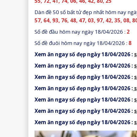
55, 72, 41, 74, 06, 46, 42, 80, 25
Dàn đề 50 số bất tử đẹp nhất hôm nay ngà
57, 64, 93, 76, 48, 47, 03, 97, 42, 35, 08, 8
Số đề đầu hôm nay ngày 18/04/2026 :
2
Số đề đuôi hôm nay ngày 18/04/2026 :
8
Xem ăn ngay số đẹp ngày 18/04/2026 :
s
Xem ăn ngay số đẹp ngày 18/04/2026 :
s
Xem ăn ngay số đẹp ngày 18/04/2026 :
s
Xem ăn ngay số đẹp ngày 18/04/2026 :
s
Xem ăn ngay số đẹp ngày 18/04/2026 :
s
Xem ăn ngay số đẹp ngày 18/04/2026 :
s
Xem ăn ngay số đẹp ngày 18/04/2026 :
s