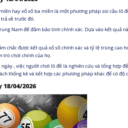
a miền hay xổ số ba miền là một phương pháp soi cầu lô đ
 trả về trước đó.
 Trung Nam để đảm bảo tính chính xác. Dựa vào kết quả 
m chắc được kết quả xổ số chính xác và tỷ lệ trúng cao hơ
 trò chơi chính của họ.
ngày , việc người chơi lô đề là nghiên cứu và tổng hợp đ
ách thống kê và kết hợp các phương pháp khác để có độ c
y 18/04/2026