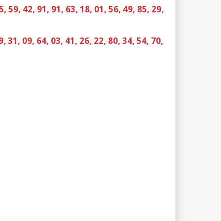
5, 59, 42, 91, 91, 63, 18, 01, 56, 49, 85, 29,
9, 31, 09, 64, 03, 41, 26, 22, 80, 34, 54, 70,