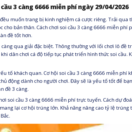
 cầu 3 càng 6666 miễn phí ngày 29/04/2026
 đều muốn trang bị kinh nghiệm cá cược riêng. Trải qua t
c cho bản thân. Cách chơi soi cầu 3 càng 6666 miễn phí p
àn đề tốt hơn.
 càng qua giải đặc biệt. Thông thường với lối chơi lô đề 
khi dân chơi cá độ tiếp tục phát triển hình thức soi cầu.
 yếu tố khách quan. Cơ hội soi cầu 3 càng 6666 miễn phí
chủ động dành cho người chơi. Đây sẽ là yếu tố tốt để bạ
n đề 3 càng.
hơi soi cầu 3 càng 6666 miễn phí trực tuyến. Cách dự đoá
mang lại cơ hội trúng lớn. Khả năng nâng cao tỷ lệ trún
 Bắc.