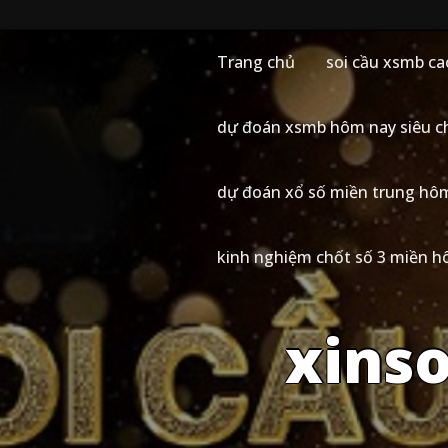
Skip
to
content
Trang chủ
soi cầu xsmb ca
dự đoán xsmb hôm nay siêu c
dự đoán xổ số miền trung hôm
kinh nghiệm chốt số 3 miền h
xins