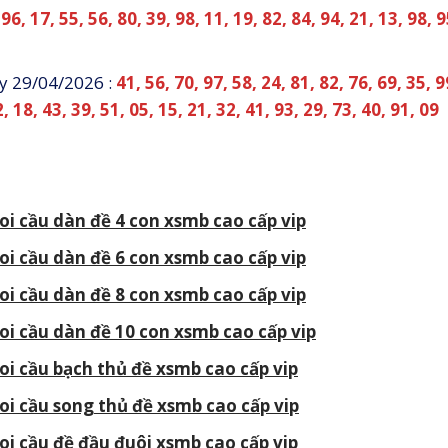
6
96, 17, 55, 56, 80, 39, 98, 11, 19, 82, 84, 94, 21, 13, 98, 9
y 29/04/2026 :
41, 56, 70, 97, 58, 24, 81, 82, 76, 69, 35, 9
2, 18, 43, 39, 51, 05, 15, 21, 32, 41, 93, 29, 73, 40, 91, 09
oi cầu dàn đề 4 con xsmb cao cấp vip
oi cầu dàn đề 6 con xsmb cao cấp vip
oi cầu dàn đề 8 con xsmb cao cấp vip
oi cầu dàn đề 10 con xsmb cao cấp vip
oi cầu bạch thủ đề xsmb cao cấp vip
oi cầu song thủ đề xsmb cao cấp vip
oi cầu đề đầu đuôi xsmb cao cấp vip