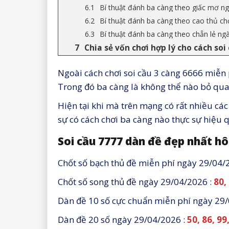
Bí thuật đánh ba càng theo giấc mơ n
Bí thuật đánh ba càng theo cao thủ ch
Bí thuật đánh ba càng theo chẵn lẻ ng
Chia sẻ vốn chơi hợp lý cho cách soi
Ngoài cách chơi soi cầu 3 càng 6666 miễn p
Trong đó ba càng là không thể nào bỏ qua
Hiện tại khi mà trên mạng có rất nhiều các
sự có cách chơi ba càng nào thực sự hiệu q
Soi cầu 7777 dàn đề đẹp nhất h
Chốt số bạch thủ đề miễn phí ngày 29/04/
Chốt số song thủ đề ngày 29/04/2026 :
80,
Dàn đề 10 số cực chuẩn miễn phí ngày 29
Dàn đề 20 số ngày 29/04/2026 :
50, 86, 99,