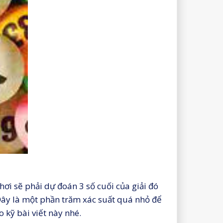
chơi sẽ phải dự đoán 3 số cuối của giải đó
. Đây là một phần trăm xác suất quá nhỏ để
 kỹ bài viết này nhé.