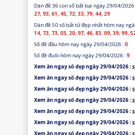
Dàn đề 36 con số bất bại ngày 29/04/202
27, 93, 61, 45, 72, 33, 79, 44, 29
Dàn đề 50 số bất tử đẹp nhất hôm nay ngà
14, 73, 73, 03, 20, 97, 46, 83, 09, 39, 99, 5
Số đề đầu hôm nay ngày 29/04/2026 :
0
Số đề đuôi hôm nay ngày 29/04/2026 :
9
Xem ăn ngay số đẹp ngày 29/04/2026 :
s
Xem ăn ngay số đẹp ngày 29/04/2026 :
s
Xem ăn ngay số đẹp ngày 29/04/2026 :
s
Xem ăn ngay số đẹp ngày 29/04/2026 :
s
Xem ăn ngay số đẹp ngày 29/04/2026 :
s
Xem ăn ngay số đẹp ngày 29/04/2026 :
s
Xem ăn ngay số đẹp ngày 29/04/2026 :
s