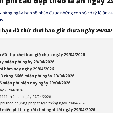
n phí cầu đẹp theo là ăn ngày 2
ây hàng ngày bạn sẽ nhận được những con số có tỷ lệ ăn c
ay.
ệu bạn đã thử chơi bao giờ chưa ngày 29/04
ạn đã thử chơi bao giờ chưa ngày 29/04/2026
ay miễn phí ngày 29/04/2026
phí hôm nay ngày 29/04/2026
 3 càng 6666 miễn phí ngày 29/04/2026
6 miễn phí hiện nay ngày 29/04/2026
gày 29/04/2026
6666 miễn phí ngày 29/04/2026
n phí theo phương pháp truyền thống ngày 29/04/2026
 miễn phí ít người chơi nghĩ tới ngày 29/04/2026