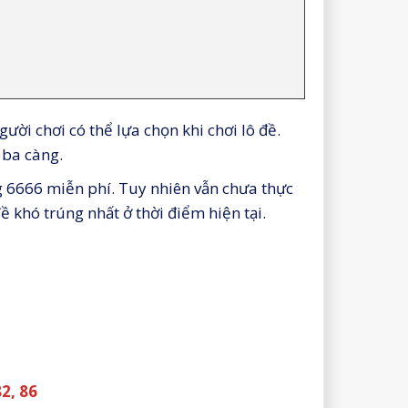
ười chơi có thể lựa chọn khi chơi lô đề.
 ba càng.
ng 6666 miễn phí. Tuy nhiên vẫn chưa thực
 khó trúng nhất ở thời điểm hiện tại.
82, 86