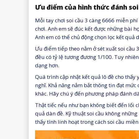
Ưu điểm của hình thức đánh soi
Mỗi tay chơi soi cầu 3 càng 6666 miễn phí
chơi. Anh em sẽ đúc kết được những bài họ
Anh em có thể chủ động chọn lọc kết quả d
Ưu điểm tiếp theo nằm ở sét xuất soi cầu 3
đều có tỷ lệ tương đương 1/100. Tuy nhiên 
dạng hơn.
Quá trình cập nhật kết quả lô đề cho thấy
nghĩ. Khả năng nắm bắt thông tin đạt mức 
khác. Hãy chú ý đến phương pháp đánh dà
Thật tiếc nếu như bạn không biết đến lối c
quả dàn đề. Kỹ thuật soi cầu không những 
thấy tính linh hoạt trong cách soi cầu miền