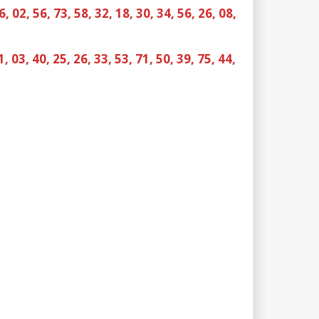
6, 02, 56, 73, 58, 32, 18, 30, 34, 56, 26, 08,
1, 03, 40, 25, 26, 33, 53, 71, 50, 39, 75, 44,