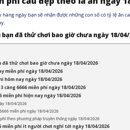
n phí cầu đẹp theo là ăn ngày 1
ây hàng ngày bạn sẽ nhận được những con số có tỷ lệ ăn c
ay.
ệu bạn đã thử chơi bao giờ chưa ngày 18/04
ạn đã thử chơi bao giờ chưa ngày 18/04/2026
ay miễn phí ngày 18/04/2026
phí hôm nay ngày 18/04/2026
 3 càng 6666 miễn phí ngày 18/04/2026
6 miễn phí hiện nay ngày 18/04/2026
gày 18/04/2026
6666 miễn phí ngày 18/04/2026
n phí theo phương pháp truyền thống ngày 18/04/2026
 miễn phí ít người chơi nghĩ tới ngày 18/04/2026