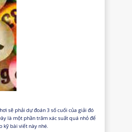
chơi sẽ phải dự đoán 3 số cuối của giải đó
. Đây là một phần trăm xác suất quá nhỏ để
 kỹ bài viết này nhé.