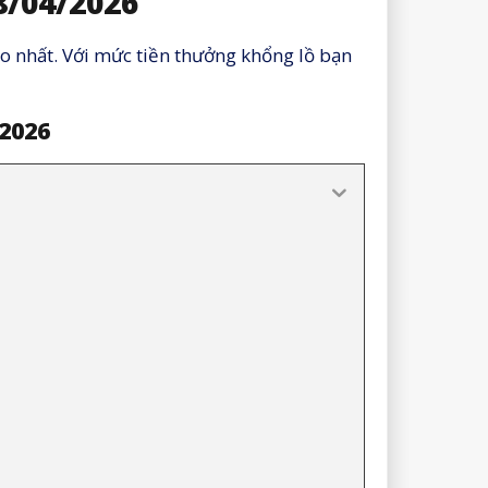
8/04/2026
ao nhất. Với mức tiền thưởng khổng lồ bạn
/2026